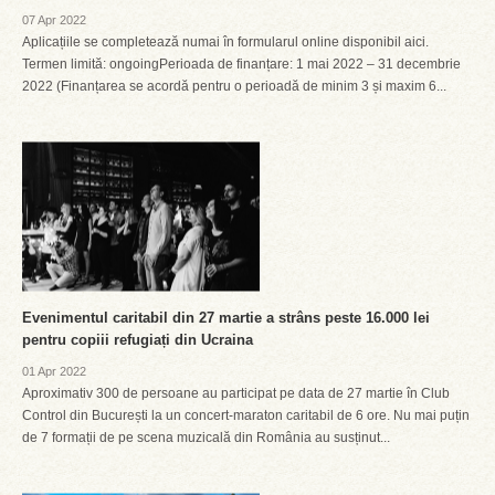
07 Apr 2022
Aplicațiile se completează numai în formularul online disponibil aici.
Termen limită: ongoingPerioada de finanțare: 1 mai 2022 – 31 decembrie
2022 (Finanțarea se acordă pentru o perioadă de minim 3 și maxim 6...
Evenimentul caritabil din 27 martie a strâns peste 16.000 lei
pentru copiii refugiați din Ucraina
01 Apr 2022
Aproximativ 300 de persoane au participat pe data de 27 martie în Club
Control din București la un concert-maraton caritabil de 6 ore. Nu mai puțin
de 7 formații de pe scena muzicală din România au susținut...