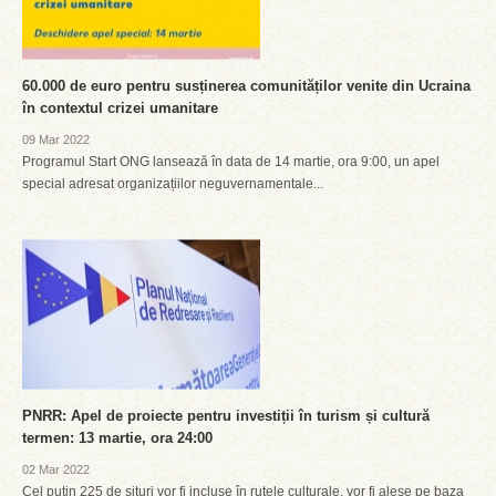
60.000 de euro pentru susținerea comunităților venite din Ucraina
în contextul crizei umanitare
09 Mar 2022
Programul Start ONG lansează în data de 14 martie, ora 9:00, un apel
special adresat organizațiilor neguvernamentale...
PNRR: Apel de proiecte pentru investiții în turism și cultură
termen: 13 martie, ora 24:00
02 Mar 2022
Cel puțin 225 de situri vor fi incluse în rutele culturale, vor fi alese pe baza