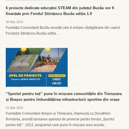
6 proiecte dedicate educației STEAM din județul Buzău vor fi
finanțate prin Fondul Științescu Buzău ediția 1.0
30 Mar 2022
Fundația Comunitară Buzău anunță cele 6 echipe câștigătoare din cadrul
Fondului Științescu Buzău ediția ...
“Sportul pentru toți” pune în mișcare comunitățile din Timișoara
și Brașov pentru îmbunătățirea infrastructurii sportive din orașe
21 Mar 2022
Fundațiile Comunitare Brașov și Timișoara, împreună cu Decathlon
România, anunță lansarea apelului de proiecte pentru fondul „Sportul
pentru toți” - 2022, programul care pune în mișcare anul acesta...