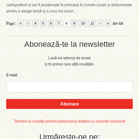
cartografierii și vor fi poziționate în principal în zonele rurale și defavorizate
pentru a atrage turiști și a crea noi locuri...
Page:
«
‹
4
5
6
7
8
9
10
11
›
»
din 68
Abonează-te la newsletter
Lasă-ne adresa de email
și fii primul care află noutățile.
E-mail:
Abonare
Termeni și condiții privind prelucrarea datelor cu caracter personal
Urmărește-ne pe: