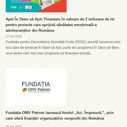
Apel În Stare să Ajut: Finanțare în valoare de 2 milioane de lei
pentru proiecte care sprijină sănătatea emoțională a
adolescenților din România
27 Iun 2025
Fundația pentru Dezvoltarea Societății Civile (FDSC) anunță lansarea unui
nou apel de proiecte În Stare să Ajut, parte din programul În Stare de Bine,
unul dintre cele mai mari programe de finanțare privată...
Fundația OMV Petrom lansează fondul „Azi. Împreună.”, prin
care oferă finanțări organizațiilor nonprofit din România
26 Iun 2025