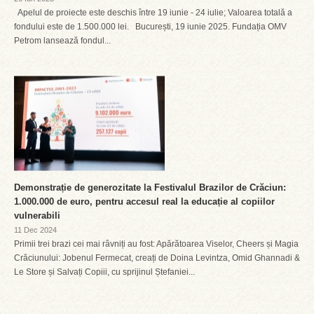
Apelul de proiecte este deschis între 19 iunie - 24 iulie; Valoarea totală a
fondului este de 1.500.000 lei. București, 19 iunie 2025. Fundația OMV
Petrom lansează fondul...
Demonstrație de generozitate la Festivalul Brazilor de Crăciun:
1.000.000 de euro, pentru accesul real la educație al copiilor
vulnerabili
11 Dec 2024
Primii trei brazi cei mai râvniți au fost: Apărătoarea Viselor, Cheers și Magia
Crăciunului: Jobenul Fermecat, creați de Doina Levintza, Omid Ghannadi &
Le Store și Salvați Copiii, cu sprijinul Ștefaniei...