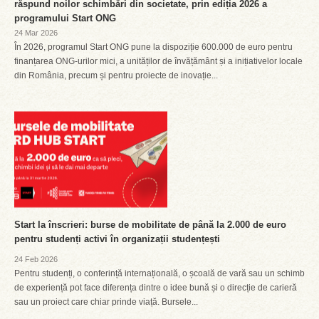
răspund noilor schimbări din societate, prin ediția 2026 a
programului Start ONG
24 Mar 2026
În 2026, programul Start ONG pune la dispoziție 600.000 de euro pentru
finanțarea ONG-urilor mici, a unităților de învățământ și a inițiativelor locale
din România, precum și pentru proiecte de inovație...
Start la înscrieri: burse de mobilitate de până la 2.000 de euro
pentru studenți activi în organizații studențești
24 Feb 2026
Pentru studenți, o conferință internațională, o școală de vară sau un schimb
de experiență pot face diferența dintre o idee bună și o direcție de carieră
sau un proiect care chiar prinde viață. Bursele...