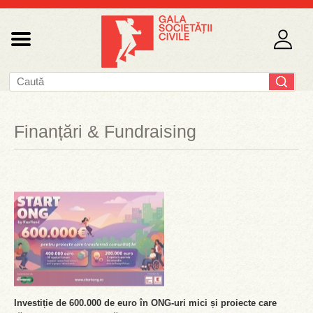
Finanțări & Fundraising
Investiție de 600.000 de euro în ONG-uri mici și proiecte care