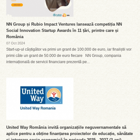
NN Group și Rubio Impact Ventures lansează competiția NN
Social Innovation Startup Awards în 11 țări, printre care și
România
07 Oct 2024
Start-up-ul câștigător va primi un grant de 100.000 de euro, iar finaliștii vor
primi câte un grant de 50.000 de euro fiecare NN Group, compania
internațională de servicii financiare prezentă pe...
United Way România invită organizațiile neguvernamentale să
aplice pentru a obține finanțarea proiectelor de educație, sănătate
și integrare socio-economică în perioada 2025 - 2027 (3 ani).