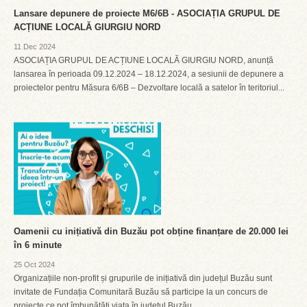
Lansare depunere de proiecte M6/6B - ASOCIAȚIA GRUPUL DE
ACȚIUNE LOCALĂ GIURGIU NORD
11 Dec 2024
ASOCIAȚIA GRUPUL DE ACȚIUNE LOCALĂ GIURGIU NORD, anunță
lansarea în perioada 09.12.2024 – 18.12.2024, a sesiunii de depunere a
proiectelor pentru Măsura 6/6B – Dezvoltare locală a satelor în teritoriul...
Oamenii cu inițiativă din Buzău pot obține finanțare de 20.000 lei
în 6 minute
25 Oct 2024
Organizațiile non-profit și grupurile de inițiativă din județul Buzău sunt
invitate de Fundația Comunitară Buzău să participe la un concurs de
proiecte ce pot îmbunătăți viața în județul Buzău....