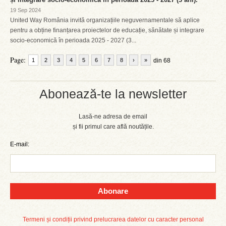
19 Sep 2024
United Way România invită organizațiile neguvernamentale să aplice
pentru a obține finanțarea proiectelor de educație, sănătate și integrare
socio-economică în perioada 2025 - 2027 (3...
Page:
1
2
3
4
5
6
7
8
›
»
din 68
Abonează-te la newsletter
Lasă-ne adresa de email
și fii primul care află noutățile.
E-mail:
Abonare
Termeni și condiții privind prelucrarea datelor cu caracter personal