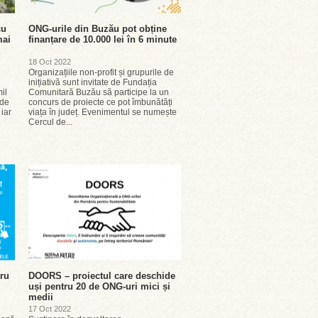
cu
ONG-urile din Buzău pot obține
mai
finanțare de 10.000 lei în 6 minute
18 Oct 2022
Organizațiile non-profit și grupurile de
inițiativă sunt invitate de Fundația
il
Comunitară Buzău să participe la un
 de
concurs de proiecte ce pot îmbunătăți
 iar
viața în județ. Evenimentul se numește
Cercul de...
tru
DOORS – proiectul care deschide
uși pentru 20 de ONG-uri mici și
medii
17 Oct 2022