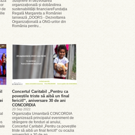
ează
Susținere în dezvoltarea
lor
organizațională și dobândirea
0 de
sustenabilității financiareFundația
ilie
Regală Margareta a României
lansează „DOORS - Dezvoltarea
Organizațională a ONG-urilor din
România pentru...
il
Concertul Caritabil „Pentru ca
poveștile triste să aibă un final
ei
fericit!“, aniversare 30 de ani
CONCORDIA
20 Sep 2022
al
Organizația Umanitară CONCORDIA
organizează principalul eveniment de
os
strângere de fonduri al anului,
ale
Concertul Caritabil „Pentru ca poveștile
triste să aibă un final fericit!“ cu ocazia
aniversării a 30 de an...