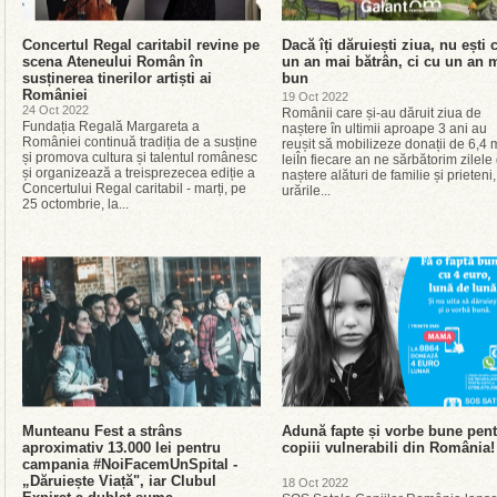
Concertul Regal caritabil revine pe
Dacă îți dăruiești ziua, nu ești 
scena Ateneului Român în
un an mai bătrân, ci cu un an 
susținerea tinerilor artiști ai
bun
României
19 Oct 2022
24 Oct 2022
Românii care și-au dăruit ziua de
Fundația Regală Margareta a
naștere în ultimii aproape 3 ani au
României continuă tradiția de a susține
reușit să mobilizeze donații de 6,4 m
și promova cultura și talentul românesc
leiÎn fiecare an ne sărbătorim zilele
și organizează a treisprezecea ediție a
naștere alături de familie și prieteni,
Concertului Regal caritabil - marți, pe
urările...
25 octombrie, la...
Munteanu Fest a strâns
Adună fapte și vorbe bune pen
aproximativ 13.000 lei pentru
copiii vulnerabili din România!
campania #NoiFacemUnSpital -
„Dăruiește Viață", iar Clubul
18 Oct 2022