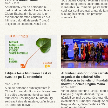
Expirat a dublat suma
SOS Satele Copiilor România lans
18 Oct 2022
un nou apel pentru susținerea copii
Aproximativ 250 de persoane au
vulnerabili. În România, peste 8.00
participat pe data de 11 octombrie în
copii (1) sunt separați anual de fam
Clubul Expirat din București la un
și ajung în sistemul de protecție
eveniment-maraton caritabil ce s-a
specială. An...
întins la o durată de peste 7 ore. 6
artiști de pe scena muzicală din...
Ediția a 6-a a Munteanu Fest va
Al treilea Fashion Show caritab
avea loc pe 11 octombrie
organizat de celebrul Alin
Gălățescu în beneficiul Fundați
Inovații Sociale Regina Maria
05 Oct 2022
03 Oct 2022
Sute de persoane sunt așteptate în
Vineri, 30 septembrie, Orașul Medic
Clubul Expirat din București la cea de-a
Enayati (Enayati Medical City) a
6-a ediție a evenimentului caritabil
găzduit cel mai de seamă și grandi
Munteanu Fest.Bogdan Munteanu își
eveniment al Fundației Inovații Soci
serbează ziua de naștere, ca în fiecare
Regina Maria, Gala Caritabilă “Din
an, printr-un festival...
Inimă pentru Viitor”,...