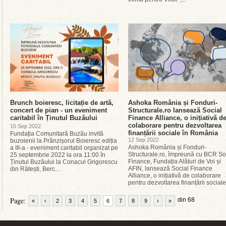
Brunch boieresc, licitație de artă,
Ashoka România și Fonduri-
concert de pian - un eveniment
Structurale.ro lansează Social
caritabil în Ținutul Buzăului
Finance Alliance, o inițiativă d
colaborare pentru dezvoltarea
15 Sep 2022
finanțării sociale în România
Fundația Comunitară Buzău invită
12 Sep 2022
buzoienii la Prânzișorul Boieresc ediția
Ashoka România și Fonduri-
a III-a - eveniment caritabil organizat pe
Structurale.ro, împreună cu BCR So
25 septembrie 2022 la ora 11:00 în
Finance, Fundația Alături de Voi și
Ținutul Buzăului la Conacul Grigorescu
AFIN, lansează Social Finance
din Rătești, Berc...
Alliance, o inițiativă de colaborare
pentru dezvoltarea finanțării sociale.
Page:
din 68
«
‹
2
3
4
5
6
7
8
9
›
»