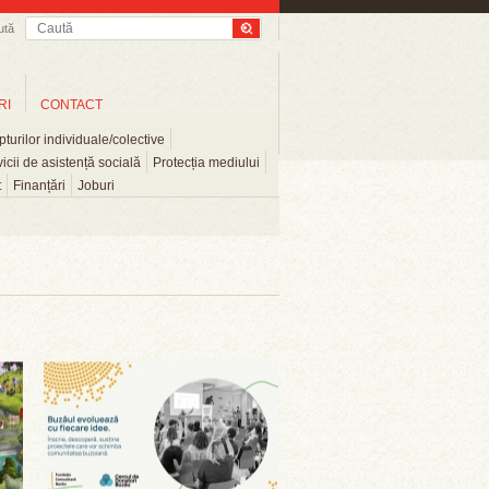
ută
RI
CONTACT
turilor individuale/colective
icii de asistență socială
Protecția mediului
t
Finanțări
Joburi