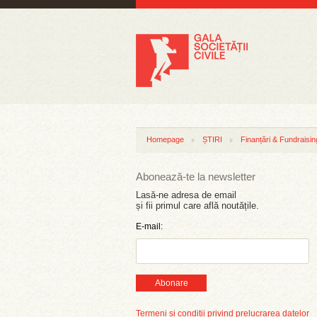
Homepage
ȘTIRI
Finanțări & Fundraisin
Abonează-te la newsletter
Lasă-ne adresa de email
și fii primul care află noutățile.
E-mail:
Abonare
Termeni și condiții privind prelucrarea datelor