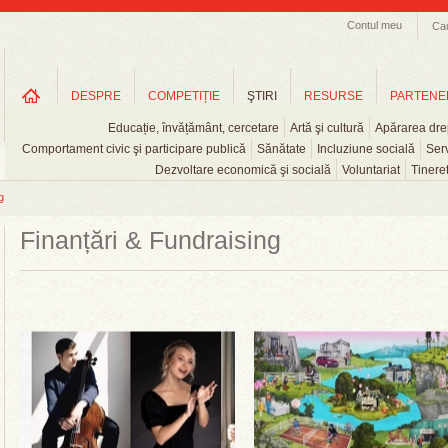
Contul meu
Ca
DESPRE
COMPETIȚIE
ŞTIRI
RESURSE
PARTENE
Educație, învățământ, cercetare
Artă şi cultură
Apărarea drep
Comportament civic şi participare publică
Sănătate
Incluziune socială
Serv
Dezvoltare economică şi socială
Voluntariat
Tinere
g
Finanțări & Fundraising