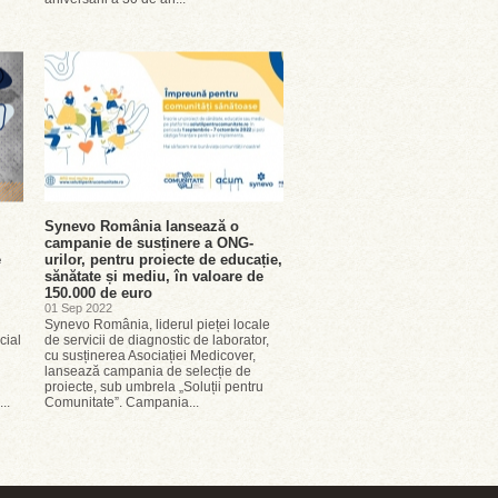
Synevo România lansează o
campanie de susținere a ONG-
e
urilor, pentru proiecte de educație,
sănătate și mediu, în valoare de
150.000 de euro
01 Sep 2022
Synevo România, liderul pieței locale
cial
de servicii de diagnostic de laborator,
cu susținerea Asociației Medicover,
lansează campania de selecție de
proiecte, sub umbrela „Soluții pentru
..
Comunitate”. Campania...