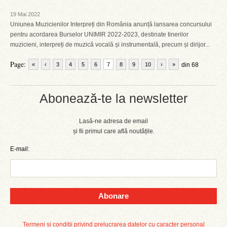
19 Mai 2022
Uniunea Muzicienilor Interpreți din România anunță lansarea concursului
pentru acordarea Burselor UNIMIR 2022-2023, destinate tinerilor
muzicieni, interpreți de muzică vocală și instrumentală, precum și dirijor...
Page:
«
‹
3
4
5
6
7
8
9
10
›
»
din 68
Abonează-te la newsletter
Lasă-ne adresa de email
și fii primul care află noutățile.
E-mail:
Abonare
Termeni și condiții privind prelucrarea datelor cu caracter personal