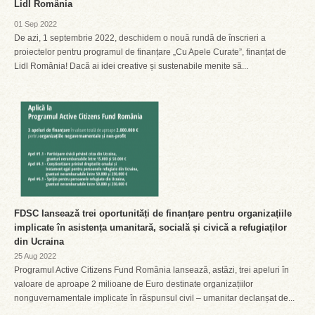
Lidl România
01 Sep 2022
De azi, 1 septembrie 2022, deschidem o nouă rundă de înscrieri a
proiectelor pentru programul de finanțare „Cu Apele Curate”, finanțat de
Lidl România! Dacă ai idei creative și sustenabile menite să...
FDSC lansează trei oportunități de finanțare pentru organizațiile
implicate în asistența umanitară, socială și civică a refugiaților
din Ucraina
25 Aug 2022
Programul Active Citizens Fund România lansează, astăzi, trei apeluri în
valoare de aproape 2 milioane de Euro destinate organizațiilor
nonguvernamentale implicate în răspunsul civil – umanitar declanșat de...