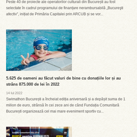
Peste 40 de proiecte ale operatorilor culturali din București au fost
selectate în cadrul programului de finanțare nerambursabilă „Bucureşti
afectiv”, inițiat de Primăria Capitalei prin ARCUB și se vor...
5.625 de oameni au făcut valuri de bine cu donațiile lor și au
strâns 875.000 de lei în 2022
14 Iul 2022
Swimathon București a încheiat ediția aniversară și a depășit suma de 1
milion de euro, strânsă în cei zece ani de când Fundația Comunitară
București organizează cel mai mare eveniment sportiv cu...