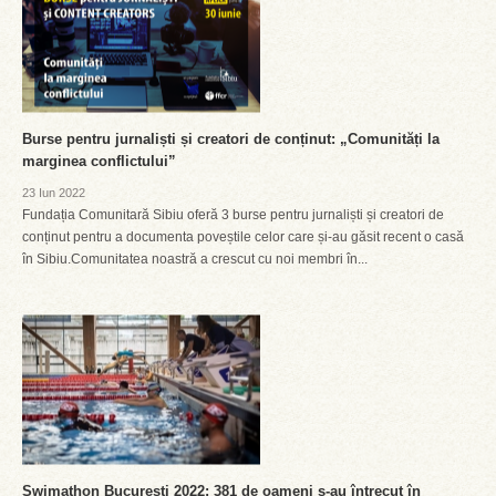
Burse pentru jurnaliști și creatori de conținut: „Comunități la
marginea conflictului”
23 Iun 2022
Fundația Comunitară Sibiu oferă 3 burse pentru jurnaliști și creatori de
conținut pentru a documenta poveștile celor care și-au găsit recent o casă
în Sibiu.Comunitatea noastră a crescut cu noi membri în...
Swimathon București 2022: 381 de oameni s-au întrecut în