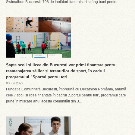
Swimathon București. 798 de înotători-fundraiseri strâng bani pentru...
Șapte școli și licee din București vor primi finanțare pentru
reamenajarea sălilor și terenurilor de sport, în cadrul
programului ”Sportul pentru toți
03 Iun 2022
Fundația Comunitară București, împreună cu Decathlon România, anunță
cele 7 școli și licee finanțate în cadrul „Sportul pentru toți”, programul care
pune în mișcare anul acesta comunități din 3...