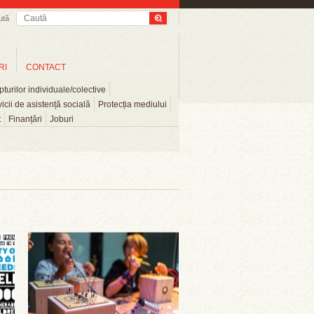
ută
RI
CONTACT
turilor individuale/colective
icii de asistență socială
Protecția mediului
t
Finanțări
Joburi