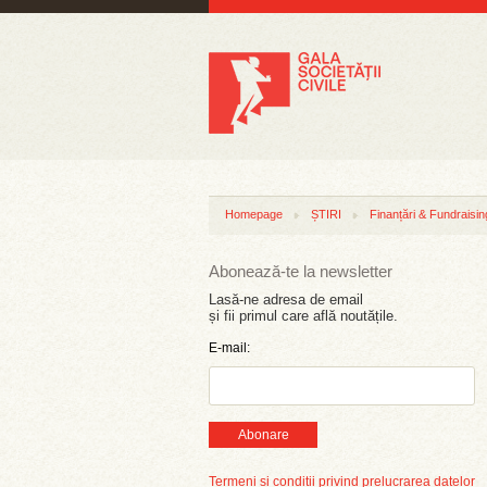
Homepage
ȘTIRI
Finanțări & Fundraisin
Abonează-te la newsletter
Lasă-ne adresa de email
și fii primul care află noutățile.
E-mail:
Abonare
Termeni și condiții privind prelucrarea datelor