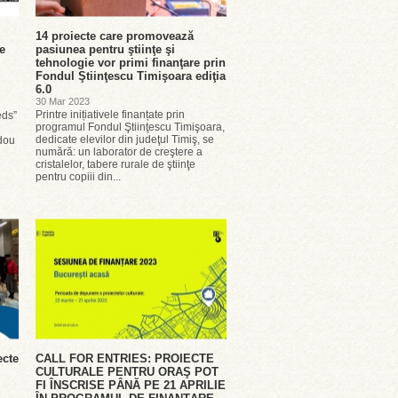
14 proiecte care promovează
le
pasiunea pentru ştiinţe şi
tehnologie vor primi finanţare prin
Fondul Ştiinţescu Timişoara ediţia
6.0
30 Mar 2023
Printre inițiativele finanțate prin
eds”
programul Fondul Ştiinţescu Timişoara,
dedicate elevilor din judeţul Timiş, se
adou
numără: un laborator de creştere a
cristalelor, tabere rurale de ştiinţe
pentru copiii din...
ecte
CALL FOR ENTRIES: PROIECTE
CULTURALE PENTRU ORAŞ POT
FI ÎNSCRISE PÂNĂ PE 21 APRILIE