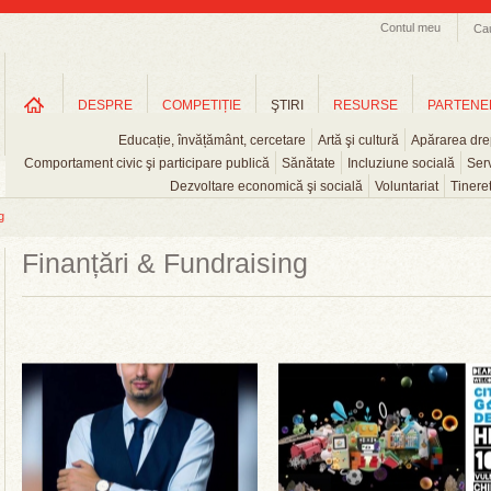
Contul meu
Ca
DESPRE
COMPETIȚIE
ŞTIRI
RESURSE
PARTENE
Educație, învățământ, cercetare
Artă şi cultură
Apărarea drep
Comportament civic şi participare publică
Sănătate
Incluziune socială
Serv
Dezvoltare economică şi socială
Voluntariat
Tinere
g
Finanțări & Fundraising