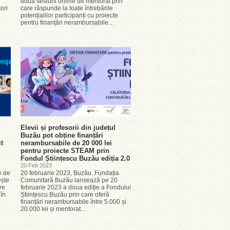
două sesiuni online de mentorat prin
ori
care răspunde la toate întrebările
potențialilor participanți cu proiecte
pentru finanțări nerambursabile...
Elevii și profesorii din județul
Buzău pot obține finanțări
it
nerambursabile de 20 000 lei
pentru proiecte STEAM prin
Fondul Științescu Buzău ediția 2.0
20 Feb 2023
e de
20 februarie 2023, Buzău. Fundația
ește
Comunitară Buzău lansează pe 20
re
februarie 2023 a doua ediție a Fondului
în
Științescu Buzău prin care oferă
finanțări nerambursabile între 5.000 și
20.000 lei și mentorat...