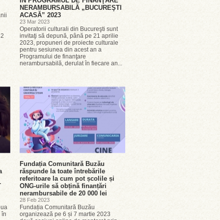
ÎN PROGRAMUL DE FINANŢARE
NERAMBURSABILĂ „BUCUREŞTI
ACASĂ” 2023
nii
23 Mar 2023
Operatorii culturali din Bucureşti sunt
32
invitaţi să depună, până pe 21 aprilie
2023, propuneri de proiecte culturale
pentru sesiunea din acest an a
Programului de finanţare
nerambursabilă, derulat în fiecare an...
Fundația Comunitară Buzău
a
răspunde la toate întrebările
referitoare la cum pot școlile și
T
ONG-urile să obțină finanțări
nerambursabile de 20 000 lei
28 Feb 2023
oua
Fundația Comunitară Buzău
 în
organizează pe 6 și 7 martie 2023