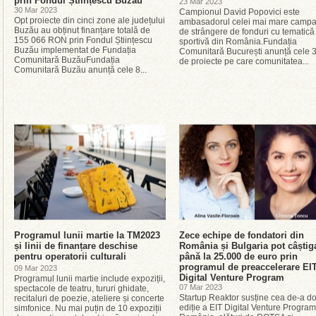
prin Fondul Științescu Buzău
23 Mar 2023
30 Mar 2023
Campionul David Popovici este
Opt proiecte din cinci zone ale județului
ambasadorul celei mai mare campa
Buzău au obținut finanțare totală de
de strângere de fonduri cu tematică
155 066 RON prin Fondul Științescu
sportivă din România.Fundația
Buzău implementat de Fundația
Comunitară București anunță cele 
Comunitară BuzăuFundația
de proiecte pe care comunitatea...
Comunitară Buzău anunță cele 8...
Programul lunii martie la TM2023
Zece echipe de fondatori din
și linii de finanțare deschise
România și Bulgaria pot câștig
pentru operatorii culturali
până la 25.000 de euro prin
programul de preaccelerare EI
09 Mar 2023
Digital Venture Program
Programul lunii martie include expoziții,
07 Mar 2023
spectacole de teatru, tururi ghidate,
Startup Reaktor susține cea de-a d
recitaluri de poezie, ateliere și concerte
ediție a EIT Digital Venture Program
simfonice. Nu mai puțin de 10 expoziții