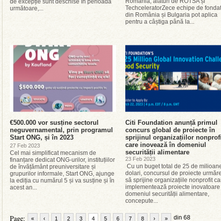
România, alături de ROTSA și
de excepție sunt deschise în perioada
TechceleratorZece echipe de fondat
următoare,...
din România și Bulgaria pot aplica
pentru a câștiga până la...
€500.000 vor susține sectorul
Citi Foundation anunță primul
neguvernamental, prin programul
concurs global de proiecte în
Start ONG, și în 2023
sprijinul organizațiilor nonprof
care inovează în domeniul
27 Feb 2023
securității alimentare
Cel mai simplificat mecanism de
23 Feb 2023
finanțare dedicat ONG-urilor, instituțiilor
Cu un buget total de 25 de milioan
de învățământ preuniversitare și
dolari, concursul de proiecte urmăr
grupurilor informale, Start ONG, ajunge
să sprijine organizațiile nonprofit ca
la ediția cu numărul 5 și va susține și în
implementează proiecte inovatoare 
acest an...
domeniul securității alimentare,
concepute...
Page:
din 68
«
‹
1
2
3
4
5
6
7
8
›
»