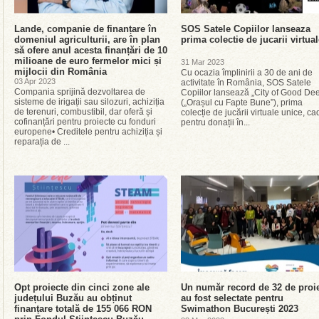
Lande, companie de finanțare în
SOS Satele Copiilor lanseaza
domeniul agriculturii, are în plan
prima colectie de jucarii virtua
să ofere anul acesta finanțări de 10
milioane de euro fermelor mici și
31 Mar 2023
mijlocii din România
Cu ocazia împlinirii a 30 de ani de
03 Apr 2023
activitate în România, SOS Satele
Compania sprijină dezvoltarea de
Copiilor lansează „City of Good De
sisteme de irigații sau silozuri, achiziția
(„Orașul cu Fapte Bune”), prima
de terenuri, combustibil, dar oferă și
colecție de jucării virtuale unice, c
cofinanțări pentru proiecte cu fonduri
pentru donații în...
europene• Creditele pentru achiziția și
reparația de ...
Opt proiecte din cinci zone ale
Un număr record de 32 de proi
județului Buzău au obținut
au fost selectate pentru
finanțare totală de 155 066 RON
Swimathon București 2023