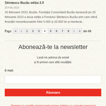
Științescu Buzău ediția 2.0
20 Feb 2023
20 februarie 2023, Buzău. Fundația Comunitară Buzău lansează pe 20
februarie 2023 a doua ediție a Fondului Științescu Buzău prin care oferă
finanțări nerambursabile între 5.000 și 20.000 lei și mentorat...
Page:
«
‹
1
2
3
4
5
6
7
8
›
»
din 68
Abonează-te la newsletter
Lasă-ne adresa de email
și fii primul care află noutățile.
E-mail:
Abonare
Termeni și condiții privind prelucrarea datelor cu caracter personal