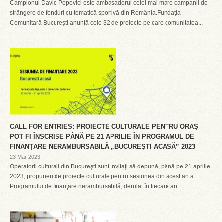
Campionul David Popovici este ambasadorul celei mai mare campanii de
strângere de fonduri cu tematică sportivă din România.Fundația
Comunitară București anunță cele 32 de proiecte pe care comunitatea...
CALL FOR ENTRIES: PROIECTE CULTURALE PENTRU ORAŞ
POT FI ÎNSCRISE PÂNĂ PE 21 APRILIE ÎN PROGRAMUL DE
FINANŢARE NERAMBURSABILĂ „BUCUREŞTI ACASĂ” 2023
23 Mar 2023
Operatorii culturali din Bucureşti sunt invitaţi să depună, până pe 21 aprilie
2023, propuneri de proiecte culturale pentru sesiunea din acest an a
Programului de finanţare nerambursabilă, derulat în fiecare an...