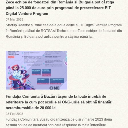
Zece echipe de fondatori din România și Bulgaria pot câștiga
până la 25.000 de euro prin programul de preaccelerare EIT
Digital Venture Program
07 Mar 2023
Startup Reaktor susține cea de-a doua ediție a EIT Digital Venture Program
în România, alături de ROTSA și TechceleratorZece echipe de fondatori din
România și Bulgaria pot aplica pentru a câștiga până la...
Fundația Comunitară Buzău răspunde la toate întrebările
referitoare la cum pot școlile și ONG-urile să obțină finanțări
nerambursabile de 20 000 lei
28 Feb 2023
Fundația Comunitară Buzău organizează pe 6 și 7 martie 2023 două
sesiuni online de mentorat prin care răspunde la toate întrebările