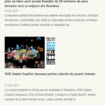
plan să ofere anul acesta finanțări de 10 milioane de euro
fermelor mici și mijlocii din România
03 Apr 2023
Compania sprijină dezvoltarea de sisteme de irigații sau silozuri, achiziția
de terenuri, combustibil, dar oferă și cofinanțări pentru proiecte cu fonduri
europene• Creditele pentru achiziția și reparația de ...
SOS Satele Copiilor lanseaza prima colectie de jucarii virtuale
31 Mar 2023
Cu ocazia împlinirii a 30 de ani de activitate în România, SOS Satele
Copiilor lansează „City of Good Deeds” („Orașul cu Fapte Bune”), prima
colecție de jucării virtuale unice, cadou pentru donații în...