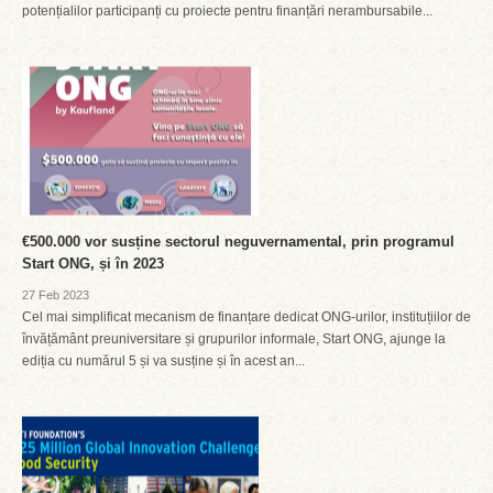
potențialilor participanți cu proiecte pentru finanțări nerambursabile...
€500.000 vor susține sectorul neguvernamental, prin programul
Start ONG, și în 2023
27 Feb 2023
Cel mai simplificat mecanism de finanțare dedicat ONG-urilor, instituțiilor de
învățământ preuniversitare și grupurilor informale, Start ONG, ajunge la
ediția cu numărul 5 și va susține și în acest an...