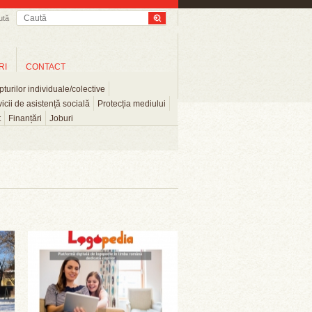
ută
RI
CONTACT
turilor individuale/colective
icii de asistență socială
Protecția mediului
t
Finanțări
Joburi