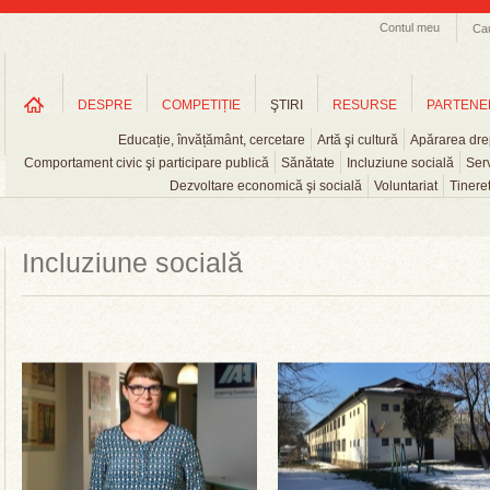
Contul meu
Ca
DESPRE
COMPETIȚIE
ŞTIRI
RESURSE
PARTENE
Educație, învățământ, cercetare
Artă şi cultură
Apărarea drep
Comportament civic şi participare publică
Sănătate
Incluziune socială
Serv
Dezvoltare economică şi socială
Voluntariat
Tinere
Incluziune socială