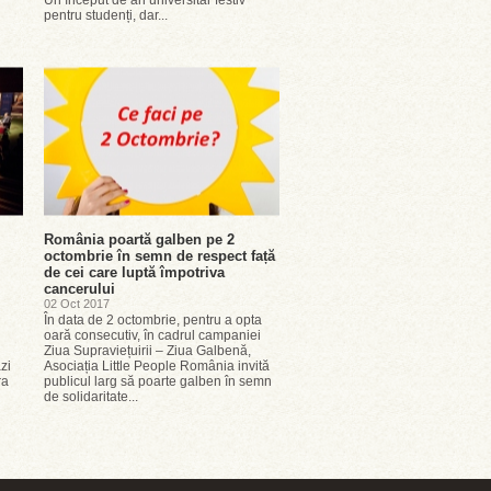
Un început de an universitar festiv
pentru studenți, dar...
România poartă galben pe 2
octombrie în semn de respect față
de cei care luptă împotriva
cancerului
02 Oct 2017
În data de 2 octombrie, pentru a opta
oară consecutiv, în cadrul campaniei
Ziua Supraviețuirii – Ziua Galbenă,
zi
Asociația Little People România invită
ra
publicul larg să poarte galben în semn
de solidaritate...