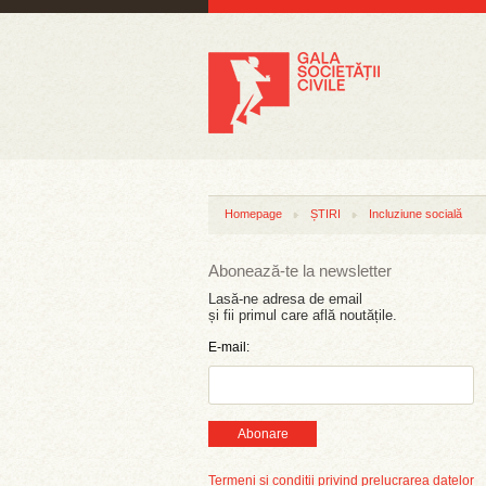
Homepage
ȘTIRI
Incluziune socială
Abonează-te la newsletter
Lasă-ne adresa de email
și fii primul care află noutățile.
E-mail:
Abonare
Termeni și condiții privind prelucrarea datelor