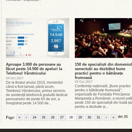
Aproape 3.000 de persoane au
150 de specialiști din domeniul
făcut peste 14.500 de apeluri la
senectuții au dezbătut bune
Telefonul Vârstnicului
practici pentru o bătrânețe
frumoasă
04 Oct 2017
03 Oct 2017
De la finalul anului 2015, momentul
Conferința națională „Bune practici
când a fost lansat, până acum,
pentru o bătrânețe frumoasă”,
Telefonul Vârstnicului, primul serviciu
organizată de Fundația Principesa
de asistență telefonică gratuită dedicat
Margareta a României, a reunit astă
persoanelor de peste 65 de ani, a
peste 150 de specialiști din toată ța
înregistrat peste 14.500 de...
pentru a dezbate și...
Page:
din 35
«
‹
24
25
26
27
28
29
30
31
›
»