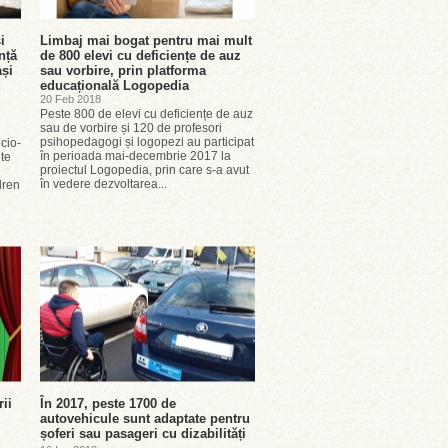
i
Limbaj mai bogat pentru mai mult
nță
de 800 elevi cu deficiențe de auz
ași
sau vorbire, prin platforma
educațională Logopedia
20 Feb 2018
Peste 800 de elevi cu deficiențe de auz
sau de vorbire și 120 de profesori
psihopedagogi și logopezi au participat
ocio-
în perioada mai-decembrie 2017 la
te
proiectul Logopedia, prin care s-a avut
în vedere dezvoltarea...
dren
rii
În 2017, peste 1700 de
autovehicule sunt adaptate pentru
șoferi sau pasageri cu dizabilități