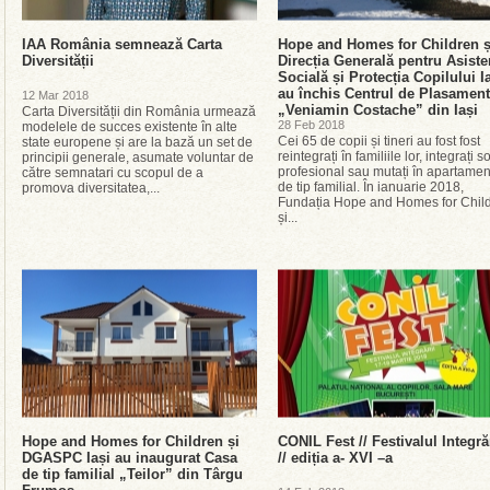
IAA România semnează Carta
Hope and Homes for Children ș
Diversității
Direcția Generală pentru Asiste
Socială și Protecția Copilului I
au închis Centrul de Plasament
12 Mar 2018
„Veniamin Costache” din Iași
Carta Diversității din România urmează
28 Feb 2018
modelele de succes existente în alte
Cei 65 de copii și tineri au fost fost
state europene și are la bază un set de
reintegrați în familiile lor, integrați s
principii generale, asumate voluntar de
profesional sau mutați în apartamen
către semnatari cu scopul de a
de tip familial. În ianuarie 2018,
promova diversitatea,...
Fundația Hope and Homes for Chil
și...
Hope and Homes for Children și
CONIL Fest // Festivalul Integră
DGASPC Iași au inaugurat Casa
// ediția a- XVI –a
de tip familial „Teilor” din Târgu