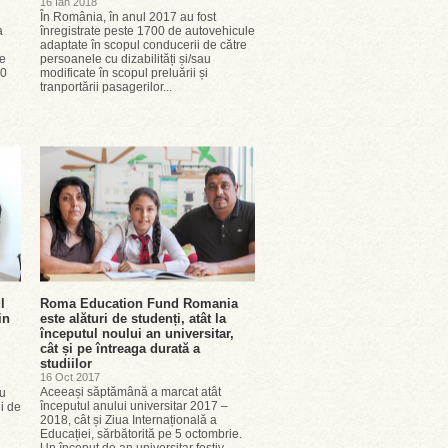
16 Ian 2018
În România, în anul 2017 au fost
a
înregistrate peste 1700 de autovehicule
adaptate în scopul conducerii de către
Pe
persoanele cu dizabilități și/sau
00
modificate în scopul preluării și
tranportării pasagerilor...
l
Roma Education Fund Romania
in
este alături de studenți, atât la
începutul noului an universitar,
cât și pe întreaga durată a
studiilor
16 Oct 2017
Aceeași săptămână a marcat atât
cu
începutul anului universitar 2017 –
ii de
2018, cât și Ziua Internațională a
Educației, sărbătorită pe 5 octombrie.