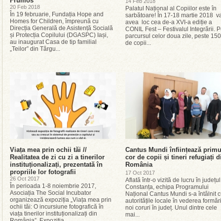
Frumos
14 Feb 2018
20 Feb 2018
Palatul Național al Copiilor este în
În 19 februarie, Fundația Hope and
sarbătoare! În 17-18 martie 2018 v
Homes for Children, împreună cu
avea loc cea de-a XVI-a ediție a
Direcția Generală de Asistență Socială
CONIL Fest – Festivalul Integrării. 
și Protecția Copilului (DGASPC) Iași,
parcursul celor doua zile, peste 15
au inaugurat Casa de tip familial
de copii...
„Teilor” din Târgu...
Viața mea prin ochii tăi //
Cantus Mundi înființează primu
Realitatea de zi cu zi a tinerilor
cor de copii și tineri refugiați d
instituționalizați, prezentată în
România
propriile lor fotografii
17 Oct 2017
26 Oct 2017
Aflată într-o vizită de lucru în județul
În perioada 1-8 noiembrie 2017,
Constanța, echipa Programului
Asociația The Social Incubator
Național Cantus Mundi s-a întâlnit 
organizează expoziția „Viața mea prin
autoritățile locale în vederea formăr
ochii tăi: O incursiune fotografică în
noi coruri în județ. Unul dintre cele
viața tinerilor instituționalizați din
mai...
România”. Expoziția...