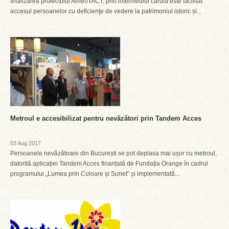
finalizarea proiectului ArheoTACT, prin intermediul căruia este facilitat
accesul persoanelor cu deficienţe de vedere la patrimoniul istoric și...
Metroul e accesibilizat pentru nevăzători prin Tandem Acces
03 Aug 2017
Persoanele nevăzătoare din București se pot deplasa mai ușor cu metroul,
datorită aplicației Tandem Acces finanțată de Fundația Orange în cadrul
programului „Lumea prin Culoare și Sunet” și implementată...