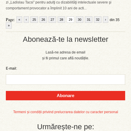
zi „Ladislau Tacsi” pentru adulţi cu dizabilităţi intelectuale severe şi
comportament provocator a împlinit 10 ani de acti...
Page:
«
‹
25
26
27
28
29
30
31
32
›
din 35
»
Abonează-te la newsletter
Lasă-ne adresa de email
și fii primul care află noutățile.
E-mail:
Abonare
Termeni și condiții privind prelucrarea datelor cu caracter personal
Urmărește-ne pe: