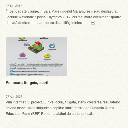
07 Iun 2017
În perioada 2-5 iunie, în Baia Mare (județul Maramureș), s-au desfășurat
Jocurile Naționale Special Olympics 2017, cel mai mare eveniment sportiv
din țară dedicat persoanelor cu dizabilități intelectuale. ...
Pe locuri, fiți gata, start!
27 Apr 2017
Prin intermediul proiectului “Pe locuri, fiți gata, start!- creșterea rezultatelor
privind dezvoltarea timpurie a copiilor romi” derulat de Fundația Roma
Education Fund (REF) România alături de partenerii săi...