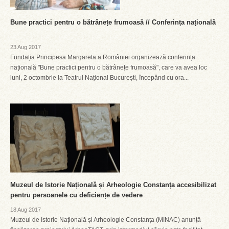
Bune practici pentru o bătrânețe frumoasă // Conferința națională
23 Aug 2017
Fundația Principesa Margareta a României organizează conferința
națională "Bune practici pentru o bătrânețe frumoasă", care va avea loc
luni, 2 octombrie la Teatrul Național București, începând cu ora...
Muzeul de Istorie Națională și Arheologie Constanța accesibilizat
pentru persoanele cu deficiențe de vedere
18 Aug 2017
Muzeul de Istorie Națională și Arheologie Constanța (MINAC) anunță