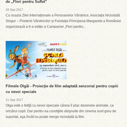
de „Flori pentru Suflet”
28 Sep 2017
Cu ocazia Zilei Internaționale a Persoanelor Vârstnice, Asociația Niciodată
Singur – Prietenii Vârstnicilor și Fundația Principesa Margareta a României
organizează a 6-a ediție a Campaniei „Flori pentru...
Filmele Olgăi - Proiecţie de film adaptată senzorial pentru copiii
cu nevoi speciale
21 Sep 2017
Olga este o fetiţă cu nevoi speciale căreia îi plac desenele animate, ca
oricărui copil. Dar pentru ea condiţiile obişnuite din cinema sunt greu de
suportat, aşa încât nu poate merge niciodată la film.