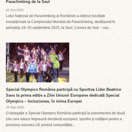
Paraclimbing de la Seul
02 Oct 2025
Lotul Național de Paraclimbing al României a obținut rezultate
excepționale la Campionatul Mondial de Paraclimbing, desfășurat în
perioada 19–25 septembrie 2025, la Seul, Coreea de Sud – cea...
Special Olympics România participă cu Sportiva Lider Beatrice
Savu la prima ediție a Zilei Uniunii Europene dedicată Special
Olympics – Incluziunea, în inima Europei
24 Sep 2025
O delegație a Special Olympics România participă la evenimentul de două
zile care aduce împreună decidenți europeni, sportivi și cetățeni pentru a
promova viziunea UE privind comunitățile...