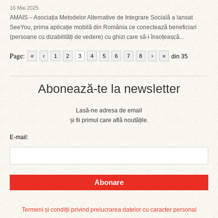
16 Mai 2025
AMAIS – Asociația Metodelor Alternative de Integrare Socială a lansat
SeeYou, prima aplicație mobilă din România ce conectează beneficiari
(persoane cu dizabilități de vedere) cu ghizi care să-i însoțească...
Page:
«
‹
1
2
3
4
5
6
7
8
›
»
din 35
Abonează-te la newsletter
Lasă-ne adresa de email
și fii primul care află noutățile.
E-mail:
Abonare
Termeni și condiții privind prelucrarea datelor cu caracter personal