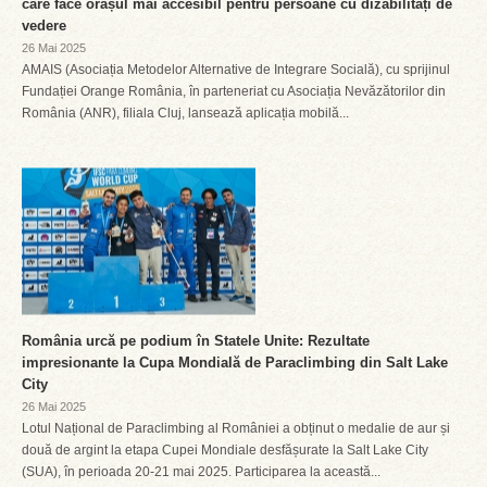
care face orașul mai accesibil pentru persoane cu dizabilități de
vedere
26 Mai 2025
AMAIS (Asociația Metodelor Alternative de Integrare Socială), cu sprijinul
Fundației Orange România, în parteneriat cu Asociația Nevăzătorilor din
România (ANR), filiala Cluj, lansează aplicația mobilă...
România urcă pe podium în Statele Unite: Rezultate
impresionante la Cupa Mondială de Paraclimbing din Salt Lake
City
26 Mai 2025
Lotul Național de Paraclimbing al României a obținut o medalie de aur și
două de argint la etapa Cupei Mondiale desfășurate la Salt Lake City
(SUA), în perioada 20-21 mai 2025. Participarea la această...