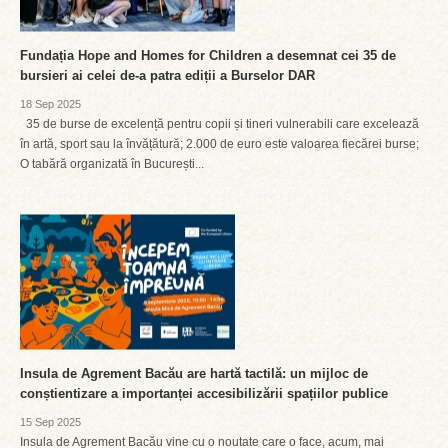
Fundația Hope and Homes for Children a desemnat cei 35 de
bursieri ai celei de-a patra ediții a Burselor DAR
18 Sep 2025
35 de burse de excelență pentru copii și tineri vulnerabili care excelează
în artă, sport sau la învățătură; 2.000 de euro este valoarea fiecărei burse;
O tabără organizată în București...
Insula de Agrement Bacău are hartă tactilă: un mijloc de
conștientizare a importanței accesibilizării spațiilor publice
15 Sep 2025
Insula de Agrement Bacău vine cu o noutate care o face, acum, mai