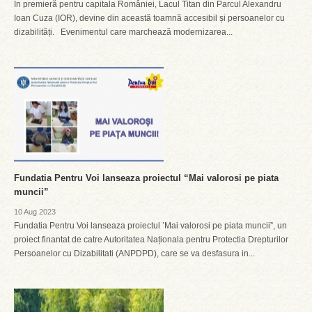
În premieră pentru capitala României, Lacul Titan din Parcul Alexandru
Ioan Cuza (IOR), devine din această toamnă accesibil și persoanelor cu
dizabilități. Evenimentul care marchează modernizarea...
Fundatia Pentru Voi lanseaza proiectul “Mai valorosi pe piata
muncii”
10 Aug 2023
Fundatia Pentru Voi lanseaza proiectul ’Mai valorosi pe piata muncii”, un
proiect finantat de catre Autoritatea Naționala pentru Protectia Drepturilor
Persoanelor cu Dizabilitati (ANPDPD), care se va desfasura in...