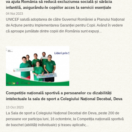
va ajuta România să reducă excluziunea socială și sărăcia
infantilă, asigurându-le copiilor acces la servicii esențiale
04 Noi 2023
UNICEF salută adoptarea de către Guvernul României a Planului Național
de Acțiune pentru Implementarea Garanției pentru Copii. Având în vedere
că aproape jumătate dintre copiii din România sunt expuși...
Competiție națională sportivă a persoanelor cu dizabilități
intelectuale la sala de sport a Colegiului Național Decebal, Deva
13 Oct 2023
La Sala de sport a Colegiului Național Decebal din Deva, peste 200 de
persoane vor participa luni, 16 octombrie, la Competiția națională sportivă
de baschet (abilități individuale) și traseu aplicativ,...