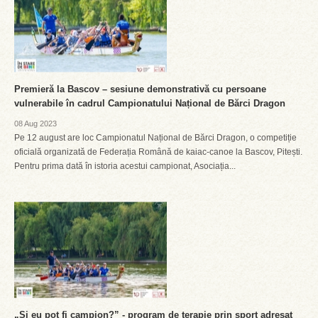
Premieră la Bascov – sesiune demonstrativă cu persoane
vulnerabile în cadrul Campionatului Național de Bărci Dragon
08 Aug 2023
Pe 12 august are loc Campionatul Național de Bărci Dragon, o competiție
oficială organizată de Federația Română de kaiac-canoe la Bascov, Pitești.
Pentru prima dată în istoria acestui campionat, Asociația...
„Și eu pot fi campion?” - program de terapie prin sport adresat