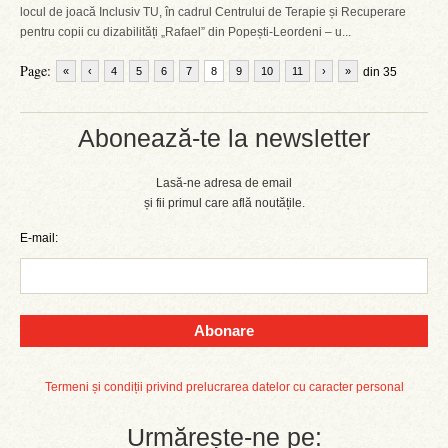
locul de joacă Inclusiv TU, în cadrul Centrului de Terapie și Recuperare
pentru copii cu dizabilități „Rafael” din Popești-Leordeni – u...
Page:
«
‹
4
5
6
7
8
9
10
11
›
»
din 35
Abonează-te la newsletter
Lasă-ne adresa de email
și fii primul care află noutățile.
E-mail:
Abonare
Termeni și condiții privind prelucrarea datelor cu caracter personal
Urmărește-ne pe: