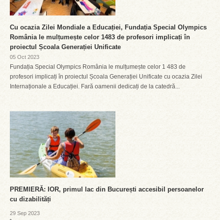
Cu ocazia Zilei Mondiale a Educației, Fundația Special Olympics
România le mulțumește celor 1483 de profesori implicați în
proiectul Școala Generației Unificate
05 Oct 2023
Fundația Special Olympics România le mulțumește celor 1 483 de
profesori implicați în proiectul Școala Generației Unificate cu ocazia Zilei
Internaționale a Educației. Fară oamenii dedicați de la catedră...
PREMIERĂ: IOR, primul lac din București accesibil persoanelor
cu dizabilități
29 Sep 2023