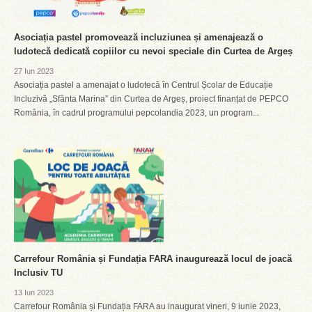
Asociația pastel promovează incluziunea și amenajează o
ludotecă dedicată copiilor cu nevoi speciale din Curtea de Argeș
27 Iun 2023
Asociația pastel a amenajat o ludotecă în Centrul Școlar de Educație
Incluzivă „Sfânta Marina” din Curtea de Argeș, proiect finanțat de PEPCO
România, în cadrul programului pepcolandia 2023, un program...
Carrefour România și Fundația FARA inaugurează locul de joacă
Inclusiv TU
13 Iun 2023
Carrefour România și Fundația FARA au inaugurat vineri, 9 iunie 2023,