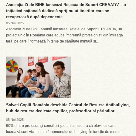
Asociația Zi de BINE lansează Rețeaua de Suport CREAATiV – o
inițiativă națională dedicată sprijinului tinerilor care se
recuperează după dependențe
05 Noi 2025
Asociația Zi de BINE anunță lansarea Rețelei de Suport CREAATiV, un
proiect unic în România care aduce împreună profesioniști din întreaga
țară, pe care îi formează în teme de sănătate mintală și...
Salvați Copiii România deschide Centrul de Resurse Antibullying,
hub de resurse dedicate copiilor, profesorilor și părinților
05 Noi 2025
90% dintre profesori și consilieri școlari consideră că elevii cu care
lucrează sunt victime ale fenomenului de bullying. În funcție de mediu,