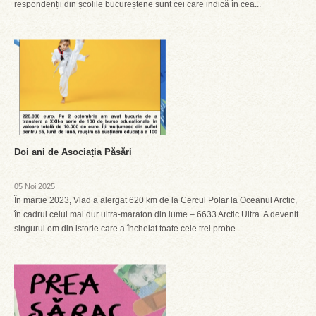
respondenții din școlile bucureștene sunt cei care indică în cea...
Doi ani de Asociația Păsări
05 Noi 2025
În martie 2023, Vlad a alergat 620 km de la Cercul Polar la Oceanul Arctic,
în cadrul celui mai dur ultra-maraton din lume – 6633 Arctic Ultra. A devenit
singurul om din istorie care a încheiat toate cele trei probe...