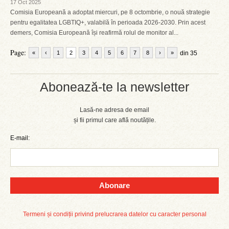
17 Oct 2025
Comisia Europeană a adoptat miercuri, pe 8 octombrie, o nouă strategie
pentru egalitatea LGBTIQ+, valabilă în perioada 2026-2030. Prin acest
demers, Comisia Europeană își reafirmă rolul de monitor al...
Page:
«
‹
1
2
3
4
5
6
7
8
›
»
din 35
Abonează-te la newsletter
Lasă-ne adresa de email
și fii primul care află noutățile.
E-mail:
Abonare
Termeni și condiții privind prelucrarea datelor cu caracter personal