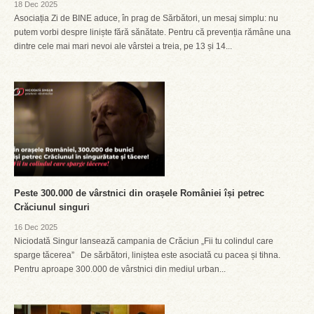
18 Dec 2025
Asociația Zi de BINE aduce, în prag de Sărbători, un mesaj simplu: nu
putem vorbi despre liniște fără sănătate. Pentru că prevenția rămâne una
dintre cele mai mari nevoi ale vârstei a treia, pe 13 și 14...
Peste 300.000 de vârstnici din orașele României își petrec
Crăciunul singuri
16 Dec 2025
Niciodată Singur lansează campania de Crăciun „Fii tu colindul care
sparge tăcerea” De sărbători, liniștea este asociată cu pacea și tihna.
Pentru aproape 300.000 de vârstnici din mediul urban...