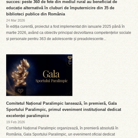
succes: peste 360 de fete din mediul rural au beneficiat de
educație alternativă în cluburi de împuternicire din 35 de
biblioteci publice din România
24 Mar 2026
În ediția curentă, proiectul a fost implementat din ianuarie 2025 până în
martie 2026, având ca obiectiv principal dezvoltarea competențelor sociale
și personale pentru 363 de adolescente și preadolescente...
Comitetul Național Paralimpic lansează, în premieră, Gala
Sportului Paralimpic, primul eveniment instituțional dedicat
excelenței paralimpice
19 Feb 2026
Comitetul Național Paralimpic organizează, în premieră absolută în
România, Gala Sportului Paralimpic, un eveniment oficial dedicat