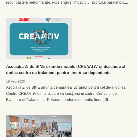
recunoașterii performanței, excelenței și impactului sportului paralimpic....
Asociația Zi de BINE extinde modelul CREAATiV și deschide al
doilea centru de tratament pentru tinerii cu dependențe
19 Feb 2026
Asociația Zi de BINE anunță demararea lucrărilor pentru cel de-al doilea
Centru CREAATiV din țară, care va funcționa în cadrul Centrului de
Evaluare și Tratament a Toxicodependențelor pentru tineri „Sf....