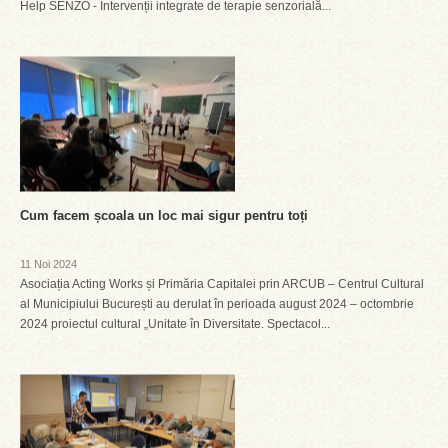
Help SENZO - Intervenții integrate de terapie senzorială...
Cum facem școala un loc mai sigur pentru toți
11 Noi 2024
Asociația Acting Works și Primăria Capitalei prin ARCUB – Centrul Cultural
al Municipiului București au derulat în perioada august 2024 – octombrie
2024 proiectul cultural „Unitate în Diversitate. Spectacol...