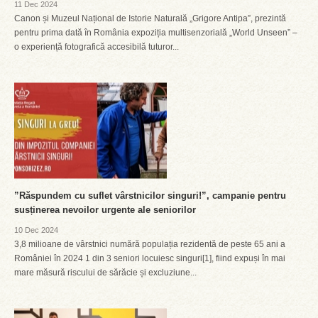
11 Dec 2024
Canon și Muzeul Național de Istorie Naturală „Grigore Antipa”, prezintă
pentru prima dată în România expoziția multisenzorială „World Unseen” –
o experiență fotografică accesibilă tuturor...
”Răspundem cu suflet vârstnicilor singuri!”, campanie pentru
susținerea nevoilor urgente ale seniorilor
10 Dec 2024
3,8 milioane de vârstnici numără populația rezidentă de peste 65 ani a
României în 2024 1 din 3 seniori locuiesc singuri[1], fiind expuși în mai
mare măsură riscului de sărăcie și excluziune...