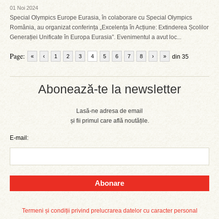
01 Noi 2024
Special Olympics Europe Eurasia, în colaborare cu Special Olympics
România, au organizat conferința „Excelența în Acțiune: Extinderea Școlilor
Generației Unificate în Europa Eurasia”. Evenimentul a avut loc...
Page:
«
‹
1
2
3
4
5
6
7
8
›
»
din 35
Abonează-te la newsletter
Lasă-ne adresa de email
și fii primul care află noutățile.
E-mail:
Abonare
Termeni și condiții privind prelucrarea datelor cu caracter personal