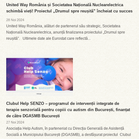
United Way România și Societatea Națională Nuclearelectrica
schimbă vieți! Proiectul „Drumul spre reușită” încheiat cu succes
28 Noi 2024
United Way România, alături de partenerul său strategic, Societatea
Națională Nuclearelectrica, anunță finalizarea proiectului „Drumul spre
reușită”. Ultimele date ale Eurostat care reflectă...
Clubul Help SENZO – programul de intervenții integrate de
terapie senzorială pentru copiii cu autism din București, finanțat
de către DGASMB București
27 Noi 2024
Asociația Help Autism, în parteneriat cu Direcția Generală de Asistență
Socială a Municipiului București (DGASMB), a desfășurat proiectul Clubul