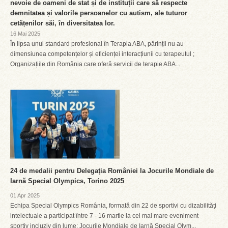
nevoie de oameni de stat și de instituții care să respecte
demnitatea și valorile persoanelor cu autism, ale tuturor
cetățenilor săi, în diversitatea lor.
16 Mai 2025
În lipsa unui standard profesional în Terapia ABA, părinții nu au
dimensiunea competențelor și eficienței interacțiunii cu terapeutul ;
Organizațiile din România care oferă servicii de terapie ABA...
24 de medalii pentru Delegația României la Jocurile Mondiale de
Iarnă Special Olympics, Torino 2025
01 Apr 2025
Echipa Special Olympics România, formată din 22 de sportivi cu dizabilități
intelectuale a participat între 7 - 16 martie la cel mai mare eveniment
sportiv incluziv din lume: Jocurile Mondiale de Iarnă Special Olym...