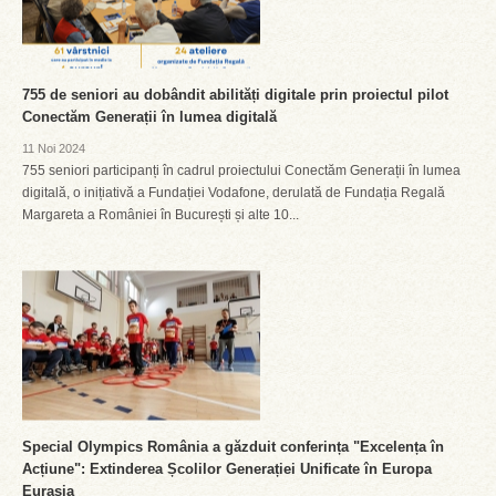
755 de seniori au dobândit abilități digitale prin proiectul pilot
Conectăm Generații în lumea digitală
11 Noi 2024
755 seniori participanți în cadrul proiectului Conectăm Generații în lumea
digitală, o inițiativă a Fundației Vodafone, derulată de Fundația Regală
Margareta a României în București și alte 10...
Special Olympics România a găzduit conferința "Excelența în
Acțiune": Extinderea Școlilor Generației Unificate în Europa
Eurasia