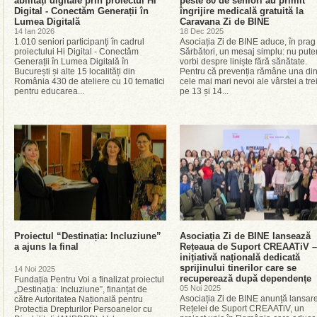
abilități digitale prin proiectul Hi
peste 80 de seniori au primit
Digital - Conectăm Generații în
îngrijire medicală gratuită la
Lumea Digitală
Caravana Zi de BINE
14 Ian 2026
18 Dec 2025
1.010 seniori participanți în cadrul
Asociația Zi de BINE aduce, în prag
proiectului Hi Digital - Conectăm
Sărbători, un mesaj simplu: nu put
Generații în Lumea Digitală în
vorbi despre liniște fără sănătate.
București și alte 15 localități din
Pentru că prevenția rămâne una din
România 430 de ateliere cu 10 tematici
cele mai mari nevoi ale vârstei a tre
pentru educarea...
pe 13 și 14...
Proiectul “Destinația: Incluziune”
Asociația Zi de BINE lansează
a ajuns la final
Rețeaua de Suport CREAATiV –
inițiativă națională dedicată
sprijinului tinerilor care se
14 Noi 2025
recuperează după dependențe
Fundația Pentru Voi a finalizat proiectul
05 Noi 2025
„Destinația: Incluziune”, finanțat de
Asociația Zi de BINE anunță lansar
către Autoritatea Națională pentru
Rețelei de Suport CREAATiV, un
Protectia Drepturilor Persoanelor cu