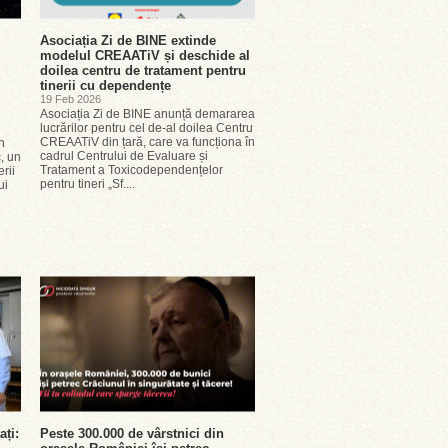
Asociația Zi de BINE extinde
modelul CREAATiV și deschide al
doilea centru de tratament pentru
tinerii cu dependențe
19 Feb 2026
Asociația Zi de BINE anunță demararea
lucrărilor pentru cel de-al doilea Centru
CREAATiV din țară, care va funcționa în
n
cadrul Centrului de Evaluare și
, un
Tratament a Toxicodependențelor
rii
pentru tineri „Sf....
ui
ați:
Peste 300.000 de vârstnici din