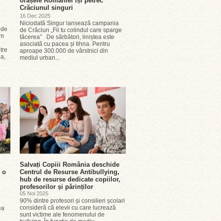
orașele României își petrec
Crăciunul singuri
16 Dec 2025
Niciodată Singur lansează campania
 de
de Crăciun „Fii tu colindul care sparge
em
tăcerea” De sărbători, liniștea este
asociată cu pacea și tihna. Pentru
tre
aproape 300.000 de vârstnici din
ia,
mediul urban...
Salvați Copiii România deschide
 o
Centrul de Resurse Antibullying,
hub de resurse dedicate copiilor,
profesorilor și părinților
05 Noi 2025
90% dintre profesori și consilieri școlari
consideră că elevii cu care lucrează
ea
sunt victime ale fenomenului de