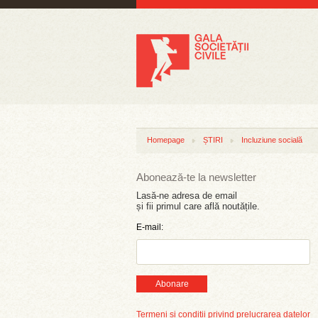
Homepage
ȘTIRI
Incluziune socială
Abonează-te la newsletter
Lasă-ne adresa de email
și fii primul care află noutățile.
E-mail:
Abonare
Termeni și condiții privind prelucrarea datelor