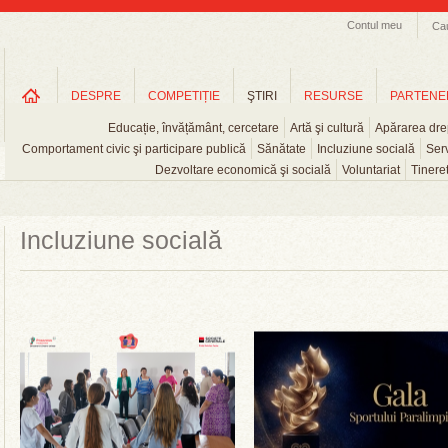
Contul meu
Ca
DESPRE
COMPETIȚIE
ŞTIRI
RESURSE
PARTENE
Educație, învățământ, cercetare
Artă şi cultură
Apărarea drep
Comportament civic şi participare publică
Sănătate
Incluziune socială
Serv
Dezvoltare economică şi socială
Voluntariat
Tinere
Incluziune socială