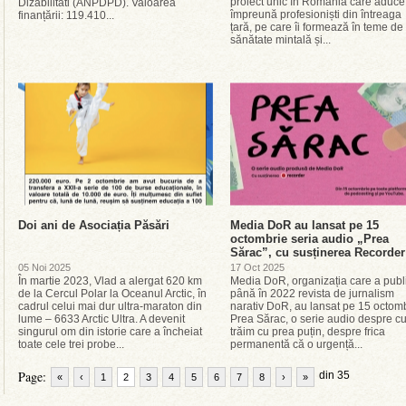
proiect unic în România care aduce
Dizabilitati (ANPDPD). Valoarea
împreună profesioniști din întreaga
finanțării: 119.410...
țară, pe care îi formează în teme de
sănătate mintală și...
Doi ani de Asociația Păsări
Media DoR au lansat pe 15
octombrie seria audio „Prea
Sărac”, cu susținerea Recorder
05 Noi 2025
17 Oct 2025
În martie 2023, Vlad a alergat 620 km
Media DoR, organizația care a publ
de la Cercul Polar la Oceanul Arctic, în
până în 2022 revista de jurnalism
cadrul celui mai dur ultra-maraton din
narativ DoR, au lansat pe 15 octom
lume – 6633 Arctic Ultra. A devenit
Prea Sărac, o serie audio despre c
singurul om din istorie care a încheiat
trăim cu prea puțin, despre frica
toate cele trei probe...
permanentă că o urgență...
Page:
din 35
«
‹
1
2
3
4
5
6
7
8
›
»