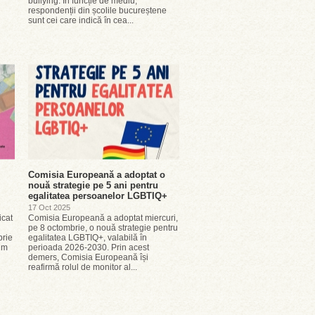
bullying. În funcție de mediu,
respondenții din școlile bucureștene
sunt cei care indică în cea...
Comisia Europeană a adoptat o
nouă strategie pe 5 ani pentru
egalitatea persoanelor LGBTIQ+
17 Oct 2025
icat
Comisia Europeană a adoptat miercuri,
pe 8 octombrie, o nouă strategie pentru
brie
egalitatea LGBTIQ+, valabilă în
um
perioada 2026-2030. Prin acest
demers, Comisia Europeană își
reafirmă rolul de monitor al...