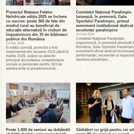
Proiectul Rețeaua Fetelor
Comitetul Național Paralimpic
Neînfricate ediția 2025 se încheie
lansează, în premieră, Gala
cu succes: peste 360 de fete din
Sportului Paralimpic, primul
mediul rural au beneficiat de
eveniment instituțional dedicat
educație alternativă în cluburi de
excelenței paralimpice
împuternicire din 35 de biblioteci
19 Feb 2026
Comitetul Național Paralimpic
publice din România
organizează, în premieră absolută î
24 Mar 2026
România, Gala Sportului Paralimpic
În ediția curentă, proiectul a fost
eveniment oficial dedicat recunoaște
implementat din ianuarie 2025 până în
performanței, excelenței și impactul
martie 2026, având ca obiectiv
sportului paralimpic....
principal dezvoltarea competențelor
sociale și personale pentru 363 de
adolescente și preadolescente...
Peste 1.000 de seniori au dobândit
Sărbători cu grijă pentru cei uit