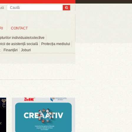
ută
RI
CONTACT
turilor individuale/colective
icii de asistență socială
Protecția mediului
t
Finanțări
Joburi