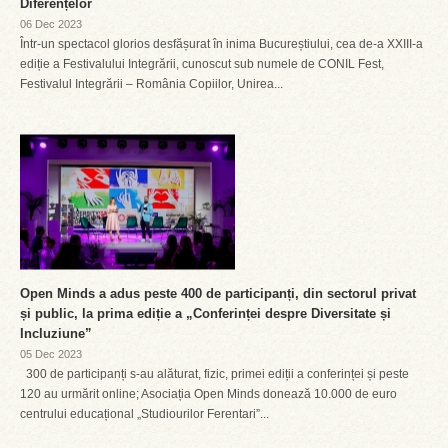
Diferențelor
06 Dec 2023
Într-un spectacol glorios desfășurat în inima Bucureștiului, cea de-a XXIII-a
ediție a Festivalului Integrării, cunoscut sub numele de CONIL Fest,
Festivalul Integrării – România Copiilor, Unirea...
Open Minds a adus peste 400 de participanți, din sectorul privat
și public, la prima ediție a „Conferinței despre Diversitate și
Incluziune”
05 Dec 2023
300 de participanți s-au alăturat, fizic, primei ediții a conferinței și peste
120 au urmărit online; Asociația Open Minds donează 10.000 de euro
centrului educațional „Studiourilor Ferentari”...