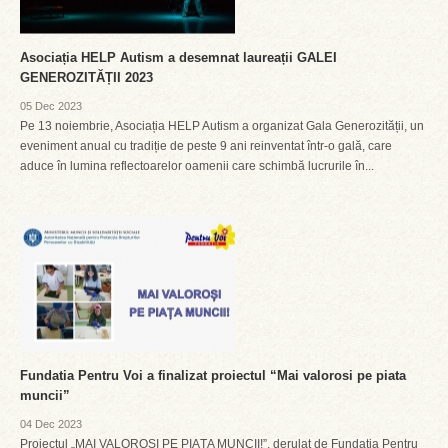
Asociația HELP Autism a desemnat laureații GALEI
GENEROZITĂȚII 2023
05 Dec 2023
Pe 13 noiembrie, Asociația HELP Autism a organizat Gala Generozității, un
eveniment anual cu tradiție de peste 9 ani reinventat într-o gală, care
aduce în lumina reflectoarelor oamenii care schimbă lucrurile în...
Fundatia Pentru Voi a finalizat proiectul “Mai valorosi pe piata
muncii”
04 Dec 2023
Proiectul „MAI VALOROȘI PE PIAȚA MUNCII!”, derulat de Fundația Pentru