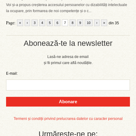
Voi și-a propus creșterea accesului persoanelor cu dizabilități intelectuale
la ocupare, prin formarea de noi competențe și o c...
Page:
«
‹
3
4
5
6
7
8
9
10
›
»
din 35
Abonează-te la newsletter
Lasă-ne adresa de email
și fii primul care află noutățile.
E-mail:
Abonare
Termeni și condiții privind prelucrarea datelor cu caracter personal
Urmărește-ne pe: