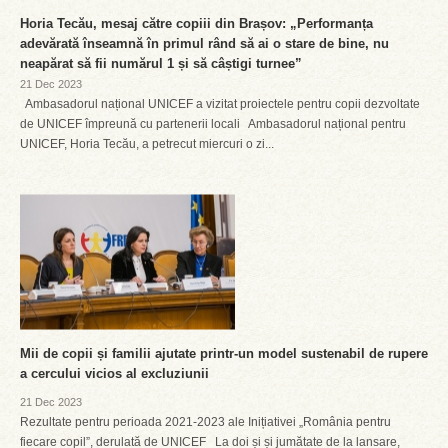
Horia Tecău, mesaj către copiii din Brașov: „Performanța
adevărată înseamnă în primul rând să ai o stare de bine, nu
neapărat să fii numărul 1 și să câștigi turnee”
21 Dec 2023
Ambasadorul național UNICEF a vizitat proiectele pentru copii dezvoltate
de UNICEF împreună cu partenerii locali Ambasadorul național pentru
UNICEF, Horia Tecău, a petrecut miercuri o zi...
Mii de copii și familii ajutate printr-un model sustenabil de rupere
a cercului vicios al excluziunii
21 Dec 2023
Rezultate pentru perioada 2021-2023 ale Inițiativei „România pentru
fiecare copil”, derulată de UNICEF La doi și și jumătate de la lansare,