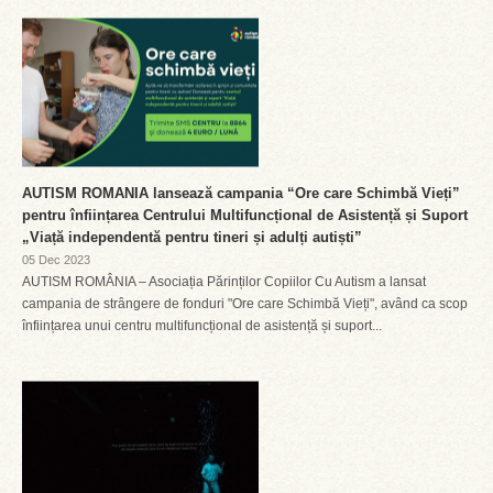
AUTISM ROMANIA lansează campania “Ore care Schimbă Vieți”
pentru înființarea Centrului Multifuncțional de Asistență și Suport
„Viață independentă pentru tineri și adulți autiști”
05 Dec 2023
AUTISM ROMÂNIA – Asociația Părinților Copiilor Cu Autism a lansat
campania de strângere de fonduri "Ore care Schimbă Vieți", având ca scop
înființarea unui centru multifuncțional de asistență și suport...