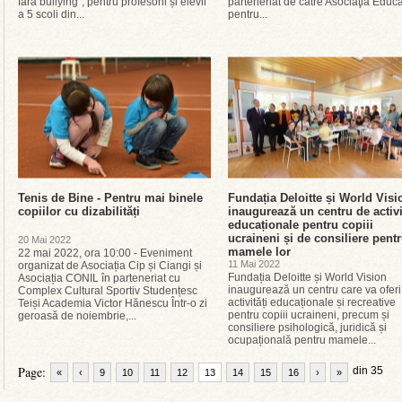
fără bullying”, pentru profesorii și elevii
parteneriat de către Asociaţia Educa
a 5 scoli din...
pentru...
Tenis de Bine - Pentru mai binele
Fundația Deloitte și World Visi
copiilor cu dizabilități
inaugurează un centru de activi
educaționale pentru copiii
ucraineni și de consiliere pent
20 Mai 2022
mamele lor
22 mai 2022, ora 10:00 - Eveniment
11 Mai 2022
organizat de Asociația Cip și Ciangi și
Fundația Deloitte și World Vision
Asociația CONIL în parteneriat cu
inaugurează un centru care va oferi
Complex Cultural Sportiv Studențesc
activități educaționale și recreative
Teiși Academia Victor Hănescu Într-o zi
pentru copiii ucraineni, precum și
geroasă de noiembrie,...
consiliere psihologică, juridică și
ocupațională pentru mamele...
Page:
din 35
«
‹
9
10
11
12
13
14
15
16
›
»