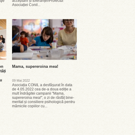
ţie
acceptării și toleranței!Proiectul
Asociației Conil...
on
Mama, supereroina mea!
tăți
ru
09 Mai 2022
Asociația CONIL a desfășurat în data
de 4.05.2022 cea de-a doua ediție a
mult îndrăgitei campanii "Mama,
supereroina mea!", o zi de răsfăț bine-
meritat și consiliere psihologică pentru
mămicile copiilor cu...