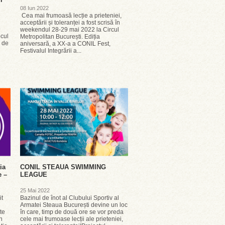
08 Iun 2022
Cea mai frumoasă lecție a prieteniei,
acceptării și toleranței a fost scrisă în
9
weekendul 28-29 mai 2022 la Circul
ocul
Metropolitan București. Ediția
l de
aniversară, a XX-a a CONIL Fest,
u
Festivalul Integrării a...
ia
CONIL STEAUA SWIMMING
e –
LEAGUE
25 Mai 2022
it
Bazinul de înot al Clubului Sportiv al
Armatei Steaua București devine un loc
te
în care, timp de două ore se vor preda
n
cele mai frumoase lecții ale prieteniei,