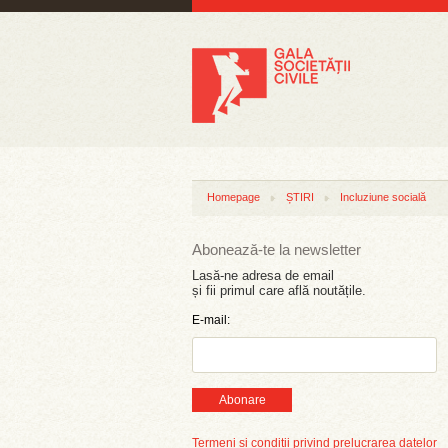
Homepage
ȘTIRI
Incluziune socială
Abonează-te la newsletter
Lasă-ne adresa de email
și fii primul care află noutățile.
E-mail:
Abonare
Termeni și condiții privind prelucrarea datelor