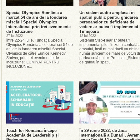
Special Olympics România a
Un sistem audio amplasat în
marcat 54 de ani de la fondarea
spațiul public pentru ghidarea
mișcării Special Olympics
persoanelor cu deficiențe de
International prin trei evenimente
vedere ar putea fi implementat 
de Incluziune
Timișoara
27 Iul 2022
12 Iul 2022
Între 22-24 iulie, Fundația Special
Sistemul Step-Hear ar putea fi
Olympics România a celebrat cei 54 de
implementat pilot, în zona centrală 
ani de la fondarea mișcării Special
orașului, însă numai dacă va obține
Olympics de către Eunice Kennedy
număr suficient de mare de voturi d
Shriver, prin trei evenimente de
partea cetățenilor. Proiectul „Sistem
Incluziune: ILUMINAT PENTRU
de ghidaj în spațiul...
INCLUZIUNE...
Teach for Romania începe
În 29 iunie 2022, de Ziua
Academia de Leadership și
Internațională a Dunării, Avram
Pedagogie
Iancu înoată 12 ore în beneficiu