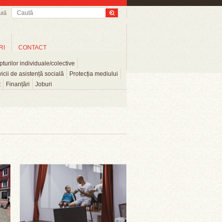
ută
RI
CONTACT
turilor individuale/colective
icii de asistență socială
Protecția mediului
t
Finanțări
Joburi