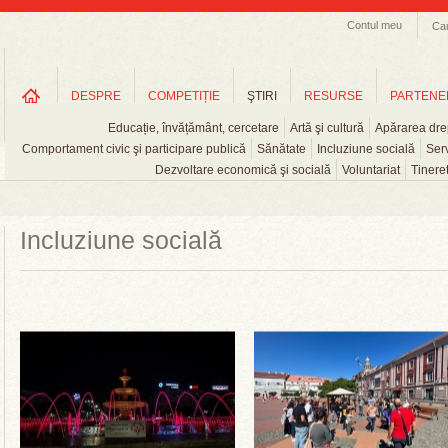
Contul meu
Ca
DESPRE
COMPETIȚIE
ŞTIRI
RESURSE
PARTENE
Educație, învățământ, cercetare
Artă şi cultură
Apărarea drep
Comportament civic şi participare publică
Sănătate
Incluziune socială
Serv
Dezvoltare economică şi socială
Voluntariat
Tinere
Incluziune socială