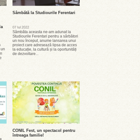
Sâmbătă la Studiourile Ferentari
la
07 Iul 2022
Sâmbăta aceasta ne-am adunat la
Studiourile Ferentari pentru a sărbători
un nou început, anume lansarea unui
a
proiect care adresează lipsa de acces
 un
la educație, la cultură și la oportunități
in
de dezvoltare...
e
CONIL Fest, un spectacol pentru
întreaga familie!
l