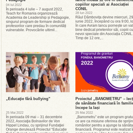
copiilor speciali ai Asociației
04 Iul 2022
CONIL
În perioada 4 iulie – 7 august 2022,
28 Iun 2022
Teach for Romania organizează
Râul Dâmbovița devine miercuri, 2
Academia de Leadership și Pedagogie,
iunie 2022, începând cu ora 9:00, l
singurul program de formare dedicat
în care Avram Iancu pornește un va
profesorilor care predau în comunități
bine dedicat prietenilor săi, copiii c
vulnerabile. Provocările ultimil...
nevoi speciale din Asociația CONIL.
Timp de 12 ore,...
„Educaţie fără bullying”
Proiectul „BANOMETRU” – lecț
de sănătate financiară în famili
începe la Iași
25 Mai 2022
25 Mai 2022
Ȋn perioada 09 mai – 31 decembrie
„Banometru” este un program gratu
2022, Asociaţia Bolnavilor de Von
ce are ca misiune oferirea de sprijin
Hippel Lindau, cu sprijinul Fundaţiei
românilor pentru a ajunge la sănăta
Orange derulează Proiectul “Educație
financiară. Programul este realizat î