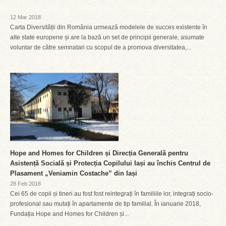
12 Mar 2018
Carta Diversității din România urmează modelele de succes existente în
alte state europene și are la bază un set de principii generale, asumate
voluntar de către semnatari cu scopul de a promova diversitatea,...
Hope and Homes for Children și Direcția Generală pentru
Asistență Socială și Protecția Copilului Iași au închis Centrul de
Plasament „Veniamin Costache” din Iași
28 Feb 2018
Cei 65 de copii și tineri au fost fost reintegrați în familiile lor, integrați socio-
profesional sau mutați în apartamente de tip familial. În ianuarie 2018,
Fundația Hope and Homes for Children și...