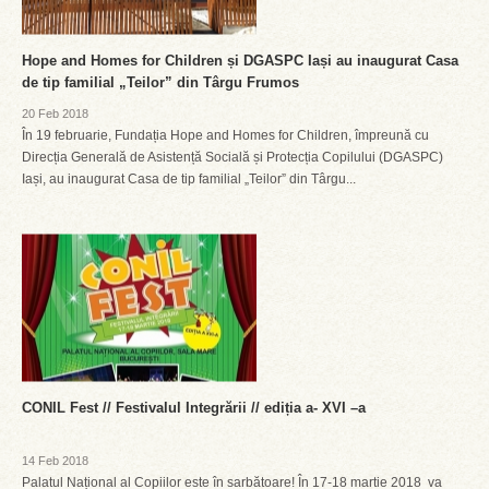
Hope and Homes for Children și DGASPC Iași au inaugurat Casa
de tip familial „Teilor” din Târgu Frumos
20 Feb 2018
În 19 februarie, Fundația Hope and Homes for Children, împreună cu
Direcția Generală de Asistență Socială și Protecția Copilului (DGASPC)
Iași, au inaugurat Casa de tip familial „Teilor” din Târgu...
CONIL Fest // Festivalul Integrării // ediția a- XVI –a
14 Feb 2018
Palatul Național al Copiilor este în sarbătoare! În 17-18 martie 2018 va