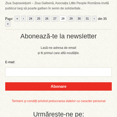
Ziua Supraviețuirii – Ziua Galbenă, Asociația Little People România invită
publicul larg să poarte galben în semn de solidaritate...
Page:
«
‹
24
25
26
27
28
29
30
31
›
din 35
»
Abonează-te la newsletter
Lasă-ne adresa de email
și fii primul care află noutățile.
E-mail:
Abonare
Termeni și condiții privind prelucrarea datelor cu caracter personal
Urmărește-ne pe: