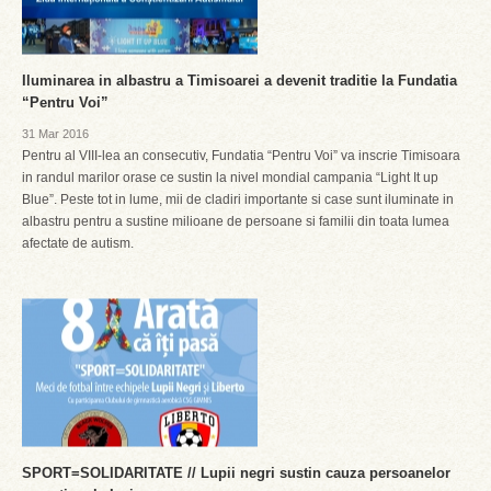
Iluminarea in albastru a Timisoarei a devenit traditie la Fundatia
“Pentru Voi”
31 Mar 2016
Pentru al VIII-lea an consecutiv, Fundatia “Pentru Voi” va inscrie Timisoara
in randul marilor orase ce sustin la nivel mondial campania “Light It up
Blue”. Peste tot in lume, mii de cladiri importante si case sunt iluminate in
albastru pentru a sustine milioane de persoane si familii din toata lumea
afectate de autism.
SPORT=SOLIDARITATE // Lupii negri sustin cauza persoanelor