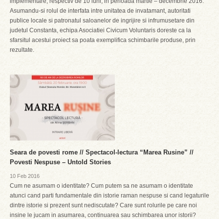
implementare, respectiv de 10 luni, in perioada martie – decembrie 2016.
Asumandu-si rolul de interfata intre unitatea de invatamant, autoritati
publice locale si patronatul saloanelor de ingrijire si infrumusetare din
judetul Constanta, echipa Asociatiei Civicum Voluntaris doreste ca la
sfarsitul acestui proiect sa poata exemplifica schimbarile produse, prin
rezultate.
Seara de povesti rome // Spectacol-lectura “Marea Rusine” //
Povesti Nespuse – Untold Stories
10 Feb 2016
Cum ne asumam o identitate? Cum putem sa ne asumam o identitate
atunci cand parti fundamentale din istorie raman nespuse si cand legaturile
dintre istorie si prezent sunt nediscutate? Care sunt rolurile pe care noi
insine le jucam in asumarea, continuarea sau schimbarea unor istorii?