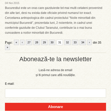
04 Noi 2015
Bucurestiul este un oras care gazduieste tot mai multi cetateni provenind
din alte tari, desi nu exista date oficiale privind numarul lor exact.
Cercetarea antropologica din cadrul proiectului “Noile minoritati din
municipiul Bucuresti”, prezentata luni, 2 noiembrie, in cadrul unei
conferinte gazduite de Clubul Taranului, contribuie la o mai buna
cunoastere a noilor minoritati din Bucuresti.
Page:
«
‹
27
28
29
30
31
32
33
34
›
din 35
»
Abonează-te la newsletter
Lasă-ne adresa de email
și fii primul care află noutățile.
E-mail:
Abonare