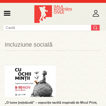
Incluziune socială
„O lume (ne)văzută” – expoziție tactilă inspirată de Micul Prinț,