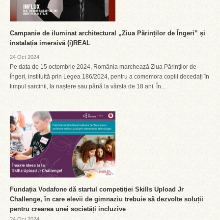
Campanie de iluminat architectural „Ziua Părinților de Îngeri” și
instalația imersivă (i)REAL
24 Oct 2024
Pe data de 15 octombrie 2024, România marchează Ziua Părinților de
Îngeri, instituită prin Legea 186/2024, pentru a comemora copiii decedați în
timpul sarcinii, la naștere sau până la vârsta de 18 ani. În...
Fundația Vodafone dă startul competiției Skills Upload Jr
Challenge, în care elevii de gimnaziu trebuie să dezvolte soluții
pentru crearea unei societăți incluzive
24 Oct 2024