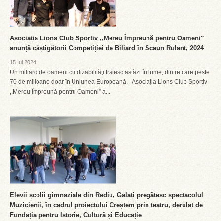
Asociația Lions Club Sportiv ,,Mereu Împreună pentru Oameni”
anunță câștigătorii Competiției de Biliard în Scaun Rulant, 2024
15 Iul 2024
Un miliard de oameni cu dizabilități trăiesc astăzi în lume, dintre care peste
70 de milioane doar în Uniunea Europeană. Asociația Lions Club Sportiv
,,Mereu Împreună pentru Oameni” a...
Elevii școlii gimnaziale din Rediu, Galați pregătesc spectacolul
Muzicienii, în cadrul proiectului Creștem prin teatru, derulat de
Fundația pentru Istorie, Cultură și Educație