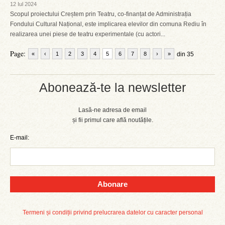
12 Iul 2024
Scopul proiectului Creștem prin Teatru, co-finanțat de Administrația
Fondului Cultural Național, este implicarea elevilor din comuna Rediu în
realizarea unei piese de teatru experimentale (cu actori...
Page:
«
‹
1
2
3
4
5
6
7
8
›
»
din 35
Abonează-te la newsletter
Lasă-ne adresa de email
și fii primul care află noutățile.
E-mail:
Abonare
Termeni și condiții privind prelucrarea datelor cu caracter personal