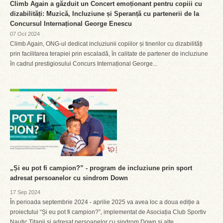
Climb Again a găzduit un Concert emoționant pentru copiii cu
dizabilități: Muzică, Incluziune și Speranță cu partenerii de la
Concursul Internațional George Enescu
07 Oct 2024
Climb Again, ONG-ul dedicat incluziunii copiilor și tinerilor cu dizabilități
prin facilitarea terapiei prin escaladă, în calitate de partener de incluziune
în cadrul prestigiosului Concurs Internațional George...
„Și eu pot fi campion?” - program de incluziune prin sport
adresat persoanelor cu sindrom Down
17 Sep 2024
În perioada septembrie 2024 - aprilie 2025 va avea loc a doua ediție a
proiectului “Și eu pot fi campion?”, implementat de Asociația Club Sportiv
Nautic Titanii și adresat persoanelor cu sindrom Down și alte...