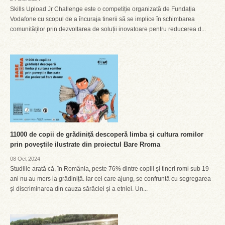
Skills Upload Jr Challenge este o competiție organizată de Fundația
Vodafone cu scopul de a încuraja tinerii să se implice în schimbarea
comunităților prin dezvoltarea de soluții inovatoare pentru reducerea d...
11000 de copii de grădiniță descoperă limba și cultura romilor
prin poveștile ilustrate din proiectul Bare Rroma
08 Oct 2024
Studiile arată că, în România, peste 76% dintre copiii și tineri romi sub 19
ani nu au mers la grădiniță. Iar cei care ajung, se confruntă cu segregarea
și discriminarea din cauza sărăciei și a etniei. Un...