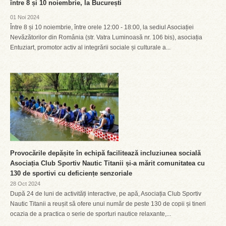
între 8 și 10 noiembrie, la București
01 Noi 2024
Între 8 și 10 noiembrie, între orele 12:00 - 18:00, la sediul Asociației
Nevăzătorilor din România (str. Vatra Luminoasă nr. 106 bis), asociația
Entuziart, promotor activ al integrării sociale și culturale a...
Provocările depășite în echipă facilitează incluziunea socială
Asociația Club Sportiv Nautic Titanii și-a mărit comunitatea cu
130 de sportivi cu deficiențe senzoriale
28 Oct 2024
După 24 de luni de activități interactive, pe apă, Asociația Club Sportiv
Nautic Titanii a reușit să ofere unui număr de peste 130 de copii și tineri
ocazia de a practica o serie de sporturi nautice relaxante,...