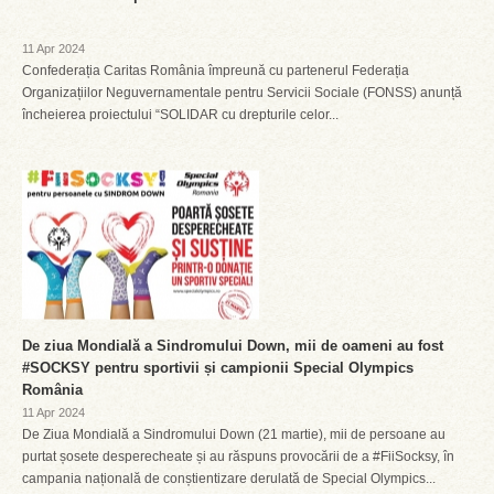
11 Apr 2024
Confederația Caritas România împreună cu partenerul Federația
Organizațiilor Neguvernamentale pentru Servicii Sociale (FONSS) anunță
încheierea proiectului “SOLIDAR cu drepturile celor...
De ziua Mondială a Sindromului Down, mii de oameni au fost
#SOCKSY pentru sportivii și campionii Special Olympics
România
11 Apr 2024
De Ziua Mondială a Sindromului Down (21 martie), mii de persoane au
purtat șosete desperecheate și au răspuns provocării de a #FiiSocksy, în
campania națională de conștientizare derulată de Special Olympics...