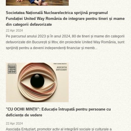
Societatea Națională Nuclearelectrica sprijină programul
Fundației United Way România de integrare pentru tineri și mame
din categorii defavorizate
22 Apr 2024
Pe parcursul anului 2023 și în anul 2024, 80 de tineri și mame din categorii
defavorizate din București și Ilfov, din proiectele United Way România, sunt
sprijiniți pentru a deveni independenți financiar și memb...
"CU OCHII MINȚII": Educație întrupată pentru persoane cu
deficiențe de vedere
22 Apr 2024
Asociația Entuziart, promotor activ al integrării sociale și culturale a