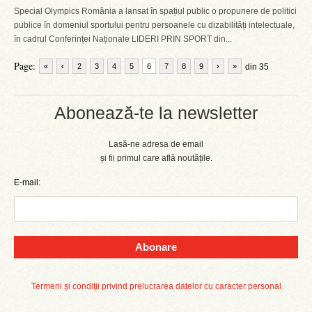
Special Olympics România a lansat în spațiul public o propunere de politici
publice în domeniul sportului pentru persoanele cu dizabilități intelectuale,
în cadrul Conferinței Naționale LIDERI PRIN SPORT din...
Page:
«
‹
2
3
4
5
6
7
8
9
›
»
din 35
Abonează-te la newsletter
Lasă-ne adresa de email
și fii primul care află noutățile.
E-mail:
Abonare
Termeni și condiții privind prelucrarea datelor cu caracter personal