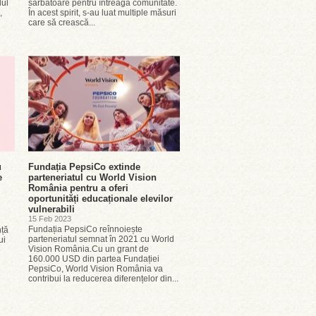
lul
sărbătoare pentru întreaga comunitate.
,
În acest spirit, s-au luat multiple măsuri
care să crească...
u
Fundația PepsiCo extinde
e
parteneriatul cu World Vision
România pentru a oferi
oportunități educaționale elevilor
vulnerabili
15 Feb 2023
Fundația PepsiCo reînnoiește
nță
parteneriatul semnat în 2021 cu World
ui
Vision România.Cu un grant de
e
160.000 USD din partea Fundației
PepsiCo, World Vision România va
contribui la reducerea diferențelor din...