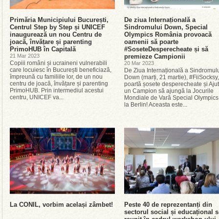
Primăria Municipiului București,
De ziua Internațională a
Centrul Step by Step și UNICEF
Sindromului Down, Special
inaugurează un nou Centru de
Olympics România provoacă
joacă, învățare și parenting
oamenii să poarte
PrimoHUB în Capitală
#SoseteDesperecheate și să
21 Mar 2023
premieze Campionii
Copiii români și ucraineni vulnerabili
20 Mar 2023
care locuiesc în București beneficiază,
De Ziua Internațională a Sindromul
împreună cu familiile lor, de un nou
Down (marți, 21 martie), #FiiSocksy,
centru de joacă, învățare și parenting
poartă șosete desperecheate și Aju
PrimoHUB. Prin intermediul acestui
un Campion să ajungă la Jocurile
centru, UNICEF va...
Mondiale de Vară Special Olympics
la Berlin! Aceasta este...
La CONIL, vorbim același zâmbet!
Peste 40 de reprezentanți din
sectorul social și educațional s