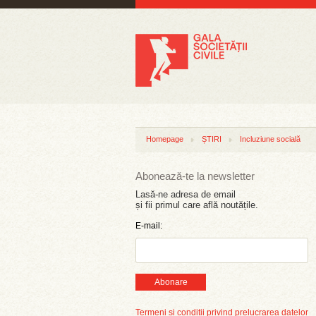
Homepage
ȘTIRI
Incluziune socială
Abonează-te la newsletter
Lasă-ne adresa de email
și fii primul care află noutățile.
E-mail:
Abonare
Termeni și condiții privind prelucrarea datelor