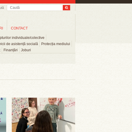
ută
RI
CONTACT
turilor individuale/colective
icii de asistență socială
Protecția mediului
t
Finanțări
Joburi