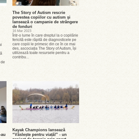
The Story of Autism rescrie
povestea copiilor cu autism şi
lansează o campanie de strângere
de fonduri
16 Mar 2023
Într-o lume în care dreptul la o copilărie
fericită este răpită de diagnosticele pe
care copiii le primesc din ce în ce mai
ui
des, ascociația The Story of Autism, își
utilizează toate resursele pentru a
tă
contribu...
 de
Kayak Champions lansează
-au
“Vâslește pentru viață!” - un