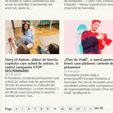
de tradiție în cadrul calendarului său
de primăvară – CONIL Fest, Festiva
anual de activități. Evenimentul din
Integrării – Mama SuperEroina mea
acest an, ajuns la...
organizat de Asociația...
Story of Autism, alături de familia
„Plan de Viață”, o șansă pentr
copilului care suferă de autism, în
tinerii care părăsesc centrele d
cadrul campaniei STOP
plasament
DISCRIMINĂRII
15 Feb 2023
15 Feb 2023
Rezultatele primei ediții a
În România, incidența persoanelor care
proiectuluiAFI Europe România și
suferă de autism este de aproximativ
Asociația The Social Incubator anu
30.000 de persoane cu Tulburări din
rezultatele primei ediții a programul
Spectrul Autismului. La nivel mondial, 1
de responsabilitate socială „Plan d
din 68 de copii sunt prinși în spectrul
Viață” desfășurat în...
acestui univers. Aut...
Page:
din 35
«
‹
6
7
8
9
10
11
12
13
›
»