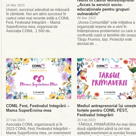
reunit în cadrul workshop-ului
„Acces la servicii socio-
16 Mar 2023
educaționale pentru grupuri
Uneori, succesul adevărat se măsoară
vulnerabile”
în zâmbete. Noi am atins succesul în
cadrul celei mai recente ediții a CONIL
06 Mar 2023
Fest, Festivalul Integrării – Mama
„Vocea Comunității” este inițiativa a 
SuperEroina mea, organizat de
organizații ieșene de a veni în
Asociația CONIL. 1.500 de...
întâmpinarea problemelor cu care 
confruntă copiii și familiile din orașu
Târgu Frumos, Iași. Proiectul este
derulat de ...
CONIL Fest, Festivalul Integrării –
Mediul antreprenorial își uneșt
Mama SuperEroina mea
forțele pentru CONIL FEST,
Festivalul Integrării
27 Feb 2023
20 Feb 2023
Asociația CONIL organizează și în
-TÂRGUL PRIMĂVERII-Au mai răm
2023 CONIL Fest, Festivalul Integrării –
două săptămâni până la cel mai
Mama SuperEroina mea, un eveniment
așteptat eveniment al acestui încep