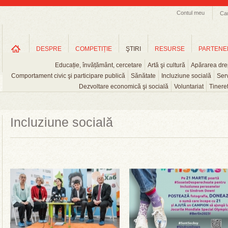
Contul meu
Ca
DESPRE
COMPETIȚIE
ŞTIRI
RESURSE
PARTENE
Educație, învățământ, cercetare
Artă şi cultură
Apărarea drep
Comportament civic şi participare publică
Sănătate
Incluziune socială
Serv
Dezvoltare economică şi socială
Voluntariat
Tinere
Incluziune socială