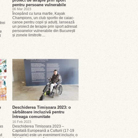
proiect de terapie prin sport
pentru persoane vulnerabile
06 Mar 2023
Începând cu luna martie, Kayak
Champions, un club sportiv de caiac-
canoe pentru copii și adulți, lansează
trei
un proiect de terapie prin sport adresat
persoanelor vulnerabile din București
se
și zonele limitrofe....
l
e
Deschiderea Timișoara 2023: o
sărbătoare incluzivă pentru
întreaga comunitate
16 Feb 2023
as
Deschiderea Timișoara 2023 –
Capitală Europeană a Culturii (17-19
ut
februarie) este un eveniment incluziv, o