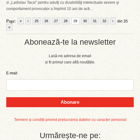
zi „Ladislau Tacsi” pentru adulţi cu dizabilităţi intelectuale severe şi
comportament provocator a împlinit 10 ani de acti...
Page:
«
‹
25
26
27
28
29
30
31
32
›
din 35
»
Abonează-te la newsletter
Lasă-ne adresa de email
și fii primul care află noutățile.
E-mail:
Abonare
Termeni și condiții privind prelucrarea datelor cu caracter personal
Urmărește-ne pe: