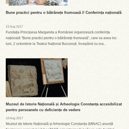
Bune practici pentru o bătrânețe frumoasă // Conferința națională
23 Aug 2017
Fundația Principesa Margareta a României organizează conferința
națională "Bune practici pentru o bătrânețe frumoasă", care va avea loc
luni, 2 octombrie la Teatrul Național București, începând cu ora...
Muzeul de Istorie Națională și Arheologie Constanța accesibilizat
pentru persoanele cu deficiențe de vedere
18 Aug 2017
Muzeul de Istorie Națională și Arheologie Constanța (MINAC) anunță