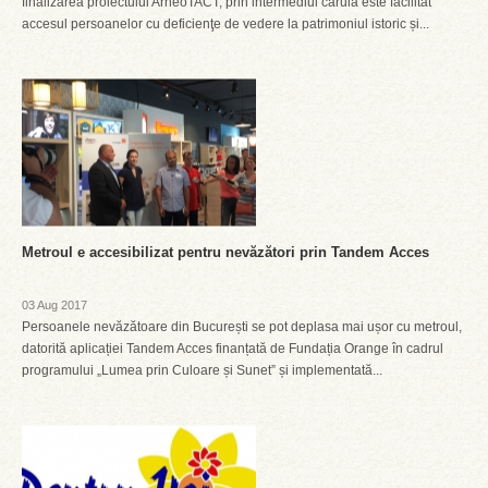
finalizarea proiectului ArheoTACT, prin intermediul căruia este facilitat
accesul persoanelor cu deficienţe de vedere la patrimoniul istoric și...
Metroul e accesibilizat pentru nevăzători prin Tandem Acces
03 Aug 2017
Persoanele nevăzătoare din București se pot deplasa mai ușor cu metroul,
datorită aplicației Tandem Acces finanțată de Fundația Orange în cadrul
programului „Lumea prin Culoare și Sunet” și implementată...