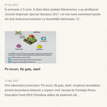
07 Iun 2017
În perioada 2-5 iunie, în Baia Mare (județul Maramureș), s-au desfășurat
Jocurile Naționale Special Olympics 2017, cel mai mare eveniment sportiv
din țară dedicat persoanelor cu dizabilități intelectuale. ...
Pe locuri, fiți gata, start!
27 Apr 2017
Prin intermediul proiectului “Pe locuri, fiți gata, start!- creșterea rezultatelor
privind dezvoltarea timpurie a copiilor romi” derulat de Fundația Roma
Education Fund (REF) România alături de partenerii săi...