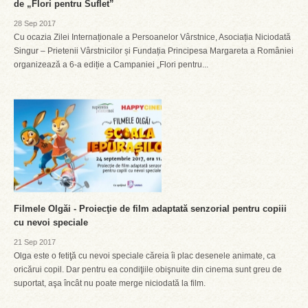
de „Flori pentru Suflet”
28 Sep 2017
Cu ocazia Zilei Internaționale a Persoanelor Vârstnice, Asociația Niciodată
Singur – Prietenii Vârstnicilor și Fundația Principesa Margareta a României
organizează a 6-a ediție a Campaniei „Flori pentru...
Filmele Olgăi - Proiecţie de film adaptată senzorial pentru copiii
cu nevoi speciale
21 Sep 2017
Olga este o fetiţă cu nevoi speciale căreia îi plac desenele animate, ca
oricărui copil. Dar pentru ea condiţiile obişnuite din cinema sunt greu de
suportat, aşa încât nu poate merge niciodată la film.