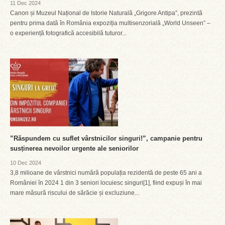
11 Dec 2024
Canon și Muzeul Național de Istorie Naturală „Grigore Antipa”, prezintă
pentru prima dată în România expoziția multisenzorială „World Unseen” –
o experiență fotografică accesibilă tuturor...
”Răspundem cu suflet vârstnicilor singuri!”, campanie pentru
susținerea nevoilor urgente ale seniorilor
10 Dec 2024
3,8 milioane de vârstnici numără populația rezidentă de peste 65 ani a
României în 2024 1 din 3 seniori locuiesc singuri[1], fiind expuși în mai
mare măsură riscului de sărăcie și excluziune...