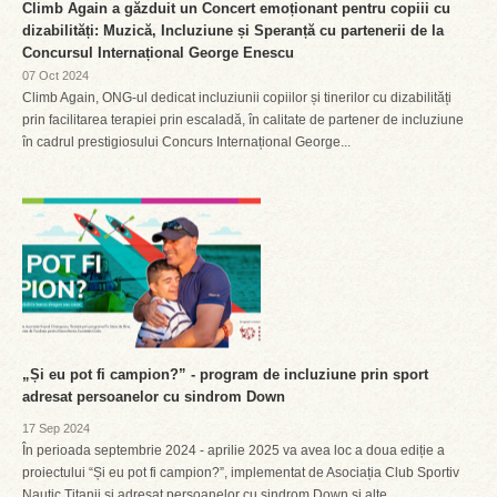
Climb Again a găzduit un Concert emoționant pentru copiii cu
dizabilități: Muzică, Incluziune și Speranță cu partenerii de la
Concursul Internațional George Enescu
07 Oct 2024
Climb Again, ONG-ul dedicat incluziunii copiilor și tinerilor cu dizabilități
prin facilitarea terapiei prin escaladă, în calitate de partener de incluziune
în cadrul prestigiosului Concurs Internațional George...
„Și eu pot fi campion?” - program de incluziune prin sport
adresat persoanelor cu sindrom Down
17 Sep 2024
În perioada septembrie 2024 - aprilie 2025 va avea loc a doua ediție a
proiectului “Și eu pot fi campion?”, implementat de Asociația Club Sportiv
Nautic Titanii și adresat persoanelor cu sindrom Down și alte...