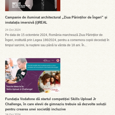
Campanie de iluminat architectural „Ziua Părinților de Îngeri” și
instalația imersivă (i)REAL
24 Oct 2024
Pe data de 15 octombrie 2024, România marchează Ziua Părinților de
Îngeri, instituită prin Legea 186/2024, pentru a comemora copiii decedați în
timpul sarcinii, la naștere sau până la vârsta de 18 ani. În...
Fundația Vodafone dă startul competiției Skills Upload Jr
Challenge, în care elevii de gimnaziu trebuie să dezvolte soluții
pentru crearea unei societăți incluzive
24 Oct 2024