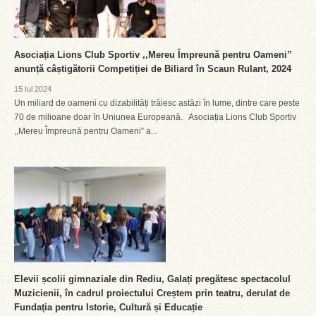
Asociația Lions Club Sportiv ,,Mereu Împreună pentru Oameni”
anunță câștigătorii Competiției de Biliard în Scaun Rulant, 2024
15 Iul 2024
Un miliard de oameni cu dizabilități trăiesc astăzi în lume, dintre care peste
70 de milioane doar în Uniunea Europeană. Asociația Lions Club Sportiv
,,Mereu Împreună pentru Oameni” a...
Elevii școlii gimnaziale din Rediu, Galați pregătesc spectacolul
Muzicienii, în cadrul proiectului Creștem prin teatru, derulat de
Fundația pentru Istorie, Cultură și Educație