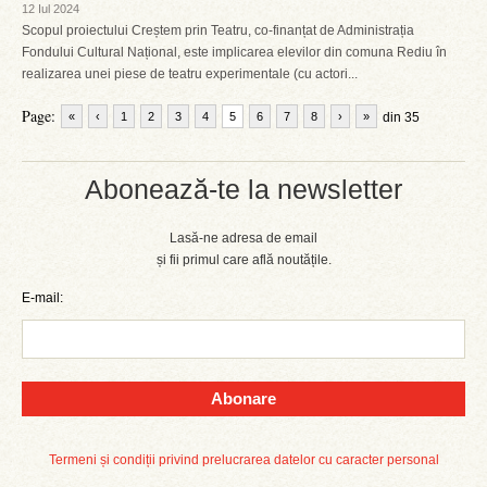
12 Iul 2024
Scopul proiectului Creștem prin Teatru, co-finanțat de Administrația
Fondului Cultural Național, este implicarea elevilor din comuna Rediu în
realizarea unei piese de teatru experimentale (cu actori...
Page:
«
‹
1
2
3
4
5
6
7
8
›
»
din 35
Abonează-te la newsletter
Lasă-ne adresa de email
și fii primul care află noutățile.
E-mail:
Abonare
Termeni și condiții privind prelucrarea datelor cu caracter personal