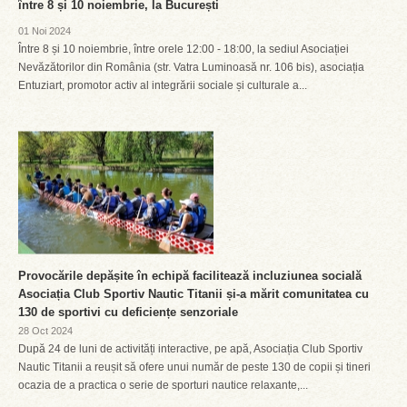
între 8 și 10 noiembrie, la București
01 Noi 2024
Între 8 și 10 noiembrie, între orele 12:00 - 18:00, la sediul Asociației
Nevăzătorilor din România (str. Vatra Luminoasă nr. 106 bis), asociația
Entuziart, promotor activ al integrării sociale și culturale a...
Provocările depășite în echipă facilitează incluziunea socială
Asociația Club Sportiv Nautic Titanii și-a mărit comunitatea cu
130 de sportivi cu deficiențe senzoriale
28 Oct 2024
După 24 de luni de activități interactive, pe apă, Asociația Club Sportiv
Nautic Titanii a reușit să ofere unui număr de peste 130 de copii și tineri
ocazia de a practica o serie de sporturi nautice relaxante,...