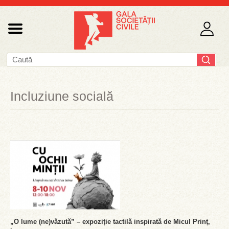
Incluziune socială
„O lume (ne)văzută” – expoziție tactilă inspirată de Micul Prinț,