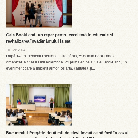
Gala BookLand, un reper pentru excelență în educație și
revitalizarea învățământului la sat
10 Dec 2024
După 14 ani dedicați tinerilor din România, Asociația BookLand a
organizat la finalul lunii noiembrie ’24 prima ediție a Galei BookLand, un
eveniment care a împletit armonios arta, caritatea și...
Bucureștiul Pregătit: două mii de elevi învață ce să facă în cazul