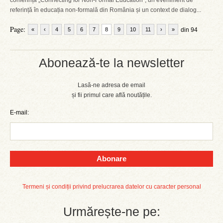
conferința „Connecting for Non-Formal Education”, un eveniment de
referință în educația non-formală din România și un context de dialog...
Page:
«
‹
4
5
6
7
8
9
10
11
›
»
din 94
Abonează-te la newsletter
Lasă-ne adresa de email
și fii primul care află noutățile.
E-mail:
Abonare
Termeni și condiții privind prelucrarea datelor cu caracter personal
Urmărește-ne pe: