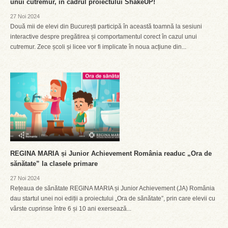
unui cutremur, în cadrul proiectului ShakeUP!
27 Noi 2024
Două mii de elevi din București participă în această toamnă la sesiuni
interactive despre pregătirea și comportamentul corect în cazul unui
cutremur. Zece școli și licee vor fi implicate în noua acțiune din...
REGINA MARIA și Junior Achievement România readuc „Ora de
sănătate” la clasele primare
27 Noi 2024
Rețeaua de sănătate REGINA MARIA și Junior Achievement (JA) România
dau startul unei noi ediții a proiectului „Ora de sănătate”, prin care elevii cu
vârste cuprinse între 6 și 10 ani exersează...