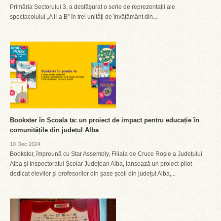
Primăria Sectorului 3, a desfășurat o serie de reprezentații ale
spectacolului „A II-a B” în trei unități de învățământ din...
Bookster în Școala ta: un proiect de impact pentru educație în
comunitățile din județul Alba
10 Dec 2024
Bookster, împreună cu Star Assembly, Filiala de Cruce Roșie a Județului
Alba și Inspectoratul Școlar Județean Alba, lansează un proiect-pilot
dedicat elevilor și profesorilor din șase școli din județul Alba,...