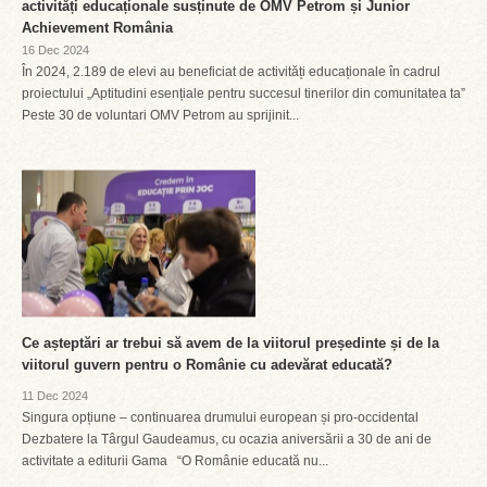
activități educaționale susținute de OMV Petrom și Junior
Achievement România
16 Dec 2024
În 2024, 2.189 de elevi au beneficiat de activități educaționale în cadrul
proiectului „Aptitudini esențiale pentru succesul tinerilor din comunitatea ta”
Peste 30 de voluntari OMV Petrom au sprijinit...
Ce așteptări ar trebui să avem de la viitorul președinte și de la
viitorul guvern pentru o Românie cu adevărat educată?
11 Dec 2024
Singura opțiune – continuarea drumului european și pro-occidental
Dezbatere la Târgul Gaudeamus, cu ocazia aniversării a 30 de ani de
activitate a editurii Gama “O Românie educată nu...