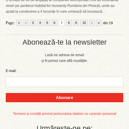
O echipă de 40 de angajați ai companiei Metropolitan Life au voluntariat
vineri pe șantierul Habitat for Humanity România din Ploiești, unde au
ajutat la construirea a 4 locuințe în care urmează să locuiască...
Page:
«
‹
3
4
5
6
7
8
9
10
›
»
din 19
Abonează-te la newsletter
Lasă-ne adresa de email
și fii primul care află noutățile.
E-mail:
Abonare
Termeni și condiții privind prelucrarea datelor cu caracter personal
Urmărește-ne pe: