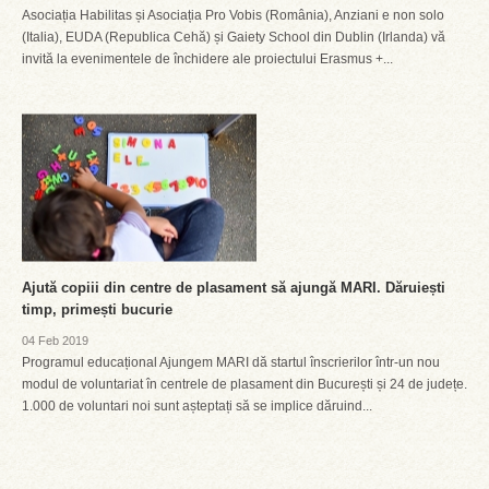
Asociația Habilitas și Asociația Pro Vobis (România), Anziani e non solo
(Italia), EUDA (Republica Cehă) și Gaiety School din Dublin (Irlanda) vă
invită la evenimentele de închidere ale proiectului Erasmus +...
Ajută copiii din centre de plasament să ajungă MARI. Dăruiești
timp, primești bucurie
04 Feb 2019
Programul educațional Ajungem MARI dă startul înscrierilor într-un nou
modul de voluntariat în centrele de plasament din București și 24 de județe.
1.000 de voluntari noi sunt așteptați să se implice dăruind...