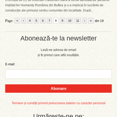
O echipă de 21 de voluntari Raiffeisen Bank a lucrat sâmbătă pe șantierul
Habitat for Humanity România din Buftea și s-a implicat în lucrările de
construcție ale primului centru comunitar din localitate. După...
Page:
«
‹
4
5
6
7
8
9
10
11
›
»
din 19
Abonează-te la newsletter
Lasă-ne adresa de email
și fii primul care află noutățile.
E-mail:
Abonare
Termeni și condiții privind prelucrarea datelor cu caracter personal
Urmărește-ne pe: