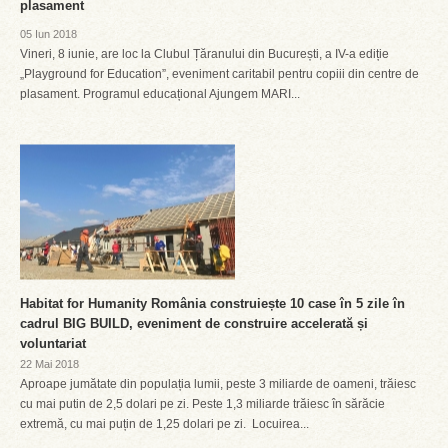
plasament
05 Iun 2018
Vineri, 8 iunie, are loc la Clubul Țăranului din București, a IV-a ediție
„Playground for Education”, eveniment caritabil pentru copiii din centre de
plasament. Programul educațional Ajungem MARI...
Habitat for Humanity România construiește 10 case în 5 zile în
cadrul BIG BUILD, eveniment de construire accelerată și
voluntariat
22 Mai 2018
Aproape jumătate din populația lumii, peste 3 miliarde de oameni, trăiesc
cu mai putin de 2,5 dolari pe zi. Peste 1,3 miliarde trăiesc în sărăcie
extremă, cu mai puțin de 1,25 dolari pe zi. Locuirea...