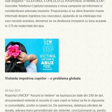
Sub sloganul: “TELEFONUL COPILULUI LE RASPUNDE SI MAMICILOR",
Asociatia Telefonul Copilului lanseaza o noua campanie de informare si
constientizare adresata mamelor. Propunandu-si sa ofere tinerelor mame
informatii despre ingrijirea nou nascutului, ajutandu-le sa inteleaga mai
usor nevoile acestuia, demersul se va desfasura incepand cu luna aceasta
in 175 de maternitati din tara.
Violenta impotriva copiilor – o problema globala
08 Sep 2014
Raportul UNICEF “Ascuns la Vedere” se bazeaza pe date din 190 de tari,
documentand violenta in locurile in care copiii ar trebui sa fie in siguranta:
in comunitatile, scolile si casele lor. De asemenea, detaliaza efectele de
durata, adesea trans generationale ale violentei, concluzionand ca, pentru