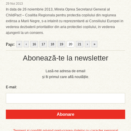
29 Noi 2013
In data de 26 noiembrie 2013, Mirela Oprea Secretarul General al
ChildPact – Coalitia Regionala pentru protectia copilului din regiunea
extinsa a Marii Negre, s-a intalnit cu reprezentanti ai Consiliului Europei in
vederea dezbaterii prioritatilor din aria protectiei copilului, in vederea
ajungerii la un consens.
Page:
«
‹
16
17
18
19
20
21
›
»
Abonează-te la newsletter
Lasă-ne adresa de email
și fii primul care află noutățile.
E-mail:
Abonare
Termeni și condiții privind prelucrarea datelor cu caracter personal