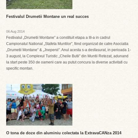
Festivalul Drumetii Montane un real succes
06 Aug 2014
Festivalul „Drumetii Montane” a constituit etapa a III-a in cadrul
Campionatul National „Stafeta Muntilor”, fiind organizat de catre Asociatia
„Drumetii Montane” & „Jnepenii”. Anul acesta s-a desfasurat, in perioada 1-
3 august, la Complexul Turistic „Cheile Butii” din Muntii Retezat, adunand
la start peste 350 de oameni care au putut concura la diverse activitati cu
specific montan.
O tona de doze din aluminiu colectata la ExtravaCANza 2014