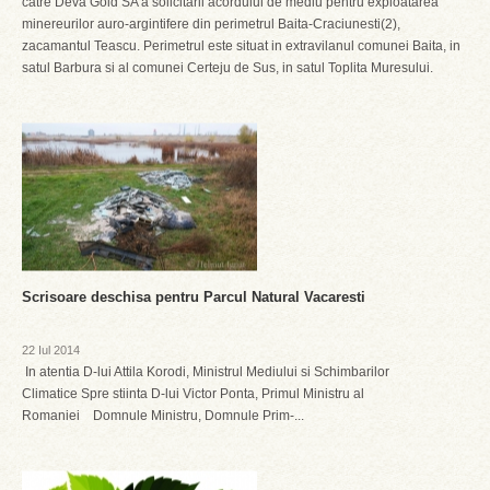
catre Deva Gold SA a solicitarii acordului de mediu pentru exploatarea
minereurilor auro-argintifere din perimetrul Baita-Craciunesti(2),
zacamantul Teascu. Perimetrul este situat in extravilanul comunei Baita, in
satul Barbura si al comunei Certeju de Sus, in satul Toplita Muresului.
Scrisoare deschisa pentru Parcul Natural Vacaresti
22 Iul 2014
In atentia D-lui Attila Korodi, Ministrul Mediului si Schimbarilor
Climatice Spre stiinta D-lui Victor Ponta, Primul Ministru al
Romaniei Domnule Ministru, Domnule Prim-...