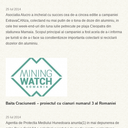
25 Iul 2014
Asociatia Alucro a incheiat cu succes cea de-a cincea editie a campaniei
ExtravaCANza, colectand nu mai putin de o tona de doze din aluminiu, in
cele trei week-end-uri din luna iulie petrecute pe plaja Cleopatra din
statiunea Mamaia. Scopul principal al campaniei a fost acela de a-i informa
pe turisti si de a-i face sa constientizeze importanta colectarii si reciclarii
dozelor din aluminiu.
Baita Craciunesti – proiectul cu cianuri numarul 3 al Romaniei
25 Iul 2014
Agentia de Protectia Mediului Hunedoara anunta(1) in mai depunerea de