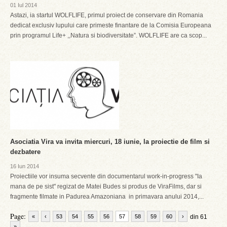
01 Iul 2014
Astazi, ia startul WOLFLIFE, primul proiect de conservare din Romania
dedicat exclusiv lupului care primeste finantare de la Comisia Europeana
prin programul Life+ ,,Natura si biodiversitate”. WOLFLIFE are ca scop...
Asociatia Vira va invita miercuri, 18 iunie, la proiectie de film si
dezbatere
16 Iun 2014
Proiectiile vor insuma secvente din documentarul work-in-progress "Ia
mana de pe sist" regizat de Matei Budes si produs de ViraFilms, dar si
fragmente filmate in Padurea Amazoniana in primavara anului 2014,...
Page:
«
‹
53
54
55
56
57
58
59
60
›
din 61
»