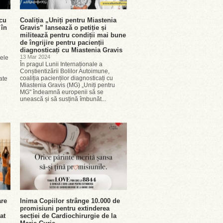
 cu
Coaliția „Uniți pentru Miastenia
 în
Gravis” lansează o petiție și
militează pentru condiții mai bune
de îngrijire pentru pacienții
diagnosticați cu Miastenia Gravis
13 Mar 2024
ele
În pragul Lunii Internaționale a
Conștientizării Bolilor Autoimune,
coaliția pacienților diagnosticați cu
ate
Miastenia Gravis (MG) „Uniți pentru
MG" îndeamnă europenii să se
unească și să susțină îmbunăt...
are
Inima Copiilor strânge 10.000 de
promisiuni pentru extinderea
at
secției de Cardiochirurgie de la