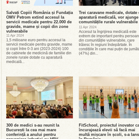
Salvați Copiii România și Fundația
Trei caravane medicale, dotate
OMV Petrom extind accesul la
aparatură medicală, vor ajunge
servicii medicale pentru 22.000 de
comunitățile rurale vulnerabile
gravide, mame și copii din zone
11 Apr 2024
vulnerabile
Accesul la îngrijirea medicală este
11 Apr 2024
extrem de important pentru persoan
1,5 milioane euro pentru accesul la
din comunitățile vulnerabile, care
servicii medicale pentru gravide, mame
trăiesc în regiuni îndepărtate. În
și copii între 0-3 ani (2023-2024) 100
condițiile în care mai puțin de jumăt
de cabinete de medicină de familie din
(47%) din...
zonele rurale dotate cu aparatură
medicală...
300 de medici s-au reunit la
FitSchool, proiectul inovator c
București la cea mai mare
încurajează elevii să facă mai
conferință a anului pentru
multă mișcare în școli, s-a lans