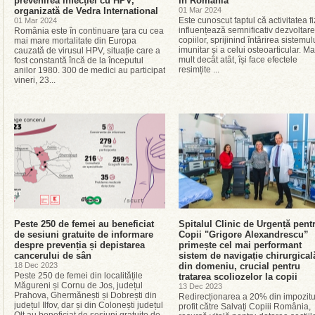
prevenirea infecției cu HPV,
în România
organizată de Vedra International
01 Mar 2024
Este cunoscut faptul că activitatea fi
01 Mar 2024
influențează semnificativ dezvoltar
România este în continuare țara cu cea
copiilor, sprijinind întărirea sistemul
mai mare mortalitate din Europa
imunitar și a celui osteoarticular. Ma
cauzată de virusul HPV, situație care a
mult decât atât, își face efectele
fost constantă încă de la începutul
resimțite ...
anilor 1980. 300 de medici au participat
vineri, 23...
Peste 250 de femei au beneficiat
Spitalul Clinic de Urgență pent
de sesiuni gratuite de informare
Copii "Grigore Alexandrescu”
despre prevenția și depistarea
primește cel mai performant
cancerului de sân
sistem de navigație chirurgical
18 Dec 2023
din domeniu, crucial pentru
Peste 250 de femei din localitățile
tratarea scoliozelor la copii
Măgureni și Cornu de Jos, județul
13 Dec 2023
Prahova, Ghermănești și Dobrești din
Redirecționarea a 20% din impozitu
județul Ilfov, dar și din Colonești județul
profit către Salvați Copiii România,