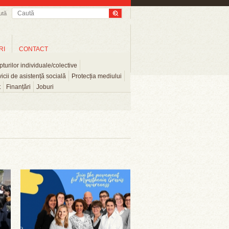
ută
RI
CONTACT
turilor individuale/colective
icii de asistență socială
Protecția mediului
t
Finanțări
Joburi