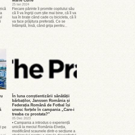
Marie Curie
25 Ian 2024
zică
Fiecare părinte îi promite copilului său
ea
că îl va îngriji cum știe mai bine, că îl va
ui
lua în brațe când cade cu bicicleta, că îi
i
va face prăjitura preferată. Ce se
întâmplă, însă, când grija pentru...
ru
În luna conștientizării sănătății
bărbaților, Janssen România și
Federația Română de Fotbal își
ă
unesc forțele în campania „Care-i
treaba cu prostata?”
05 Dec 2023
• Campania a introdus o experiență
unică la meciul România-Elveția,
l pe
modificând scaunele dintr-o secțiune a