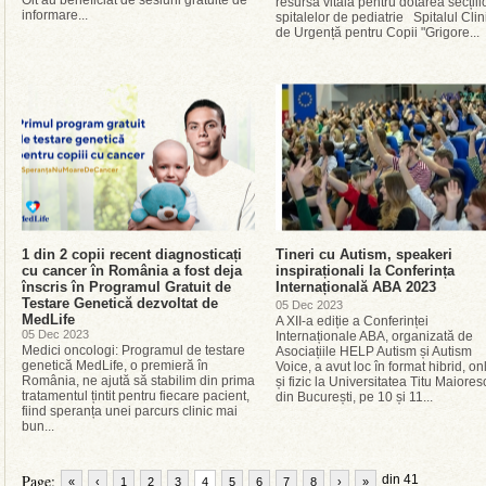
Olt au beneficiat de sesiuni gratuite de
resursă vitală pentru dotarea secțiilo
informare...
spitalelor de pediatrie Spitalul Clin
de Urgență pentru Copii "Grigore...
1 din 2 copii recent diagnosticați
Tineri cu Autism, speakeri
cu cancer în România a fost deja
inspiraționali la Conferința
înscris în Programul Gratuit de
Internațională ABA 2023
Testare Genetică dezvoltat de
05 Dec 2023
MedLife
A XII-a ediție a Conferinței
05 Dec 2023
Internaționale ABA, organizată de
Medici oncologi: Programul de testare
Asociațiile HELP Autism și Autism
genetică MedLife, o premieră în
Voice, a avut loc în format hibrid, on
România, ne ajută să stabilim din prima
și fizic la Universitatea Titu Maiores
tratamentul țintit pentru fiecare pacient,
din București, pe 10 și 11...
fiind speranța unei parcurs clinic mai
bun...
Page:
din 41
«
‹
1
2
3
4
5
6
7
8
›
»