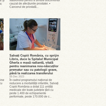
stadionului pentru a simula disconfortul
r și
cauzat de afecțiunile prostatei. •
ic
Cancerul de prostată...
Salvați Copiii România, cu sprijin
Libris, duce la Spitalul Municipal
Gherla o masă radiantă, vitală
pentru reanimarea nou-născuților
prematur sau cu patologii grave,
până la realizarea transferului
05 Dec 2023
line
În cadrul programului național de
cu
reducere a mortalității infantile, Salvați
Copiii România a dotat 111 unități
medicale din toate județele țării cu
peste 1.400 de echipamente
performate, peste 170.000 de c...