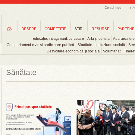
Contul meu
Ca
DESPRE
COMPETIȚIE
ŞTIRI
RESURSE
PARTENE
Educație, învățământ, cercetare
Artă şi cultură
Apărarea drep
Comportament civic şi participare publică
Sănătate
Incluziune socială
Serv
Dezvoltare economică şi socială
Voluntariat
Tinere
Sănătate