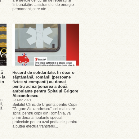
a
are nevoie de lucrări de reparații și
n
îmbunătățire a sistemului de energie
permanent, care ofe...
ză
Record de solidaritate: În doar o
 la
săptămână, românii (persoane
rin
fizice și companii) au donat
pentru achiziționarea a două
ambulanțe pentru Spitalul Grigore
Alexandrescu
ani
23 Mar 2021
i,
Spitalul Clinic de Urgență pentru Copii
tă
"Grigore Alexandrescu", cel mai mare
l
spital pentru copii din România, va
primi două ambulanțe special
proiectate pentru uzul pediatric, pentru
a putea efectua transferul...