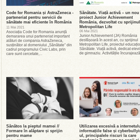
Code for Romania și AstraZeneca -
Sănătate. Viață activă – un nou
parteneriat pentru servicii de
proiect Junior Achievement
sănătate mai eficiente în România
România, dezvoltat cu sprijinul
Metropolitan Life
11 Mai 2021
06 Mai 2021
Asociația Code for Romania anunță
Junior Achievement (JA) România
demararea unui parteneriat important
desfășoară în acest an, cu sprijinul
alături de compania AstraZeneca,
Metropolitan Life, proiectul educați
susținător al domeniului „Sănătate” din
Sănătate. Viață activă, dedicat elevi
cadrul programului Civic Labs, prin
de gimnaziu. Activitățile încurajează.
care sunt cercetate,...
Sănătos la pieptul mamei //
Utilizarea excesivă a internetulu
Formare în alăptare și sprijin
informațiile false și cyberbully
pentru mame
ul, principalele riscuri la care