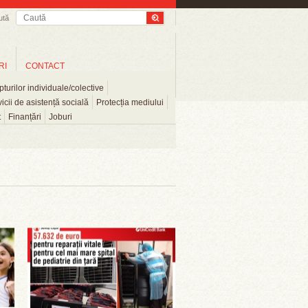
ută
RI
CONTACT
turilor individuale/colective
icii de asistență socială
Protecția mediului
t
Finanțări
Joburi