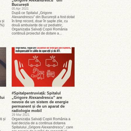
„Grigore Alexandrescu” din
București
05 Apr 2021
După ce Spitalul „Grigore
Alexandrescu” din București a fost dotat
 și
în timp record, doar în șapte zile, cu
 %)
două ambulanțe de uz pediatric,
Organizația Salvați Copiii România
continuă proiectul de dotare a...
#Spitalpentruviață: Spitalul
lui
„Grigore Alexandrescu” are
nevoie de un sistem de energie
permanent și de un aparat de
radiologie mobil
29 Mar 2021
i și
Organizația Salvați Copiii România a
luat decizia de a continua dotarea
Spitalului „Grigore Alexandrescu”, care