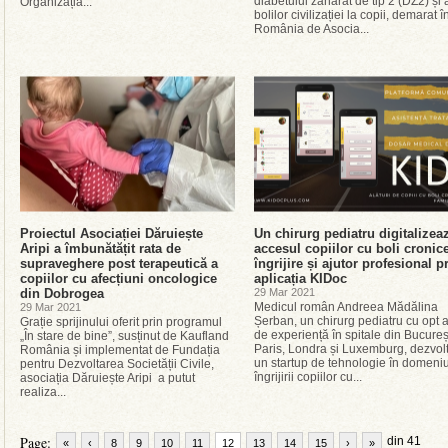
diabetului zaharat de tip 2 (DZ2) și 
Organizația...
bolilor civilizației la copii, demarat î
România de Asocia...
Proiectul Asociației Dăruiește
Un chirurg pediatru digitalizea
Aripi a îmbunătățit rata de
accesul copiilor cu boli cronice
supraveghere post terapeutică a
îngrijire și ajutor profesional p
copiilor cu afecțiuni oncologice
aplicația KIDoc
din Dobrogea
29 Mar 2021
Medicul român Andreea Mădălina
29 Mar 2021
Șerban, un chirurg pediatru cu opt 
Grație sprijinului oferit prin programul
de experiență în spitale din Bucureșt
„În stare de bine”, susținut de Kaufland
Paris, Londra și Luxemburg, dezvol
România și implementat de Fundația
un startup de tehnologie în domeniu
pentru Dezvoltarea Societății Civile,
îngrijirii copiilor cu...
asociația Dăruiește Aripi a putut
realiza...
Page:
din 41
«
‹
8
9
10
11
12
13
14
15
›
»