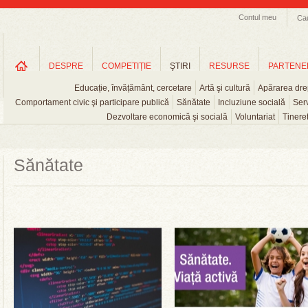
Contul meu
Ca
DESPRE
COMPETIȚIE
ŞTIRI
RESURSE
PARTENE
Educație, învățământ, cercetare
Artă şi cultură
Apărarea drep
Comportament civic şi participare publică
Sănătate
Incluziune socială
Serv
Dezvoltare economică şi socială
Voluntariat
Tinere
Sănătate