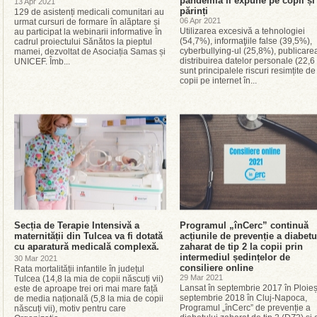
pandemia îi expune pe copii și
13 Apr 2021
părinți
129 de asistenți medicali comunitari au
06 Apr 2021
urmat cursuri de formare în alăptare și
Utilizarea excesivă a tehnologiei
au participat la webinarii informative în
(54,7%), informaţiile false (39,5%),
cadrul proiectului Sănătos la pieptul
cyberbullying-ul (25,8%), publicarea
mamei, dezvoltat de Asociația Samas și
distribuirea datelor personale (22,6
UNICEF. Îmb...
sunt principalele riscuri resimțite de
copii pe internet în...
Secția de Terapie Intensivă a
Programul „înCerc” continuă
maternității din Tulcea va fi dotată
acțiunile de prevenție a diabetu
cu aparatură medicală complexă.
zaharat de tip 2 la copii prin
intermediul ședințelor de
30 Mar 2021
consiliere online
Rata mortalității infantile în județul
29 Mar 2021
Tulcea (14,8 la mia de copii născuți vii)
Lansat în septembrie 2017 în Ploieșt
este de aproape trei ori mai mare față
septembrie 2018 în Cluj-Napoca,
de media națională (5,8 la mia de copii
Programul „ȋnCerc” de prevenție a
născuți vii), motiv pentru care