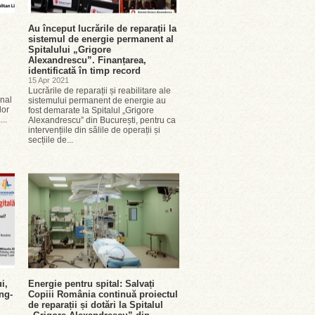
Au început lucrările de reparații la
sistemul de energie permanent al
Spitalului „Grigore
Alexandrescu”. Finanțarea,
identificată în timp record
15 Apr 2021
Lucrările de reparații și reabilitare ale
onal
sistemului permanent de energie au
lor
fost demarate la Spitalul „Grigore
..
Alexandrescu” din București, pentru ca
intervențiile din sălile de operații și
secțiile de...
i,
Energie pentru spital: Salvați
ing-
Copiii România continuă proiectul
de reparații și dotări la Spitalul