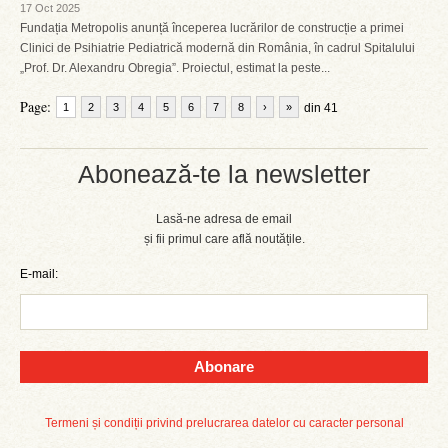
17 Oct 2025
Fundația Metropolis anunță începerea lucrărilor de construcție a primei
Clinici de Psihiatrie Pediatrică modernă din România, în cadrul Spitalului
„Prof. Dr. Alexandru Obregia”. Proiectul, estimat la peste...
Page:
1
2
3
4
5
6
7
8
›
»
din 41
Abonează-te la newsletter
Lasă-ne adresa de email
și fii primul care află noutățile.
E-mail:
Abonare
Termeni și condiții privind prelucrarea datelor cu caracter personal