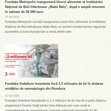
Fundația Metropolis inaugurează blocul alimentar al Institutului
Național de Boli Infecțioase „Matei Balș”, după o amplă renovare
în valoare de 56.500 euro
27 Ian 2026
Fundația Metropolis anunță inaugurarea noului bloc alimentar al Institutului
Național de Boli Infecțioase Matei Balș, un proiect esențial pentru siguranța
pacienților și buna funcționare a uneia dintre cele...
Fundația Vodafone investește încă 1,5 milioane de lei în dotarea
unităților de neonatologie din România
21 Ian 2026
Fundația Vodafone finanțează cu 1,5 milioane de lei cea de-a patra etapă a
programului Fondul Viață pentru Nou-Născuți, prin care secții și
compartimente de neonatologie și terapie intensivă neonatală din Ro...