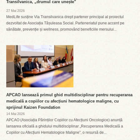
Transilvanica, „drumul care unește”
27 Mai 2026
MedLife susține Via Transilvanica drept partener principal al proiectul
dezvoltat de Asociația Tășuleasa Social. Parteneriatul pune accent pe
sănătate, prevenție și wellness, promovând beneficiile mersului...
APCAO lansează primul ghid multidisciplinar pentru recuperarea
medicală a copiilor cu afecțiuni hematologice maligne, cu
sprijinul Kaizen Foundation
14 Mai 2026
APCAO (Asociația Părinților Copiilor cu Afecțiuni Oncologice) anunță
lansarea oficială a ghidului multidisciplinar „Recuperarea Medicală a
Copiilor cu Afecțiuni Hematologice Maligne”, o resursă de...