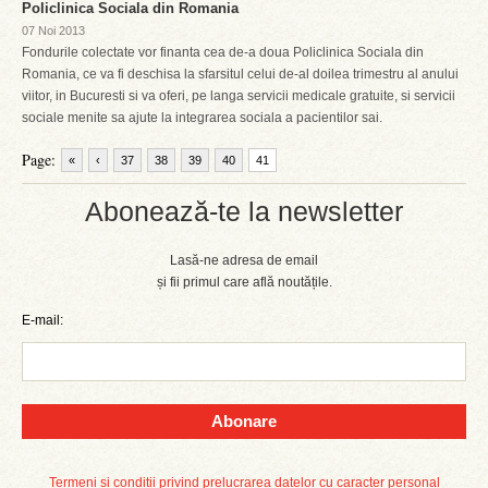
Policlinica Sociala din Romania
07 Noi 2013
Fondurile colectate vor finanta cea de-a doua Policlinica Sociala din
Romania, ce va fi deschisa la sfarsitul celui de-al doilea trimestru al anului
viitor, in Bucuresti si va oferi, pe langa servicii medicale gratuite, si servicii
sociale menite sa ajute la integrarea sociala a pacientilor sai.
Page:
«
‹
37
38
39
40
41
Abonează-te la newsletter
Lasă-ne adresa de email
și fii primul care află noutățile.
E-mail:
Abonare
Termeni și condiții privind prelucrarea datelor cu caracter personal