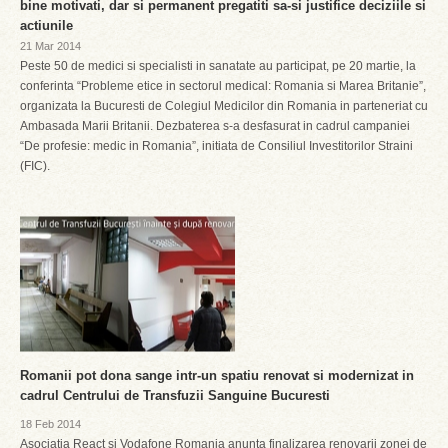
bine motivati, dar si permanent pregatiti sa-si justifice deciziile si
actiunile
21 Mar 2014
Peste 50 de medici si specialisti in sanatate au participat, pe 20 martie, la
conferinta “Probleme etice in sectorul medical: Romania si Marea Britanie”,
organizata la Bucuresti de Colegiul Medicilor din Romania in parteneriat cu
Ambasada Marii Britanii. Dezbaterea s-a desfasurat in cadrul campaniei
“De profesie: medic in Romania”, initiata de Consiliul Investitorilor Straini
(FIC).
Romanii pot dona sange intr-un spatiu renovat si modernizat in
cadrul Centrului de Transfuzii Sanguine Bucuresti
18 Feb 2014
Asociatia React si Vodafone Romania anunta finalizarea renovarii zonei de