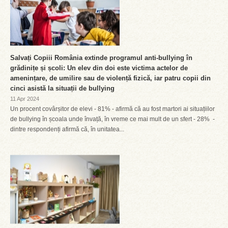
Salvați Copiii România extinde programul anti-bullying în
grădinițe și școli: Un elev din doi este victima actelor de
amenințare, de umilire sau de violență fizică, iar patru copii din
cinci asistă la situații de bullying
11 Apr 2024
Un procent covârșitor de elevi - 81% - afirmă că au fost martori ai situațiilor
de bullying în școala unde învață, în vreme ce mai mult de un sfert - 28% -
dintre respondenți afirmă că, în unitatea...