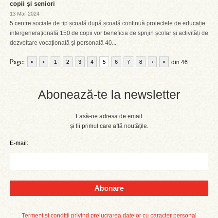
copii și seniori
13 Mar 2024
5 centre sociale de tip școală după școală continuă proiectele de educație
intergenerațională 150 de copii vor beneficia de sprijin școlar și activități de
dezvoltare vocațională și personală 40...
Page:
«
‹
1
2
3
4
5
6
7
8
›
»
din 46
Abonează-te la newsletter
Lasă-ne adresa de email
și fii primul care află noutățile.
E-mail:
Abonare
Termeni și condiții privind prelucrarea datelor cu caracter personal