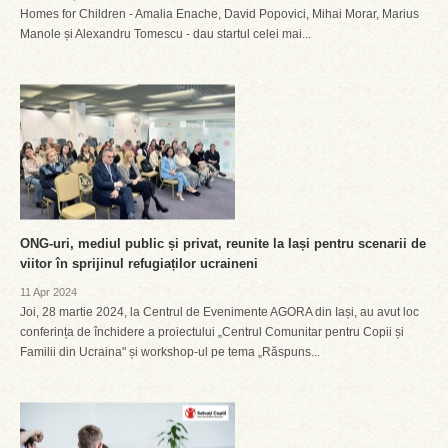
Homes for Children - Amalia Enache, David Popovici, Mihai Morar, Marius
Manole și Alexandru Tomescu - dau startul celei mai...
ONG-uri, mediul public și privat, reunite la Iași pentru scenarii de
viitor în sprijinul refugiaților ucraineni
11 Apr 2024
Joi, 28 martie 2024, la Centrul de Evenimente AGORA din Iași, au avut loc
conferința de închidere a proiectului „Centrul Comunitar pentru Copii și
Familii din Ucraina" și workshop-ul pe tema „Răspuns...