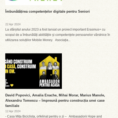
Îmbunătățirea competențelor digitale pentru Seniori
22 Apr 2024
La sfârșitul anului 2023 a fost lansat un proiect important Erasmus+ cu
scopul de a îmbunătăți abilitățile și competențele persoanelor vârstnice în
utilizarea soluțiilor Mobile Money. Asociația...
David Popovici, Amalia Enache, Mihai Morar, Marius Manole,
Alexandru Tomescu – împreună pentru construcția unei case
familiale
12 Apr 2024
- Casa Mița Biciclista, orfelinat pentru o zi – Ambasadorii Hope and