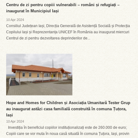
Centru de zi pentru copiii vulnerabili – români și refugiați –
inaugurat în Municipiul Iași
10 Apr 2024
Consiliul Județean Iași, Direcția Generală de Asistență Socială și Protecția
Copilului Iași și Reprezentanța UNICEF în România au inaugurat miercuri
Centrul de zi pentru dezvoltarea deprinderilor de...
Hope and Homes for Children și Asociația Umanitară Tester Grup
au inaugurat astăzi casa familială construită în comuna Țuțora,
Iași
10 Apr 2024
Investiția în beneficiul copiilor instituționalizați este de 260.000 de euro;
Copiii care se vor muta în noua casă situată în comuna Țuțora, Iași, provin