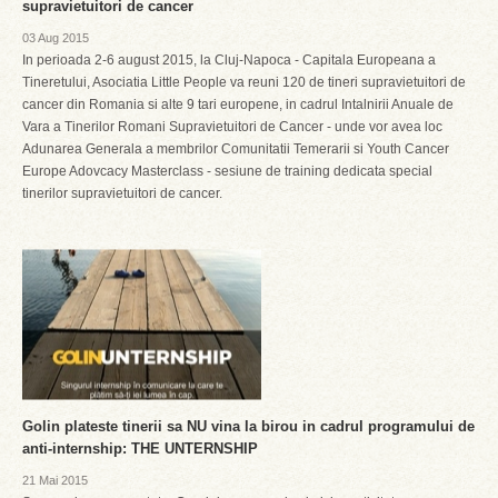
supravietuitori de cancer
03 Aug 2015
In perioada 2-6 august 2015, la Cluj-Napoca - Capitala Europeana a
Tineretului, Asociatia Little People va reuni 120 de tineri supravietuitori de
cancer din Romania si alte 9 tari europene, in cadrul Intalnirii Anuale de
Vara a Tinerilor Romani Supravietuitori de Cancer - unde vor avea loc
Adunarea Generala a membrilor Comunitatii Temerarii si Youth Cancer
Europe Adovcacy Masterclass - sesiune de training dedicata special
tinerilor supravietuitori de cancer.
Golin plateste tinerii sa NU vina la birou in cadrul programului de
anti-internship: THE UNTERNSHIP
21 Mai 2015