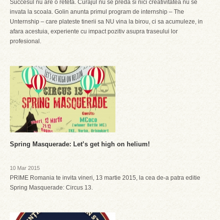
Succesul nu are o reteta. Curajul nu se preda si nici creativitatea nu se
invata la scoala. Golin anunta primul program de internship – The
Unternship – care plateste tinerii sa NU vina la birou, ci sa acumuleze, in
afara acestuia, experiente cu impact pozitiv asupra traseului lor
profesional.
Spring Masquerade: Let’s get high on helium!
10 Mar 2015
PRIME Romania te invita vineri, 13 martie 2015, la cea de-a patra editie
Spring Masquerade: Circus 13.