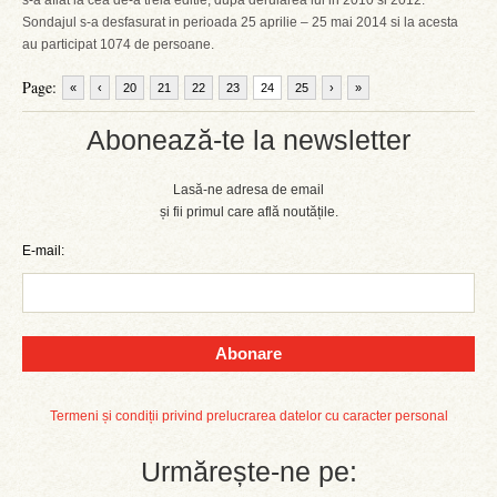
s-a aflat la cea de-a treia editie, dupa derularea lui in 2010 si 2012.
Sondajul s-a desfasurat in perioada 25 aprilie – 25 mai 2014 si la acesta
au participat 1074 de persoane.
Page:
«
‹
20
21
22
23
24
25
›
»
Abonează-te la newsletter
Lasă-ne adresa de email
și fii primul care află noutățile.
E-mail:
Abonare
Termeni și condiții privind prelucrarea datelor cu caracter personal
Urmărește-ne pe: