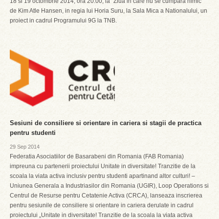
18 si 19 octombrie 2014, ora 20:00, la ”Ziua in care nu se cumpara nimic”
de Kim Atle Hansen, in regia lui Horia Suru, la Sala Mica a Nationalului, un
proiect in cadrul Programului 9G la TNB.
Sesiuni de consiliere si orientare in cariera si stagii de practica
pentru studenti
29 Sep 2014
Federatia Asociatiilor de Basarabeni din Romania (FAB Romania)
impreuna cu partenerii proiectului Unitate in diversitate! Tranzitie de la
scoala la viata activa inclusiv pentru studenti apartinand altor culturi! –
Uniunea Generala a Industriasilor din Romania (UGIR), Loop Operations si
Centrul de Resurse pentru Cetatenie Activa (CRCA), lanseaza inscrierea
pentru sesiunile de consiliere si orientare in cariera derulate in cadrul
proiectului „Unitate in diversitate! Tranzitie de la scoala la viata activa