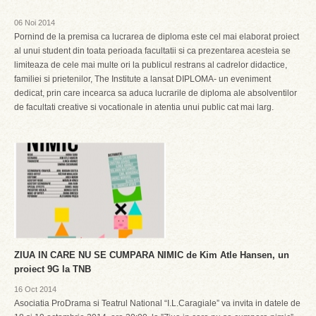
06 Noi 2014
Pornind de la premisa ca lucrarea de diploma este cel mai elaborat proiect
al unui student din toata perioada facultatii si ca prezentarea acesteia se
limiteaza de cele mai multe ori la publicul restrans al cadrelor didactice,
familiei si prietenilor, The Institute a lansat DIPLOMA- un eveniment
dedicat, prin care incearca sa aduca lucrarile de diploma ale absolventilor
de facultati creative si vocationale in atentia unui public cat mai larg.
ZIUA IN CARE NU SE CUMPARA NIMIC de Kim Atle Hansen, un
proiect 9G la TNB
16 Oct 2014
Asociatia ProDrama si Teatrul National “I.L.Caragiale” va invita in datele de