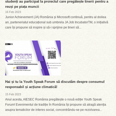
studenți au participat la proiectul care pregătește tinerii pentru a
reuși pe piața muncii
16 Feb 2023
Junior Achievement (JA) România și Microsoft continuă, pentru al doilea
an, parteneriatul educațional sub umbrela JA Job IncubatorTM, o inițiativă
care își propune să inspire și să-i sprijine pe tineri să...
Hai și tu la Youth Speak Forum să discutăm despre consumul
responsabil și acțiune climatică!
15 Feb 2023
Anul acesta, AIESEC România pregătește o nouă ediție Youth Speak
Forum! Evenimentul de tradiție în România își propune să atragă atenția
asupra tematicilor de interes social, concentrându-se pe rezolvarea...