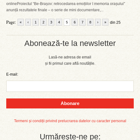
onlineProiectul “Be-Brașov: retrocedarea emoțiilor I memoria orașului”
anunță rezultatele finale – o serie de mini documentare,...
Page:
«
‹
1
2
3
4
5
6
7
8
›
»
din 25
Abonează-te la newsletter
Lasă-ne adresa de email
și fii primul care află noutățile.
E-mail:
Abonare
Termeni și condiții privind prelucrarea datelor cu caracter personal
Urmărește-ne pe: