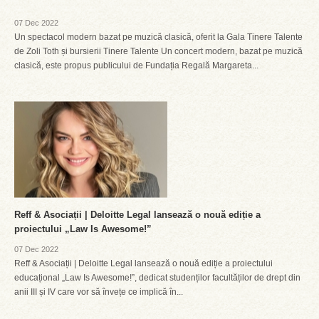
07 Dec 2022
Un spectacol modern bazat pe muzică clasică, oferit la Gala Tinere Talente
de Zoli Toth și bursierii Tinere Talente Un concert modern, bazat pe muzică
clasică, este propus publicului de Fundația Regală Margareta...
Reff & Asociații | Deloitte Legal lansează o nouă ediție a
proiectului „Law Is Awesome!”
07 Dec 2022
Reff & Asociații | Deloitte Legal lansează o nouă ediție a proiectului
educațional „Law Is Awesome!”, dedicat studenților facultăților de drept din
anii III și IV care vor să învețe ce implică în...