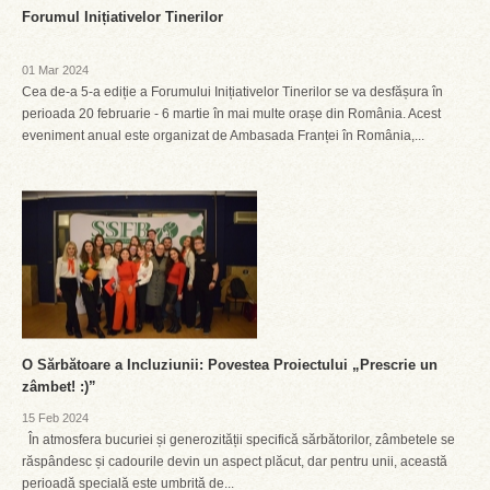
Forumul Inițiativelor Tinerilor
01 Mar 2024
Cea de-a 5-a ediție a Forumului Inițiativelor Tinerilor se va desfășura în
perioada 20 februarie - 6 martie în mai multe orașe din România. Acest
eveniment anual este organizat de Ambasada Franței în România,...
O Sărbătoare a Incluziunii: Povestea Proiectului „Prescrie un
zâmbet! :)”
15 Feb 2024
În atmosfera bucuriei și generozității specifică sărbătorilor, zâmbetele se
răspândesc și cadourile devin un aspect plăcut, dar pentru unii, această
perioadă specială este umbrită de...