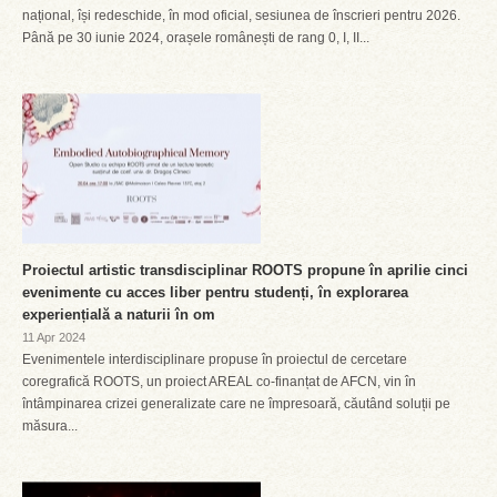
național, își redeschide, în mod oficial, sesiunea de înscrieri pentru 2026.
Până pe 30 iunie 2024, orașele românești de rang 0, I, II...
Proiectul artistic transdisciplinar ROOTS propune în aprilie cinci
evenimente cu acces liber pentru studenți, în explorarea
experiențială a naturii în om
11 Apr 2024
Evenimentele interdisciplinare propuse în proiectul de cercetare
coregrafică ROOTS, un proiect AREAL co-finanțat de AFCN, vin în
întâmpinarea crizei generalizate care ne împresoară, căutând soluții pe
măsura...