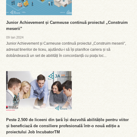
Junior Achievement și Carmeuse continuă proiectul „Construim
meserii”
09 Ian 2024
Junior Achievement și Carmeuse continuă proiectul „Construim meserii”,
adresat tinerilor de liceu, ajutându-i să își planifice cariera și să
dobândească un set de abilități în concordanță cu piața loc...
Peste 2.500 de liceeni din țară își dezvoltă abilitățile pentru viitor
și beneficiază de consiliere profesională într-o nouă ediție a
proiectului Job IncubatorTM