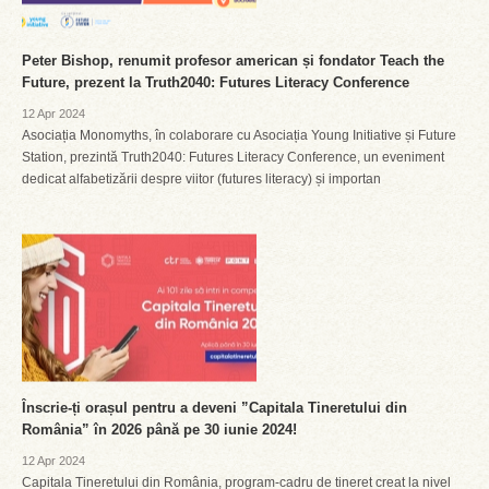
Peter Bishop, renumit profesor american și fondator Teach the
Future, prezent la Truth2040: Futures Literacy Conference
12 Apr 2024
Asociația Monomyths, în colaborare cu Asociația Young Initiative și Future
Station, prezintă Truth2040: Futures Literacy Conference, un eveniment
dedicat alfabetizării despre viitor (futures literacy) și importan
Înscrie-ți orașul pentru a deveni ”Capitala Tineretului din
România” în 2026 până pe 30 iunie 2024!
12 Apr 2024
Capitala Tineretului din România, program-cadru de tineret creat la nivel