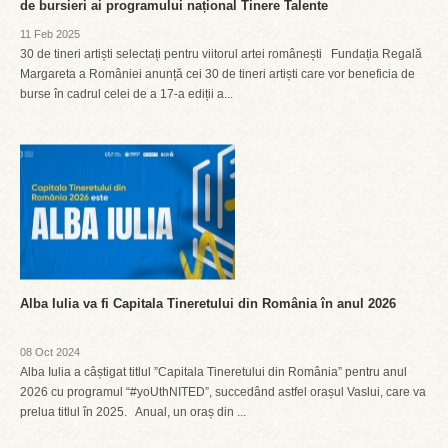
de bursieri ai programului național Tinere Talente
11 Feb 2025
30 de tineri artiști selectați pentru viitorul artei românești Fundația Regală
Margareta a României anunță cei 30 de tineri artiști care vor beneficia de
burse în cadrul celei de a 17-a ediții a...
Alba Iulia va fi Capitala Tineretului din România în anul 2026
08 Oct 2024
Alba Iulia a câștigat titlul ”Capitala Tineretului din România” pentru anul
2026 cu programul “#yoUthNITED”, succedând astfel orașul Vaslui, care va
prelua titlul în 2025. Anual, un oraș din ...