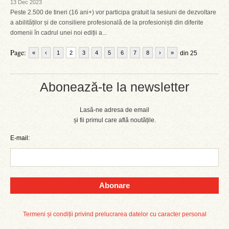
13 Dec 2023
Peste 2.500 de tineri (16 ani+) vor participa gratuit la sesiuni de dezvoltare
a abilităților și de consiliere profesională de la profesioniști din diferite
domenii în cadrul unei noi ediții a...
Page:
«
‹
1
2
3
4
5
6
7
8
›
»
din 25
Abonează-te la newsletter
Lasă-ne adresa de email
și fii primul care află noutățile.
E-mail:
Abonare
Termeni și condiții privind prelucrarea datelor cu caracter personal