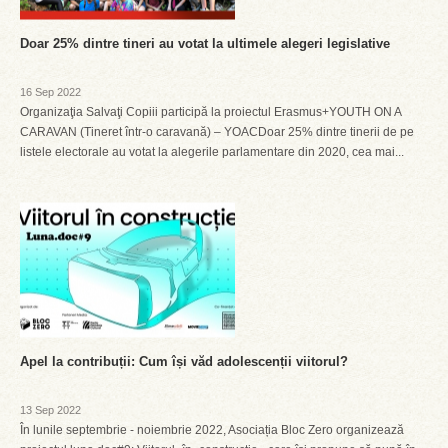
Doar 25% dintre tineri au votat la ultimele alegeri legislative
16 Sep 2022
Organizaţia Salvaţi Copiii participă la proiectul Erasmus+YOUTH ON A
CARAVAN (Tineret într-o caravană) – YOACDoar 25% dintre tinerii de pe
listele electorale au votat la alegerile parlamentare din 2020, cea mai...
Apel la contribuții: Cum își văd adolescenții viitorul?
13 Sep 2022
În lunile septembrie - noiembrie 2022, Asociația Bloc Zero organizează