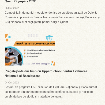
Quant Olympics 2022
06 Oct 2022
Competiția în domeniul modelelor de risc de credit organizată de Deloitte
România împreună cu Banca TransilvaniaTrei studenți din Iași, București și
Cluj-Napoca sunt câștigătorii primei ediții a Quant...
Pregătește-te din timp cu Upper.School pentru Evaluarea
Națională și Bacalaureat
04 Oct 2022
Sesiuni de pregătire LIVE Simulări de Evaluare Națională și Bacalaureat,
cu feedback din partea profesoruluiÎnregistrările cursurilor și notițe de
cursMateriale de studiu și materiale de lucru...