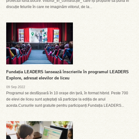
proiectul luna.doc#9: Viitorul_în_construcție_ care își propune să pună în
discuție felurile în care ne imaginăm viitorul, de la...
Fundația LEADERS lansează înscrierile în programul LEADERS
Explore, adresat elevilor de liceu
09 Sep 2022
Programul se desfășoară în 10 orașe din țară, în format hibrid. Peste 700
de elevi de liceu sunt așteptați să participe la ediția de anul
acesta.Cursurile sunt gratuite pentru participanți.Fundația LEADERS...