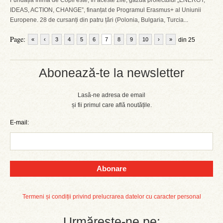
Fundația Inimă de Copil este, în aceste zile, gazda proiectului „ENERGY,
IDEAS, ACTION, CHANGE”, finanțat de Programul Erasmus+ al Uniunii
Europene. 28 de cursanți din patru țări (Polonia, Bulgaria, Turcia...
Page:
«
‹
3
4
5
6
7
8
9
10
›
»
din 25
Abonează-te la newsletter
Lasă-ne adresa de email
și fii primul care află noutățile.
E-mail:
Abonare
Termeni și condiții privind prelucrarea datelor cu caracter personal
Urmărește-ne pe: