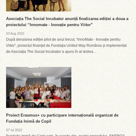
Asociația The Social Incubator anunță finalizarea ediției a doua a
proiectului “Innomate - Inovație pentru Viitor”
03 Aug 2022
După derularea ediției pilot de anul trecut, “InnoMate - Inovație pentru
Viitor”, proiectul finanțat de Fundația United Way România și implementat
de Asociația The Social Incubator a ajuns în al doilea...
Proiect Erasmus+ cu participare internațională organizat de
Fundația Inimă de Copil
07 Iul 2022