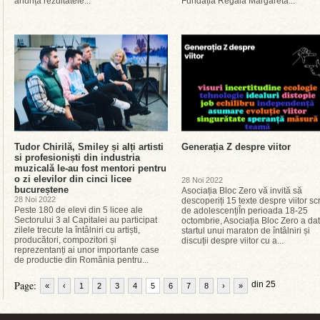
anunță rezultatele...
Fundația Regală Margareta...
Tudor Chirilă, Smiley și alți artisti
Generația Z despre viitor
si profesioniști din industria
muzicală le-au fost mentori pentru
o zi elevilor din cinci licee
28 Noi 2022
bucureștene
Asociația Bloc Zero vă invită să
28 Noi 2022
descoperiți 15 texte despre viitor sc
Peste 180 de elevi din 5 licee ale
de adolescențiÎn perioada 18-25
Sectorului 3 al Capitalei au participat
octombrie, Asociația Bloc Zero a dat
zilele trecute la întâlniri cu artiști,
startul unui maraton de întâlniri și
producători, compozitori și
discuții despre viitor cu a...
reprezentanți ai unor importante case
de productie din România pentru...
Page:
din 25
«
‹
1
2
3
4
5
6
7
8
›
»