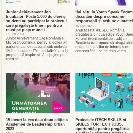
Junior Achievement Job
Hai și tu la Youth Speak Forum
Incubator: Peste 5.000 de elevi și
discutăm despre consumul
studenți au participat la proiectul
responsabil și acțiune climatic
care pregătește tinerii pentru a
15 Feb 2023
reuși pe piața muncii
Anul acesta, AIESEC România
16 Feb 2023
pregătește o nouă ediție Youth Spe
Junior Achievement (JA) România și
Forum! Evenimentul de tradiție în
Microsoft continuă, pentru al doilea an,
România își propune să atragă aten
parteneriatul educațional sub umbrela
asupra tematicilor de interes social,
JA Job IncubatorTM, o inițiativă care își
concentrându-se pe rezolvarea...
propune să inspire și să-i sprijine pe
tineri să...
15 locuri la cea de-a doua ediție a
Proiectele iTECH SKILLS și
Academiei de Leadership Urban
SKILLS FOR TECH JOBS,
2023
oportunități pentru pregătirea