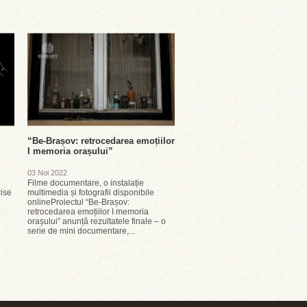
“Be-Brașov: retrocedarea emoțiilor
I memoria orașului”
03 Noi 2022
Filme documentare, o instalație
rise
multimedia și fotografii disponibile
onlineProiectul “Be-Brașov:
retrocedarea emoțiilor I memoria
orașului” anunță rezultatele finale – o
serie de mini documentare,...