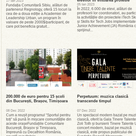
elevilor în viitoarea profesie
17 Ian 2023
05 Ian 2023
Fundația Comunitară Sibiu, alături de
În 2022, 6.000 de elevi, alături de
partenerul Regnology, oferă 15 locuri la
profesorii lor coordonatori, au partic
cea de-a doua ediție a Academiei de
la activitățile din proiectele iTech Ski
Leadership Urban, un program în
și Skills for Tech Jobs implementate
valoare de peste 2000$/participant, de
Junior Achievement (JA) România 
care pot beneficia gratuit...
sprijinul...
200.000 de euro pentru 15 școli
Perpetuum: muzica clasică
din București, Brașov, Timișoara
transcende timpul
08 Dec 2022
07 Dec 2022
Cum a reușit programul “Sportul pentru
Un spectacol modern bazat pe muz
toți” să pună în mișcare comunitățile din
clasică, oferit la Gala Tinere Talent
aceste orașeFundațiile Comunitare
Zoli Toth și bursierii Tinere Talente
București, Brașov și Timișoara,
concert modern, bazat pe muzică
împreună cu Decathlon România,
clasică, este propus publicului de