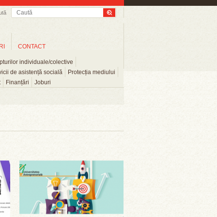
ută
RI
CONTACT
turilor individuale/colective
icii de asistență socială
Protecția mediului
t
Finanțări
Joburi