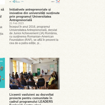
 să
Inițiativele antreprenoriale și
inovative din universități susținute
ă!
prin programul Universitatea
Antreprenorială
01 Feb 2023
Început în anul 2016, programul
ak
Universitatea Antreprenorială, derulat
de Junior Achievement (JA) România,
ția
cu susținerea Romanian-American
Foundation (RAF), se află în prezent la
cea de-a patra ediție, și...
Liceenii vasluieni au dezvoltat
proiecte pentru comunitate în
cadrul programului LEADERS