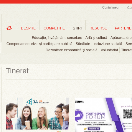
Contul meu
Ca
DESPRE
COMPETIȚIE
ŞTIRI
RESURSE
PARTENE
Educație, învățământ, cercetare
Artă şi cultură
Apărarea drep
Comportament civic şi participare publică
Sănătate
Incluziune socială
Serv
Dezvoltare economică şi socială
Voluntariat
Tinere
Tineret