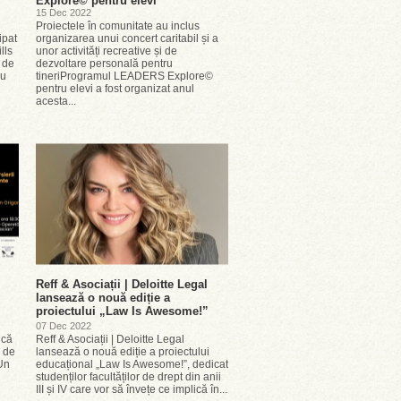
Explore© pentru elevi
15 Dec 2022
Proiectele în comunitate au inclus
ipat
organizarea unui concert caritabil și a
lls
unor activități recreative și de
 de
dezvoltare personală pentru
cu
tineriProgramul LEADERS Explore©
pentru elevi a fost organizat anul
acesta...
Reff & Asociații | Deloitte Legal
lansează o nouă ediție a
proiectului „Law Is Awesome!”
07 Dec 2022
ică
Reff & Asociații | Deloitte Legal
e de
lansează o nouă ediție a proiectului
 Un
educațional „Law Is Awesome!”, dedicat
studenților facultăților de drept din anii
III și IV care vor să învețe ce implică în...