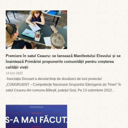
Premiere în satul Ceauru: se lansează Manifestului Elevului și se
înaintează Primăriei propunerile comunității pentru creșterea
calității vieții
14 Oct 2022
Asociația Docuart a derulat timp de douăzeci de luni proiectul
„CONGRUENT – Competențe Necesare Grupurilor Eterogene de Tineri” în
satul Ceauru din comuna Bălești, județul Gorj. Pe 13 octombrie 2022...