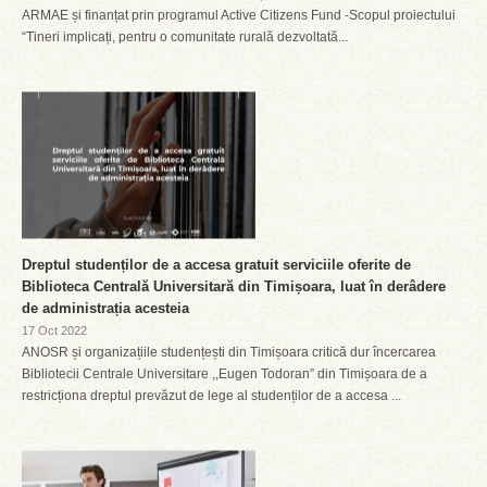
ARMAE și finanțat prin programul Active Citizens Fund -Scopul proiectului
“Tineri implicați, pentru o comunitate rurală dezvoltată...
Dreptul studenților de a accesa gratuit serviciile oferite de
Biblioteca Centrală Universitară din Timișoara, luat în derâdere
de administrația acesteia
17 Oct 2022
ANOSR și organizațiile studențești din Timișoara critică dur încercarea
Bibliotecii Centrale Universitare ,,Eugen Todoran” din Timișoara de a
restricționa dreptul prevăzut de lege al studenților de a accesa ...