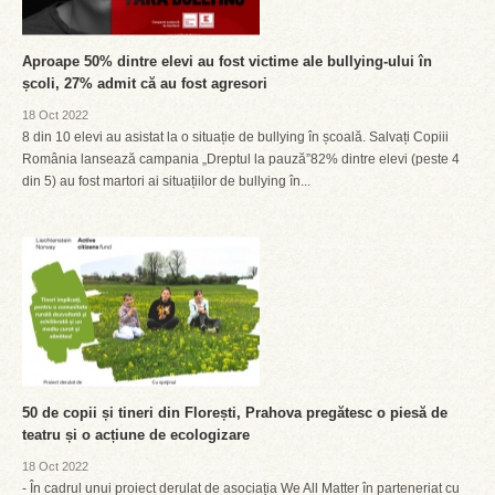
Aproape 50% dintre elevi au fost victime ale bullying-ului în
școli, 27% admit că au fost agresori
18 Oct 2022
8 din 10 elevi au asistat la o situație de bullying în școală. Salvați Copiii
România lansează campania „Dreptul la pauză”82% dintre elevi (peste 4
din 5) au fost martori ai situațiilor de bullying în...
50 de copii și tineri din Florești, Prahova pregătesc o piesă de
teatru și o acțiune de ecologizare
18 Oct 2022
- În cadrul unui proiect derulat de asociația We All Matter în parteneriat cu