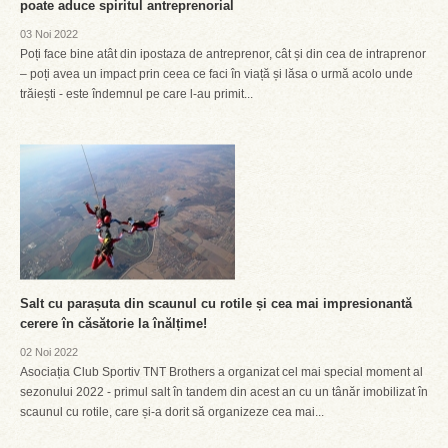
poate aduce spiritul antreprenorial
03 Noi 2022
Poți face bine atât din ipostaza de antreprenor, cât și din cea de intraprenor
– poți avea un impact prin ceea ce faci în viață și lăsa o urmă acolo unde
trăiești - este îndemnul pe care l-au primit...
Salt cu parașuta din scaunul cu rotile și cea mai impresionantă
cerere în căsătorie la înălțime!
02 Noi 2022
Asociația Club Sportiv TNT Brothers a organizat cel mai special moment al
sezonului 2022 - primul salt în tandem din acest an cu un tânăr imobilizat în
scaunul cu rotile, care și-a dorit să organizeze cea mai...