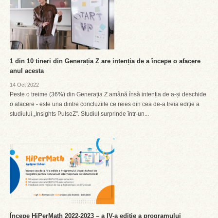
1 din 10 tineri din Generația Z are intenția de a începe o afacere
anul acesta
14 Oct 2022
Peste o treime (36%) din Generația Z amână însă intenția de a-și deschide
o afacere - este una dintre concluziile ce reies din cea de-a treia ediție a
studiului „Insights PulseZ”. Studiul surprinde într-un...
Începe HiPerMath 2022-2023 – a IV-a ediție a programului