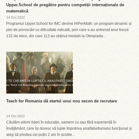
Upper.School de pregătire pentru competiții internaționale de
matematică
14 Oct 2022
Programul Upper.School for IMC devine HiPerMath: un program dinamic și
plin de provocări cu dificultate ridicată, prin care s-au antrenat anul trecut
132 de elevi, din care 113 au obținut medalii la Olimpiada...
Teach for Romania dă startul unui nou sezon de recrutare
14 Oct 2022
Căutăm viitorii lideri în educație, oameni cu sau fără experiență în
învățământ, care își doresc să lupte împotriva analfabetismului funcțional și
aleg să predea cel puțin 2 ani în școlile...