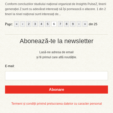
Conform concluziilor studiului național organizat de Insights PulseZ, tinerii
generației Z sunt cu adevărat interesați să își pornească o afacere. 1 din 2
tineri la nivel național sunt interesați de...
Page:
«
‹
2
3
4
5
6
7
8
9
›
»
din 25
Abonează-te la newsletter
Lasă-ne adresa de email
și fii primul care află noutățile.
E-mail:
Abonare
Termeni și condiții privind prelucrarea datelor cu caracter personal