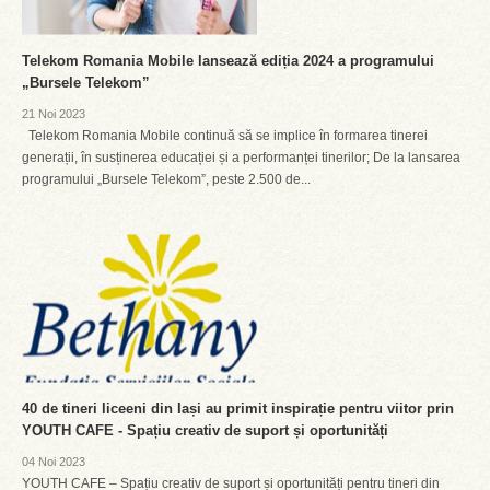
Telekom Romania Mobile lansează ediția 2024 a programului
„Bursele Telekom”
21 Noi 2023
Telekom Romania Mobile continuă să se implice în formarea tinerei
generații, în susținerea educației și a performanței tinerilor; De la lansarea
programului „Bursele Telekom”, peste 2.500 de...
40 de tineri liceeni din Iași au primit inspirație pentru viitor prin
YOUTH CAFE - Spațiu creativ de suport și oportunități
04 Noi 2023
YOUTH CAFE – Spațiu creativ de suport și oportunități pentru tineri din