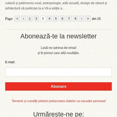
cultură și patrimoniu rural, antropologie, artă vizuală, design de obiect și
arhitectură să participe la a VII-a ediție a...
Page:
«
‹
1
2
3
4
5
6
7
8
›
»
din 25
Abonează-te la newsletter
Lasă-ne adresa de email
și fii primul care află noutățile.
E-mail:
Abonare
Termeni și condiții privind prelucrarea datelor cu caracter personal
Urmărește-ne pe: