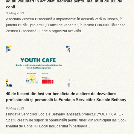
adulți voluntari în activități dedicate pentru mai mult de 100 de
copii
30 Aug 2023
Asociația Zestrea Bisoceană a implementat în această vară la Bisoca, în
județul Buzău, proiectul „O altfel de vacanță”, în incinta Hub-ului Țărănesc
Zestrea Bisoceană - unde a organizat activități...
40 de liceeni din Iași vor beneficia de ateliere de dezvoltare
profesională și personală la Fundația Serviciilor Sociale Bethany
08 Aug 2023
Fundația Serviciilor Sociale Bethany lansează proiectul „YOUTH CAFE -
Spațiu creativ de suport și oportunități pentru tineri din Municipiul Iași”, co-
finanțat de Consiliul Local Iași, derulat în perioada...