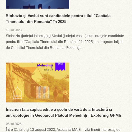
Slobozia și Vaslui sunt candidatele pentru titlul ”Capitala
Tineretului din România” în 2025
19 Iul 2023
Slobozia (județul Ialomița) și Vaslui (județul Vaslui) sunt orașele candidate
pentru titlul ”Capitala Tineretului din România” în 2025, un program inițiat
de Consiliul Tineretului din România, Federația...
Înscrieri la a șaptea ediție a școlii de vară de arhitectură și
antropologie în Geoparcul Platoul Mehedinți | Exploring GPMh
06 Iul 2023
Între 31 iulie și 13 august 2023, Asociația MAIE invită tinerii interesați de