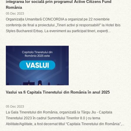
integrarea lor socială prin programul Active Citizens Fund
România
05 Dec 2023
Organizația Umanitară CONCORDIA a organizat pe 22 noiembrie
conferința de final a proiectului „Tineri activi și responsabili!” la Hotel Ibis
Styles Bucharest Erbaș. La eveniment au participat tineri, experți...
Vaslui va fi Capitala Tineretului din România în anul 2025
05 Dec 2023
La Gala Tineretului din România, organizată la Târgu Jiu - Capitala
Tineretului 2023 în cadrul Summitului Tinerilor 8.0 | cu tema
Abilitate/Agilitate, a fost decernat titlul “Capitala Tineretului din România”,...