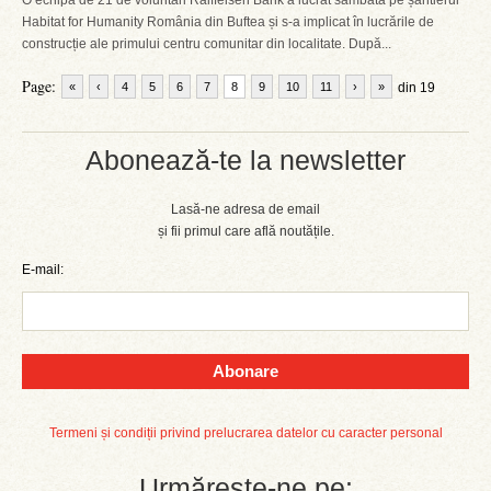
O echipă de 21 de voluntari Raiffeisen Bank a lucrat sâmbătă pe șantierul
Habitat for Humanity România din Buftea și s-a implicat în lucrările de
construcție ale primului centru comunitar din localitate. După...
Page:
«
‹
4
5
6
7
8
9
10
11
›
»
din 19
Abonează-te la newsletter
Lasă-ne adresa de email
și fii primul care află noutățile.
E-mail:
Abonare
Termeni și condiții privind prelucrarea datelor cu caracter personal
Urmărește-ne pe: