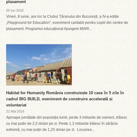
plasament
05 Iun 2018
Vineri, 8 iunie, are loc la Clubul Țăranului din București, a IV-a ediție
„Playground for Education”, eveniment caritabil pentru copiii din centre de
plasament. Programul educațional Ajungem MARI...
Habitat for Humanity România construiește 10 case în 5 zile în
cadrul BIG BUILD, eveniment de construire accelerată și
voluntariat
22 Mai 2018
Aproape jumătate din populația lumii, peste 3 miliarde de oameni, trăiesc
cu mai putin de 2,5 dolari pe zi. Peste 1,3 miliarde trăiesc în sărăcie
extremă, cu mai puțin de 1,25 dolari pe zi. Locuirea...