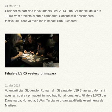
24 Mar 2014
Creionetica participa la Volunteers Fest 2014. Luni, 24 martie, de la ora
19:00, vom proiecta clipurile campaniei Consumix in deschiderea
festivalului, care va avea loc la Impact Hub Bucharest.
Filialele LSRS vestesc primavara
11 Mar 2014
Voluntarii Ligii Studentilor Romani din Strainatate (LSRS) au sarbatorit si in
acest an sosirea primaverii in mod traditional romanesc. Filialele LSRS din
Danemarca, Norvegia, SUA si Turcia au organizat diferite evenimente de
Martisor.