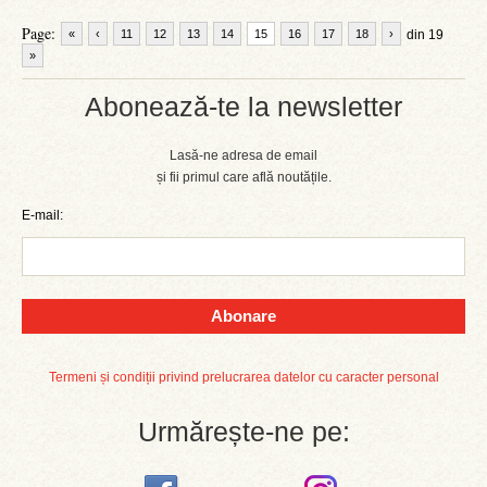
Page:
«
‹
11
12
13
14
15
16
17
18
›
din 19
»
Abonează-te la newsletter
Lasă-ne adresa de email
și fii primul care află noutățile.
E-mail:
Abonare
Termeni și condiții privind prelucrarea datelor cu caracter personal
Urmărește-ne pe: