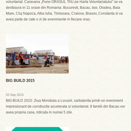
voluntariat. Caravana „Pune ORASUL TAU pe Harta Voluntariatului” se va
desfasura in 11 orase din Romania: Bucuresti, Bacau, Iasi, Oradea, Baia
Mare, Cluj Napoca, Alba Iulia, Timisoara, Craiova, Brasov, Constanta si va
avea parte de cate o zi de evenimente in fiecare oras.
BIG BUILD 2015
03 Sep 2015
BIG BUILD 2015: Ziua Mondiala a Locuirii, sarbatorita printr-un eveniment
impresionant de constructie accelerata si voluntariat. 8 familii din Bacau vor
avea propria casa, ridicata in numai 5 zile.