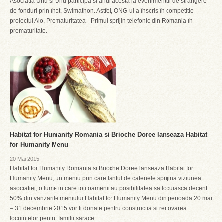
Asociatia Unu si Unu participa si anul acesta la evenimentul de strangere
de fonduri prin ȋnot, Swimathon. Astfel, ONG-ul a înscris în competitie
proiectul Alo, Prematuritatea - Primul sprijin telefonic din Romania ȋn
prematuritate.
Habitat for Humanity Romania si Brioche Doree lanseaza Habitat
for Humanity Menu
20 Mai 2015
Habitat for Humanity Romania si Brioche Doree lanseaza Habitat for
Humanity Menu, un meniu prin care lantul de cafenele sprijina viziunea
asociatiei, o lume in care toti oamenii au posibilitatea sa locuiasca decent.
50% din vanzarile meniului Habitat for Humanity Menu din perioada 20 mai
– 31 decembrie 2015 vor fi donate pentru constructia si renovarea
locuintelor pentru familii sarace.