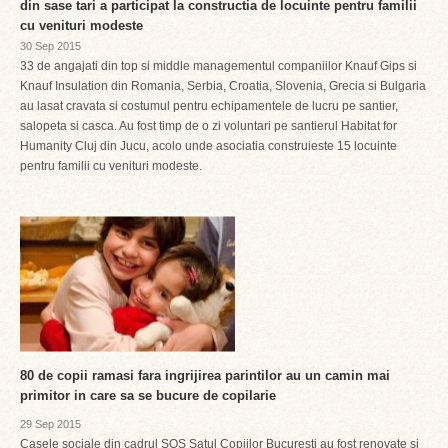
din sase tari a participat la constructia de locuinte pentru familii
cu venituri modeste
30 Sep 2015
33 de angajati din top si middle managementul companiilor Knauf Gips si
Knauf Insulation din Romania, Serbia, Croatia, Slovenia, Grecia si Bulgaria
au lasat cravata si costumul pentru echipamentele de lucru pe santier,
salopeta si casca. Au fost timp de o zi voluntari pe santierul Habitat for
Humanity Cluj din Jucu, acolo unde asociatia construieste 15 locuinte
pentru familii cu venituri modeste.
80 de copii ramasi fara ingrijirea parintilor au un camin mai
primitor in care sa se bucure de copilarie
29 Sep 2015
Casele sociale din cadrul SOS Satul Copiilor Bucuresti au fost renovate si