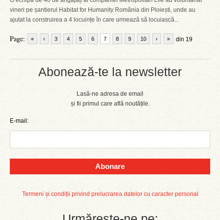
O echipă de 40 de angajați ai companiei Metropolitan Life au voluntariat
vineri pe șantierul Habitat for Humanity România din Ploiești, unde au
ajutat la construirea a 4 locuințe în care urmează să locuiască...
Page:
«
‹
3
4
5
6
7
8
9
10
›
»
din 19
Abonează-te la newsletter
Lasă-ne adresa de email
și fii primul care află noutățile.
E-mail:
Abonare
Termeni și condiții privind prelucrarea datelor cu caracter personal
Urmărește-ne pe: