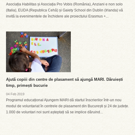
Asociația Habilitas și Asociația Pro Vobis (România), Anziani e non solo
(Italia), EUDA (Republica Cehă) și Gaiety School din Dublin (Irlanda) vă
invită la evenimentele de închidere ale proiectului Erasmus +...
Ajută copiii din centre de plasament să ajungă MARI. Dăruiești
timp, primești bucurie
04 Feb 2019
Programul educațional Ajungem MARI dă startul înscrierilor într-un nou
modul de voluntariat în centrele de plasament din București și 24 de județe.
1.000 de voluntari noi sunt așteptați să se implice dăruind...