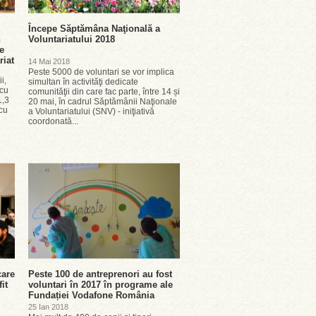
Începe Săptămâna Naţională a
n
Voluntariatului 2018
e
riat
14 Mai 2018
Peste 5000 de voluntari se vor implica
i,
simultan în activităţi dedicate
 cu
comunităţii din care fac parte, între 14 și
1,3
20 mai, în cadrul Săptămânii Naţionale
 cu
a Voluntariatului (SNV) - iniţiativă
coordonată...
care
Peste 100 de antreprenori au fost
it
voluntari în 2017 în programe ale
Fundației Vodafone România
25 Ian 2018