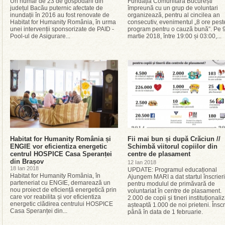
Un număr de 23 de gospodării din
Fundația Comunitară București
județul Bacău puternic afectate de
împreună cu un grup de voluntari
inundații în 2016 au fost renovate de
organizează, pentru al cincilea an
Habitat for Humanity România, în urma
consecutiv, evenimentul „8 ore pest
unei intervenții sponsorizate de PAID -
program pentru o cauză bună”. Pe 
Pool-ul de Asigurare...
martie 2018, între 19:00 și 03:00,...
Habitat for Humanity România și
Fii mai bun și după Crăciun //
ENGIE vor eficientiza energetic
Schimbă viitorul copiilor din
centrul HOSPICE Casa Speranței
centre de plasament
din Brașov
12 Ian 2018
18 Ian 2018
UPDATE: Programul educațional
Habitat for Humanity România, în
Ajungem MARI a dat startul înscrieri
parteneriat cu ENGIE, demarează un
pentru modulul de primăvară de
nou proiect de eficiență energetică prin
voluntariat în centre de plasament.
care vor reabilita și vor eficientiza
2.000 de copii și tineri instituționaliz
energetic clădirea centrului HOSPICE
așteaptă 1.000 de noi prieteni. Înscr
Casa Speranței din...
până în data de 1 februarie.