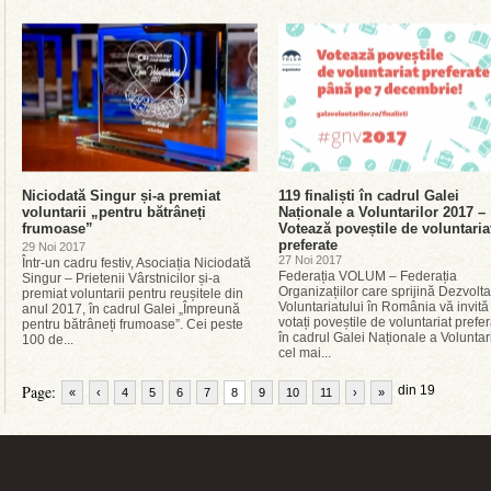
Niciodată Singur și-a premiat
119 finaliști în cadrul Galei
voluntarii „pentru bătrâneți
Naționale a Voluntarilor 2017 –
frumoase”
Votează poveștile de voluntaria
preferate
29 Noi 2017
27 Noi 2017
Într-un cadru festiv, Asociația Niciodată
Federația VOLUM – Federația
Singur – Prietenii Vârstnicilor și-a
Organizațiilor care sprijină Dezvolt
premiat voluntarii pentru reușitele din
Voluntariatului în România vă invită
anul 2017, în cadrul Galei „Împreună
votați poveștile de voluntariat prefer
pentru bătrâneți frumoase”. Cei peste
în cadrul Galei Naționale a Voluntari
100 de...
cel mai...
Page:
din 19
«
‹
4
5
6
7
8
9
10
11
›
»