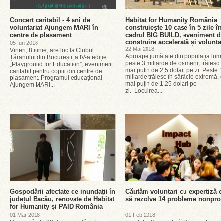
Concert caritabil - 4 ani de
Habitat for Humanity România
voluntariat Ajungem MARI în
construiește 10 case în 5 zile î
centre de plasament
cadrul BIG BUILD, eveniment d
construire accelerată și volunta
05 Iun 2018
22 Mai 2018
Vineri, 8 iunie, are loc la Clubul
Aproape jumătate din populația lumi
Țăranului din București, a IV-a ediție
peste 3 miliarde de oameni, trăiesc
„Playground for Education”, eveniment
mai putin de 2,5 dolari pe zi. Peste 
caritabil pentru copiii din centre de
miliarde trăiesc în sărăcie extremă,
plasament. Programul educațional
mai puțin de 1,25 dolari pe
Ajungem MARI...
zi. Locuirea...
Gospodării afectate de inundații în
Căutăm voluntari cu expertiză 
județul Bacău, renovate de Habitat
să rezolve 14 probleme nonprof
for Humanity și PAID România
01 Mar 2018
01 Feb 2018