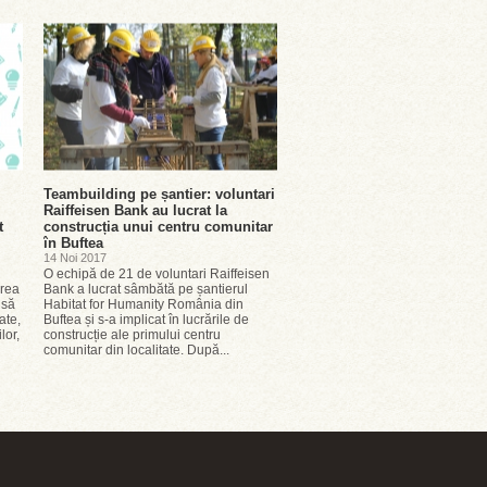
Teambuilding pe șantier: voluntari
Raiffeisen Bank au lucrat la
t
construcția unui centru comunitar
în Buftea
14 Noi 2017
O echipă de 21 de voluntari Raiffeisen
area
Bank a lucrat sâmbătă pe șantierul
 să
Habitat for Humanity România din
ate,
Buftea și s-a implicat în lucrările de
lor,
construcție ale primului centru
comunitar din localitate. După...