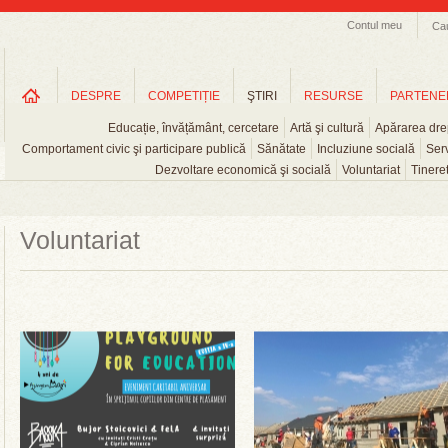
Contul meu
Ca
DESPRE
COMPETIȚIE
ŞTIRI
RESURSE
PARTENE
Educație, învățământ, cercetare
Artă şi cultură
Apărarea drep
Comportament civic şi participare publică
Sănătate
Incluziune socială
Serv
Dezvoltare economică şi socială
Voluntariat
Tinere
Voluntariat