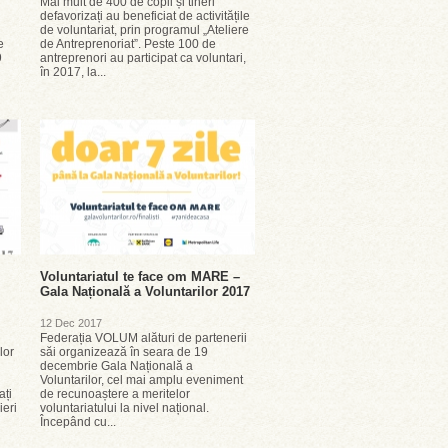
Mai mult de 400 de copii și tineri
defavorizați au beneficiat de activitățile
de voluntariat, prin programul „Ateliere
e
de Antreprenoriat”. Peste 100 de
9
antreprenori au participat ca voluntari,
în 2017, la...
Voluntariatul te face om MARE –
Gala Națională a Voluntarilor 2017
12 Dec 2017
Federația VOLUM alături de partenerii
lor
săi organizează în seara de 19
decembrie Gala Națională a
Voluntarilor, cel mai amplu eveniment
ați
de recunoaștere a meritelor
ieri
voluntariatului la nivel național.
Începând cu...