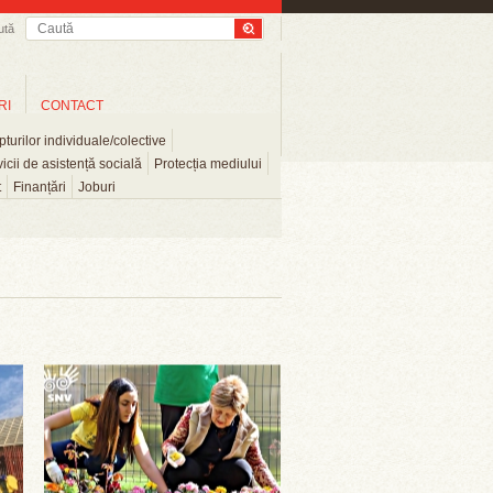
ută
RI
CONTACT
turilor individuale/colective
icii de asistență socială
Protecția mediului
t
Finanțări
Joburi