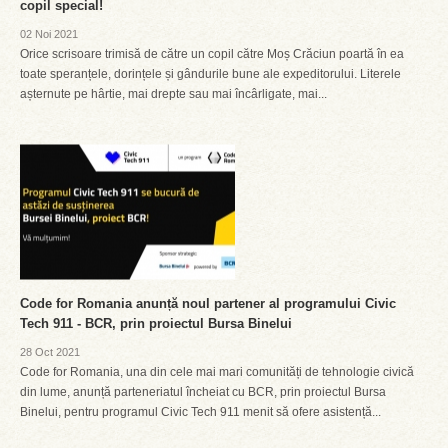
copil special!
02 Noi 2021
Orice scrisoare trimisă de către un copil către Moș Crăciun poartă în ea
toate speranțele, dorințele și gândurile bune ale expeditorului. Literele
așternute pe hârtie, mai drepte sau mai încârligate, mai...
Code for Romania anunță noul partener al programului Civic
Tech 911 - BCR, prin proiectul Bursa Binelui
28 Oct 2021
Code for Romania, una din cele mai mari comunități de tehnologie civică
din lume, anunță parteneriatul încheiat cu BCR, prin proiectul Bursa
Binelui, pentru programul Civic Tech 911 menit să ofere asistență...