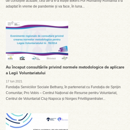
de condițiile actuale, cea de-a 6-a ediție Bikers For Humanity România s-a
adaptat în vreme de pandemie și va face, în luna...
Au început consultările privind normele metodologice de aplicare
a Legii Voluntariatului
17 Iun 2021
Fundația Serviciilor Sociale Bethany, în parteneriat cu Fundația de Sprijin
Comunitar, Pro Vobis – Centrul Național de Resurse pentru Voluntariat,
Centrul de Voluntariat Cluj-Napoca și Norges Frivilligsentraler...