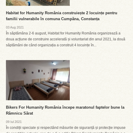
Habitat for Humanity România construiește 2 locuințe pentru
familii vulnerabile în comuna Cumpăna, Constanța
03 Aug 2021
În săptămâna 2-6 august, Habitat for Humanity România organizează a
doua acțiune de construire accelerată și voluntariat din anul 2021, la două
săptămâni de când organizația a construit 4 locuințe în...
Bikers For Humanity România începe maratonul faptelor bune la
Râmnicu Sărat
09 Iul 2021
În condiții speciale și respectând măsurile de siguranță și protecție impuse