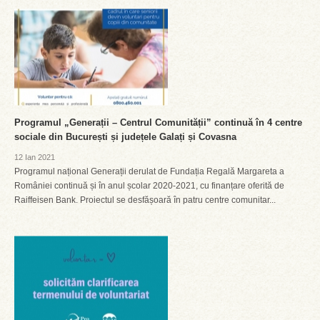
Programul „Generații – Centrul Comunității” continuă în 4 centre
sociale din București și județele Galați și Covasna
12 Ian 2021
Programul național Generații derulat de Fundația Regală Margareta a
României continuă și în anul școlar 2020-2021, cu finanțare oferită de
Raiffeisen Bank. Proiectul se desfășoară în patru centre comunitar...