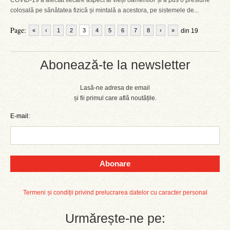
COVID-19 a afectat fiecare aspect al vieții oamenilor și a pus o presiune
colosală pe sănătatea fizică și mintală a acestora, pe sistemele de...
Page:
«
‹
1
2
3
4
5
6
7
8
›
»
din 19
Abonează-te la newsletter
Lasă-ne adresa de email
și fii primul care află noutățile.
E-mail:
Abonare
Termeni și condiții privind prelucrarea datelor cu caracter personal
Urmărește-ne pe: