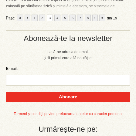
COVID-19 a afectat fiecare aspect al vieții oamenilor și a pus o presiune
colosală pe sănătatea fizică și mintală a acestora, pe sistemele de...
Page:
«
‹
1
2
3
4
5
6
7
8
›
»
din 19
Abonează-te la newsletter
Lasă-ne adresa de email
și fii primul care află noutățile.
E-mail:
Abonare
Termeni și condiții privind prelucrarea datelor cu caracter personal
Urmărește-ne pe: