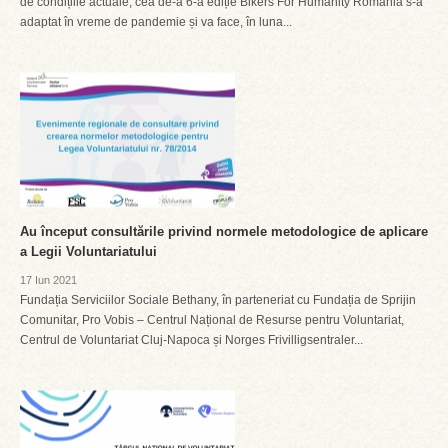
de condițiile actuale, cea de-a 6-a ediție Bikers For Humanity România s-a
adaptat în vreme de pandemie și va face, în luna...
Au început consultările privind normele metodologice de aplicare
a Legii Voluntariatului
17 Iun 2021
Fundația Serviciilor Sociale Bethany, în parteneriat cu Fundația de Sprijin
Comunitar, Pro Vobis – Centrul Național de Resurse pentru Voluntariat,
Centrul de Voluntariat Cluj-Napoca și Norges Frivilligsentraler...