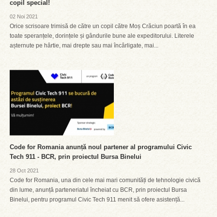
copil special!
02 Noi 2021
Orice scrisoare trimisă de către un copil către Moș Crăciun poartă în ea
toate speranțele, dorințele și gândurile bune ale expeditorului. Literele
așternute pe hârtie, mai drepte sau mai încârligate, mai...
Code for Romania anunță noul partener al programului Civic
Tech 911 - BCR, prin proiectul Bursa Binelui
28 Oct 2021
Code for Romania, una din cele mai mari comunități de tehnologie civică
din lume, anunță parteneriatul încheiat cu BCR, prin proiectul Bursa
Binelui, pentru programul Civic Tech 911 menit să ofere asistență...