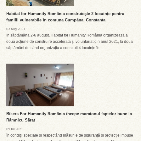
Habitat for Humanity România construiește 2 locuințe pentru
familii vulnerabile în comuna Cumpăna, Constanța
03 Aug 2021
În săptămâna 2-6 august, Habitat for Humanity România organizează a
doua acțiune de construire accelerată și voluntariat din anul 2021, la două
săptămâni de când organizația a construit 4 locuințe în...
Bikers For Humanity România începe maratonul faptelor bune la
Râmnicu Sărat
09 Iul 2021
În condiții speciale și respectând măsurile de siguranță și protecție impuse