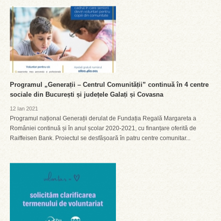
Programul „Generații – Centrul Comunității” continuă în 4 centre
sociale din București și județele Galați și Covasna
12 Ian 2021
Programul național Generații derulat de Fundația Regală Margareta a
României continuă și în anul școlar 2020-2021, cu finanțare oferită de
Raiffeisen Bank. Proiectul se desfășoară în patru centre comunitar...