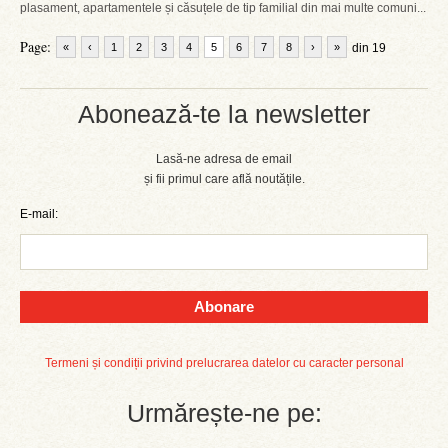
plasament, apartamentele și căsuțele de tip familial din mai multe comuni...
Page:
«
‹
1
2
3
4
5
6
7
8
›
»
din 19
Abonează-te la newsletter
Lasă-ne adresa de email
și fii primul care află noutățile.
E-mail:
Abonare
Termeni și condiții privind prelucrarea datelor cu caracter personal
Urmărește-ne pe: