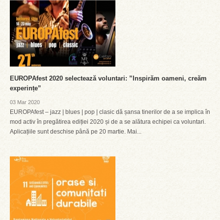
EUROPAfest 2020 selectează voluntari: ”Inspirăm oameni, creăm
experințe”
03 Mar 2020
EUROPAfest – jazz | blues | pop | clasic dă șansa tinerilor de a se implica în
mod activ în pregătirea ediției 2020 și de a se alătura echipei ca voluntari.
Aplicațiile sunt deschise până pe 20 martie. Mai...