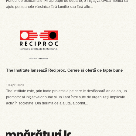
Fondul de Solidaritate: Fii aproape de departe, o inițiațivă civică menită să
ajute persoanele vârstnice fără familie sau fără alte...
The Institute lansează Reciproc. Cerere și ofertă de fapte bune
10 Apr 2020
The Institute este, prin toate proiectele pe care le desfășoară an de an, un
promotor al iniţiativelor bune şi un liant între sute de organizaţii implicate
activ în societate. Din dorința de a ajuta, a pornit...