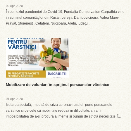
02 Apr 2020
În contextul pandemiei de Covid-19, Fundația Conservation Carpathia vine
în sprijinul comunităților din Rucăr, Lerești, Dâmbovicioara, Valea Mare-
Pravăț, Stoienești, Cetățeni, Nucșoara, Arefu, județul...
Mobilizare de voluntari în sprijinul persoanelor vârstnice
01 Apr 2020
Izolarea socială, impusă de criza coronavirusului, pune persoanele
vârstnice și pe cele cu mobilitate redusă în dificultate, chiar în
imposibilitatea de a-și procura alimente și bunuri de strictă necesitate. Î...