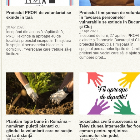
Proiectul PROFI de voluntariat se
Proiectul timișorean de volunta
exinde în țară
în favoarea persoanelor
vulnerabile se extinde în Bucur
și Cluj
30 Apr 2020
27 Apr 2020
Începând din această săptămână,
Începând de luni, 27 aprilie, PROFI
PROFI extinde la aproape 40 de
extinde și în orașele București și Cl
localități proiectul început în Timișoara
proiectul început la Timișoara în
în sprijinul persoanelor blocate la
sprijinul persoanelor lipsite de famil
domiciliu. “Persoane care trebuie să-și
prieteni sau vecini care să le ajute s
limiteze...
cumpere prod...
Plantăm fapte bune în România –
Societatea civilă suceveană si
număram puieții plantați cu
Televiziunea Intermedia fac fro
gândul la voluntarii care ne susțin
comun pentru sprijinirea
de la distanță
vârsnicilor din județ
15 Apr 2020
14 Apr 2020