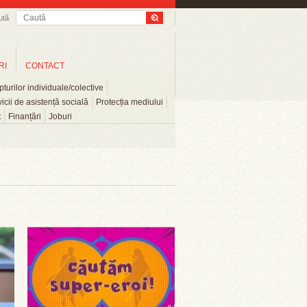
ută
RI
CONTACT
turilor individuale/colective
icii de asistență socială
Protecția mediului
t
Finanțări
Joburi