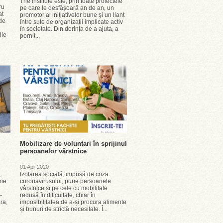
The Institute este, prin toate proiectele
ru
pe care le desfășoară an de an, un
at
promotor al iniţiativelor bune şi un liant
 de
între sute de organizaţii implicate activ
în societate. Din dorința de a ajuta, a
lie
pornit...
Mobilizare de voluntari în sprijinul
persoanelor vârstnice
01 Apr 2020
,
Izolarea socială, impusă de criza
ine
coronavirusului, pune persoanele
vârstnice și pe cele cu mobilitate
-
redusă în dificultate, chiar în
ra,
imposibilitatea de a-și procura alimente
și bunuri de strictă necesitate. Î...