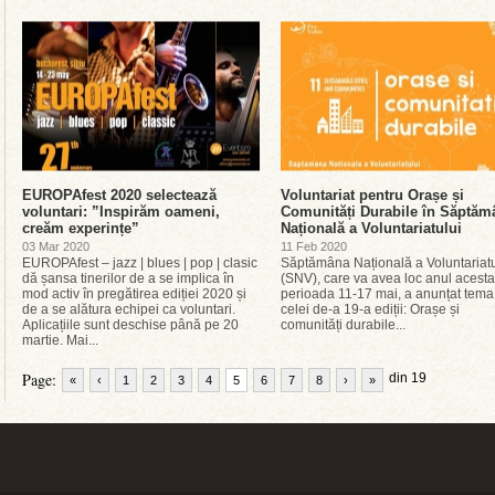
EUROPAfest 2020 selectează
Voluntariat pentru Orașe și
voluntari: ”Inspirăm oameni,
Comunități Durabile în Săptăm
creăm experințe”
Națională a Voluntariatului
03 Mar 2020
11 Feb 2020
EUROPAfest – jazz | blues | pop | clasic
Săptămâna Națională a Voluntariatu
dă șansa tinerilor de a se implica în
(SNV), care va avea loc anul acesta
mod activ în pregătirea ediției 2020 și
perioada 11-17 mai, a anunțat tema
de a se alătura echipei ca voluntari.
celei de-a 19-a ediții: Orașe și
Aplicațiile sunt deschise până pe 20
comunități durabile...
martie. Mai...
Page:
din 19
«
‹
1
2
3
4
5
6
7
8
›
»