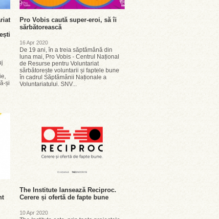
riat
Pro Vobis caută super-eroi, să îi
sărbătorească
ești
16 Apr 2020
De 19 ani, în a treia săptămână din
luna mai, Pro Vobis - Centrul Național
uj
de Resurse pentru Voluntariat
sărbătorește voluntarii și faptele bune
ie,
în cadrul Săptămânii Naționale a
ă-și
Voluntariatului. SNV...
The Institute lansează Reciproc.
nt
Cerere și ofertă de fapte bune
10 Apr 2020