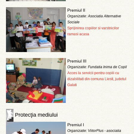
Premiul II
Organizatie: Asociatia Alternative
Sociale
Sprijinirea copiilor si varstnicilor
ramasi acasa
Premiul III
Organizatie: Fundatia Inima de Copil
Acces la servicii pentru copiii cu
dizabilitati din comuna Liesti, judetul
Galati
Protecţia mediului
Premiul I
Organizatie: ViitorPlus - asociatia