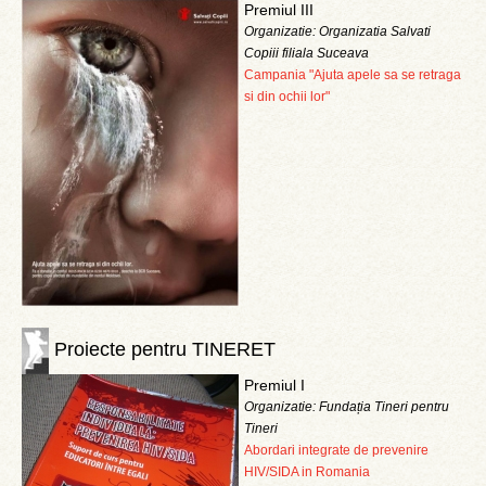
Premiul III
Organizatie: Organizatia Salvati
Copiii filiala Suceava
Campania "Ajuta apele sa se retraga
si din ochii lor"
Proiecte pentru TINERET
Premiul I
Organizatie: Fundația Tineri pentru
Tineri
Abordari integrate de prevenire
HIV/SIDA in Romania