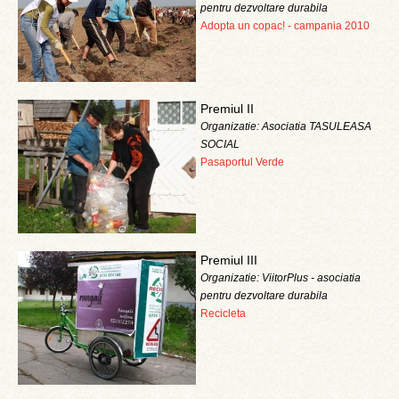
pentru dezvoltare durabila
Adopta un copac! - campania 2010
Premiul II
Organizatie: Asociatia TASULEASA
SOCIAL
Pasaportul Verde
Premiul III
Organizatie: ViitorPlus - asociatia
pentru dezvoltare durabila
Recicleta