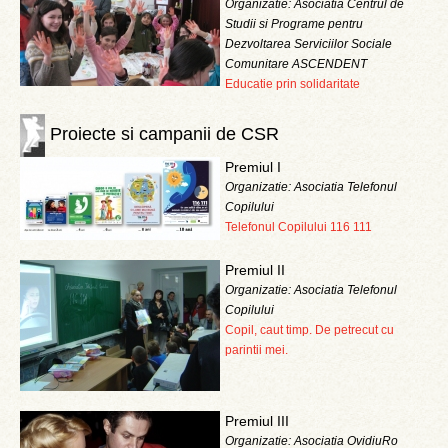
Organizatie: Asociatia Centrul de
Studii si Programe pentru
Dezvoltarea Serviciilor Sociale
Comunitare ASCENDENT
Educatie prin solidaritate
Proiecte si campanii de CSR
Premiul I
Organizatie: Asociatia Telefonul
Copilului
Telefonul Copilului 116 111
Premiul II
Organizatie: Asociatia Telefonul
Copilului
Copil, caut timp. De petrecut cu
parintii mei.
Premiul III
Organizatie: Asociatia OvidiuRo