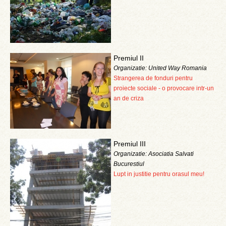
Premiul II
Organizatie: United Way Romania
Strangerea de fonduri pentru
proiecte sociale - o provocare intr-un
an de criza
Premiul III
Organizatie: Asociatia Salvati
Bucurestiul
Lupt in justitie pentru orasul meu!