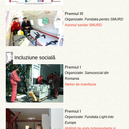
Premiul III
Organizatie: Fundatia pentru SMURD
Avionul sanitar SMURD
Incluziune socială
Premiul I
Organizatie: Samusocial din
Romania
Atelier de insertiune
Premiul I
Organizatie: Fundatia Light into
Europe
Abilitati de viata independenta si