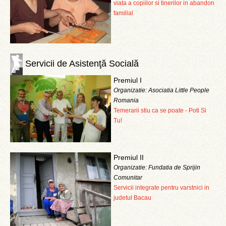
viata a copiilor si tinerilor in abandon
familial
Servicii de Asistenţă Socială
Premiul I
Organizatie: Asociatia Little People
Romania
Temerarii stiu ca se poate - Poti Si
Tu!
Premiul II
Organizatie: Fundatia de Sprijin
Comunitar
Servicii integrate pentru varstnici in
judetul Bacau