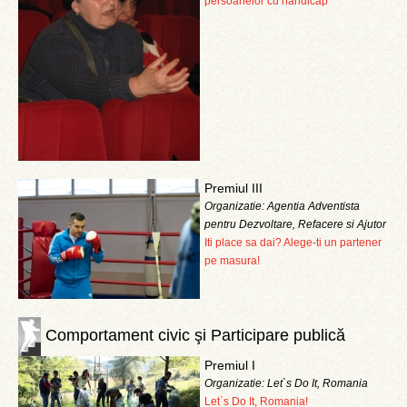
persoanelor cu handicap
Premiul III
Organizatie: Agentia Adventista
pentru Dezvoltare, Refacere si Ajutor
Iti place sa dai? Alege-ti un partener
pe masura!
Comportament civic şi Participare publică
Premiul I
Organizatie: Let`s Do It, Romania
Let`s Do It, Romania!