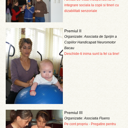
integrare sociala la copii si tineri cu
dizabilitati senzoriale
Premiul II
Organizatie: Asociatia de Sprijin a
Copiilor Handicapati Neuromotor
Bacau
Deschide-ti inima sunt la fel ca tine!
Premiul III
Organizatie: Asociatia Fluens
Pe cont propriu - Pregatire pentru