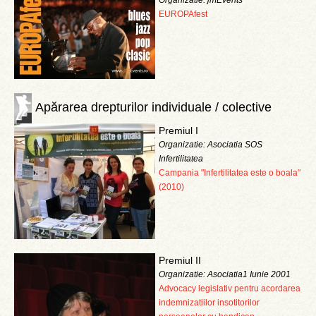
Organizatie: jmEvents
EUROPAfest
Apărarea drepturilor individuale / colective
Premiul I
Organizatie: Asociatia SOS
Infertilitatea
Campania "Infertilitatea este o boala"
(2010)
Premiul II
Organizatie: Asociatia1 Iunie 2001
Advocacy legislativ pentru acordarea
indemnizatiilor insotitorilor